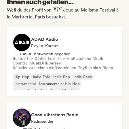
Ihnen auch gefallen...
Weil du das Profil von 🇫🇷 Joue au Melisma Festival à
la Marbrerie, Paris besuchst.
ADAD Audio
Playlist-Kurator
> 4900 Antworten gegeben
Beats / Lo-fi
Chill / Lo-fi Hip-Hop
Klassische Musik
Country-Musik
Drill/Jersey
Künstler zu meinen einflussreichen Playlists hinzufügen
Hip-Hop
Indie-Folk
Indie-Pop
Indie-Rock
Instrumental
Instrumentaler Hip-Hop
Internationaler Rap
Rap auf Englisch
Good Vibrations Radio
Radiosender