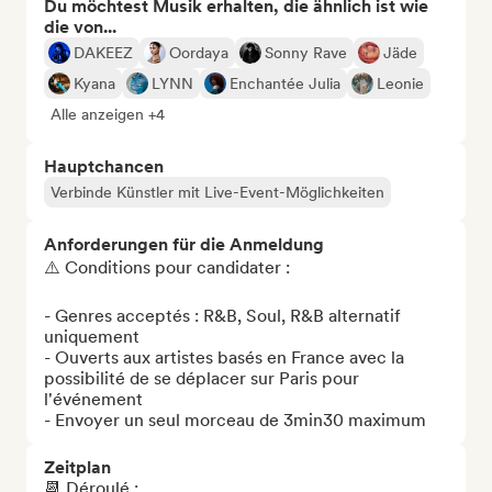
Du möchtest Musik erhalten, die ähnlich ist wie
die von...
DAKEEZ
Oordaya
Sonny Rave
Jäde
Kyana
LYNN
Enchantée Julia
Leonie
Alle anzeigen +4
Hauptchancen
Verbinde Künstler mit Live-Event-Möglichkeiten
Anforderungen für die Anmeldung
⚠️ Conditions pour candidater :

- Genres acceptés : R&B, Soul, R&B alternatif 
uniquement

- Ouverts aux artistes basés en France avec la 
possibilité de se déplacer sur Paris pour 
l'événement 

- Envoyer un seul morceau de 3min30 maximum
Zeitplan
📆 Déroulé : 
