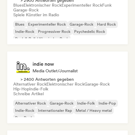
> 2900 Antworten gegeben
Blues
Elektronischer Rock
Experimenteller Rock
Funk
Garage-Rock
Spiele Künstler im Radio
Blues
Experimenteller Rock
Garage-Rock
Hard Rock
Indie-Rock
Progressiver Rock
Psychedelic Rock
Rock & Roll / Klassischer Rock
indie now
Media Outlet/Journalist
> 2400 Antworten gegeben
Alternativer Rock
Elektronischer Rock
Garage-Rock
Hip-Hop
Indie-Folk
Schreibe Artikel
Alternativer Rock
Garage-Rock
Indie-Folk
Indie-Pop
Indie-Rock
Internationaler Rap
Metal / Heavy metal
Pop-Rock