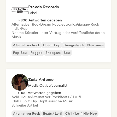
Pravda Records
Label
> 800 Antworten gegeben
Alternativer Rock
Dream Pop
Electronica
Garage-Rock
Indie-Pop
Nehme Künstler unter Vertrag oder veröffentliche deren
Musik
Alternativer Rock
Dream Pop
Garage-Rock
New wave
Pop-Soul
Reggae
Shoegaze
Soul
Zoila Antonio
Media Outlet/Journalist
> 100 Antworten gegeben
Acid-House
Alternativer Rock
Beats / Lo-fi
Chill / Lo-fi Hip-Hop
Klassische Musik
Schreibe Artikel
Alternativer Rock
Beats / Lo-fi
Chill / Lo-fi Hip-Hop