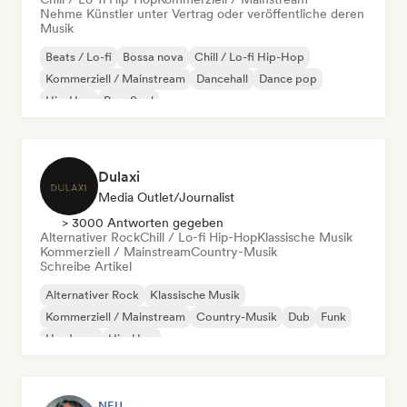
Nehme Künstler unter Vertrag oder veröffentliche deren
Musik
Beats / Lo-fi
Bossa nova
Chill / Lo-fi Hip-Hop
Kommerziell / Mainstream
Dancehall
Dance pop
Hip-Hop
Pop-Soul
Dulaxi
Media Outlet/Journalist
> 3000 Antworten gegeben
Alternativer Rock
Chill / Lo-fi Hip-Hop
Klassische Musik
Kommerziell / Mainstream
Country-Musik
Schreibe Artikel
Alternativer Rock
Klassische Musik
Kommerziell / Mainstream
Country-Musik
Dub
Funk
Hardcore
Hip-Hop
NEU