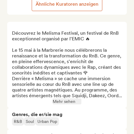
Ähnliche Kuratoren anzeigen
Découvrez le Melisma Festival, un festival de RnB 
exceptionnel organisé par l'EMIC 🔥

Le 15 mai à la Marbrerie nous célébrerons la 
renaissance et la transformation du RnB. Ce genre, 
en pleine effervescence, s'enrichit de 
collaborations dynamiques avec le Rap, créant des 
sonorités inédites et captivantes 🌹 

Derrière « Melisma » se cache une immersion 
sensorielle au cœur du RnB avec une line up de 
quatre artistes magnétiques. Au programme, des 
artistes émergents tels que Squidji, Dakeez, Oord...
Mehr sehen
Genres, die er/sie mag
R&B
Soul
Urban Pop