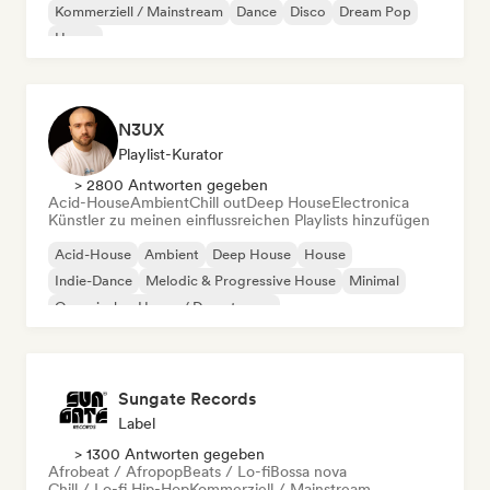
Kommerziell / Mainstream
Dance
Disco
Dream Pop
House
N3UX
Playlist-Kurator
> 2800 Antworten gegeben
Acid-House
Ambient
Chill out
Deep House
Electronica
Künstler zu meinen einflussreichen Playlists hinzufügen
Acid-House
Ambient
Deep House
House
Indie-Dance
Melodic & Progressive House
Minimal
Organischer House / Downtempo
Sungate Records
Label
> 1300 Antworten gegeben
Afrobeat / Afropop
Beats / Lo-fi
Bossa nova
Chill / Lo-fi Hip-Hop
Kommerziell / Mainstream