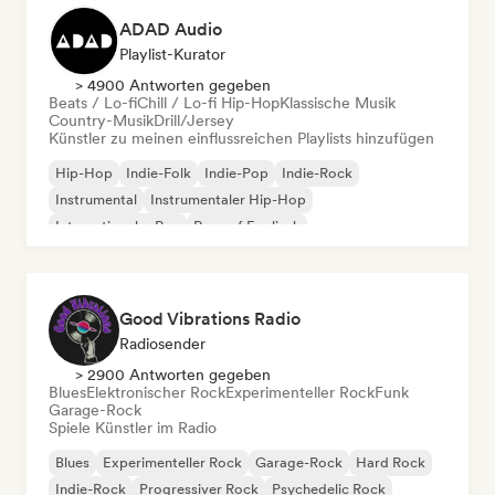
ADAD Audio
Playlist-Kurator
> 4900 Antworten gegeben
Beats / Lo-fi
Chill / Lo-fi Hip-Hop
Klassische Musik
Country-Musik
Drill/Jersey
Künstler zu meinen einflussreichen Playlists hinzufügen
Hip-Hop
Indie-Folk
Indie-Pop
Indie-Rock
Instrumental
Instrumentaler Hip-Hop
Internationaler Rap
Rap auf Englisch
Good Vibrations Radio
Radiosender
> 2900 Antworten gegeben
Blues
Elektronischer Rock
Experimenteller Rock
Funk
Garage-Rock
Spiele Künstler im Radio
Blues
Experimenteller Rock
Garage-Rock
Hard Rock
Indie-Rock
Progressiver Rock
Psychedelic Rock