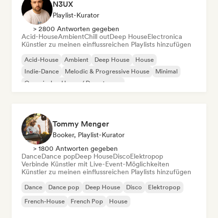
N3UX
Playlist-Kurator
> 2800 Antworten gegeben
Acid-House
Ambient
Chill out
Deep House
Electronica
Künstler zu meinen einflussreichen Playlists hinzufügen
Acid-House
Ambient
Deep House
House
Indie-Dance
Melodic & Progressive House
Minimal
Organischer House / Downtempo
Tommy Menger
Booker, Playlist-Kurator
> 1800 Antworten gegeben
Dance
Dance pop
Deep House
Disco
Elektropop
Verbinde Künstler mit Live-Event-Möglichkeiten
Künstler zu meinen einflussreichen Playlists hinzufügen
Dance
Dance pop
Deep House
Disco
Elektropop
French-House
French Pop
House