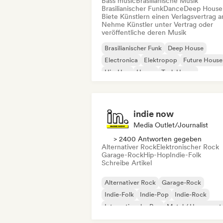
Bass music
Brasilianische Musik
Brasilianischer Funk
Dance
Deep House
Biete Künstlern einen Verlagsvertrag a
Nehme Künstler unter Vertrag oder
veröffentliche deren Musik
Brasilianischer Funk
Deep House
Electronica
Elektropop
Future House
Hip-Hop
House
Tech House
indie now
Media Outlet/Journalist
> 2400 Antworten gegeben
Alternativer Rock
Elektronischer Rock
Garage-Rock
Hip-Hop
Indie-Folk
Schreibe Artikel
Alternativer Rock
Garage-Rock
Indie-Folk
Indie-Pop
Indie-Rock
Internationaler Rap
Metal / Heavy met
Pop-Rock