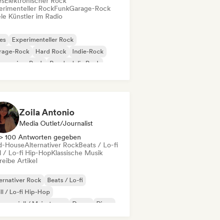
es
Elektronischer Rock
erimenteller Rock
Funk
Garage-Rock
le Künstler im Radio
es
Experimenteller Rock
rage-Rock
Hard Rock
Indie-Rock
gressiver Rock
Psychedelic Rock
k & Roll / Klassischer Rock
Zoila Antonio
Media Outlet/Journalist
> 100 Antworten gegeben
d-House
Alternativer Rock
Beats / Lo-fi
l / Lo-fi Hip-Hop
Klassische Musik
eibe Artikel
ernativer Rock
Beats / Lo-fi
ll / Lo-fi Hip-Hop
merziell / Mainstream
Dance
Disco
eam Pop
House