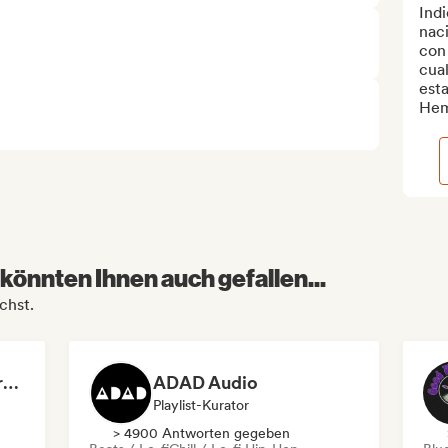
Indi
naci
con 
cua
esta
Hem
könnten Ihnen auch gefallen...
chst.
Dreamers Island Entertainment
ADAD Audio
Playlist-Kurator
> 4900 Antworten gegeben