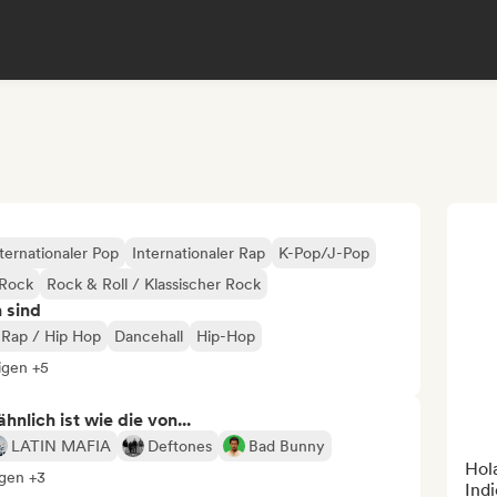
ternationaler Pop
Internationaler Rap
K-Pop/J-Pop
Rock
Rock & Roll / Klassischer Rock
n sind
 Rap / Hip Hop
Dancehall
Hip-Hop
igen +5
nlich ist wie die von...
LATIN MAFIA
Deftones
Bad Bunny
Hola
igen +3
Indi