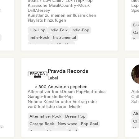
Beats / Lo-fi
Chill / Lo-fi Hip-Hop
Blu
Klassische Musik
Country-Musik
Exp
n
Drill/Jersey
Spie
Künstler zu meinen einflussreichen
Playlists hinzufügen
Blu
Hip-Hop
Indie-Folk
Indie-Pop
Ga
Indie-Rock
Instrumental
Pro
Instrumentaler Hip-Hop
Roc
Internationaler Rap
Rap auf Englisch
Pravda Records
Label
> 800 Antworten gegeben
Alternativer Rock
Dream Pop
Electronica
Aci
Garage-Rock
Indie-Pop
Chil
Nehme Künstler unter Vertrag oder
Schr
veröffentliche deren Musik
Alt
Alternativer Rock
Dream Pop
Chi
Garage-Rock
New wave
Pop-Soul
al
Kom
Reggae
Shoegaze
Soul
Dr