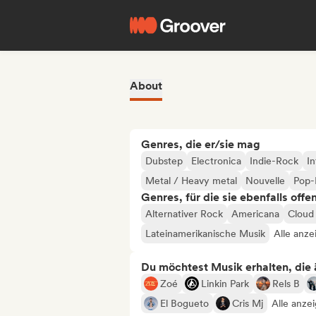
About
Genres, die er/sie mag
Dubstep
Electronica
Indie-Rock
In
Metal / Heavy metal
Nouvelle
Pop-
Genres, für die sie ebenfalls offe
Alternativer Rock
Americana
Cloud
Lateinamerikanische Musik
Alle anze
Du möchtest Musik erhalten, die äh
Zoé
Linkin Park
Rels B
El Bogueto
Cris Mj
Alle anze