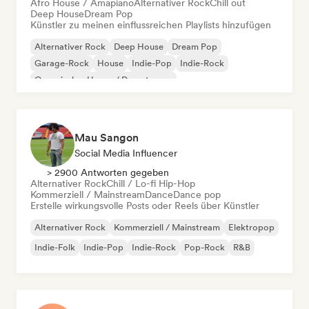
Afro House / Amapiano
Alternativer Rock
Chill out
Deep House
Dream Pop
Künstler zu meinen einflussreichen Playlists hinzufügen
Alternativer Rock
Deep House
Dream Pop
Garage-Rock
House
Indie-Pop
Indie-Rock
Organischer House / Downtempo
Mau Sangon
Social Media Influencer
> 2900 Antworten gegeben
Alternativer Rock
Chill / Lo-fi Hip-Hop
Kommerziell / Mainstream
Dance
Dance pop
Erstelle wirkungsvolle Posts oder Reels über Künstler
Alternativer Rock
Kommerziell / Mainstream
Elektropop
Indie-Folk
Indie-Pop
Indie-Rock
Pop-Rock
R&B