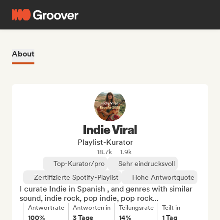
About
Indie Viral
Playlist-Kurator
18.7k
1.9k
Top-Kurator/pro
Sehr eindrucksvoll
Zertifizierte Spotify-Playlist
Hohe Antwortquote
I curate Indie in Spanish , and genres with similar 
sound, indie rock, pop indie, pop rock...
Antwortrate
Antworten in
Teilungsrate
Teilt in
100%
3 Tage
14%
1 Tag