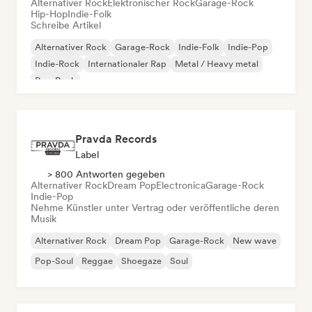
Alternativer Rock
Elektronischer Rock
Garage-Rock
Hip-Hop
Indie-Folk
Schreibe Artikel
Alternativer Rock
Garage-Rock
Indie-Folk
Indie-Pop
Indie-Rock
Internationaler Rap
Metal / Heavy metal
Pop-Rock
Pravda Records
Label
> 800 Antworten gegeben
Alternativer Rock
Dream Pop
Electronica
Garage-Rock
Indie-Pop
Nehme Künstler unter Vertrag oder veröffentliche deren
Musik
Alternativer Rock
Dream Pop
Garage-Rock
New wave
Pop-Soul
Reggae
Shoegaze
Soul