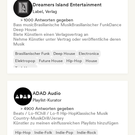
Dreamers Island Entertainment
Label, Verlag
> 1000 Antworten gegeben
Bass music
Brasilianische Musik
Brasilianischer Funk
Dance
Deep House
Biete Künstlern einen Verlagsvertrag an
Nehme Künstler unter Vertrag oder veröffentliche deren
Musik
Brasilianischer Funk
Deep House
Electronica
Elektropop
Future House
Hip-Hop
House
Tech House
ADAD Audio
Playlist-Kurator
> 4900 Antworten gegeben
Beats / Lo-fi
Chill / Lo-fi Hip-Hop
Klassische Musik
Country-Musik
Drill/Jersey
Künstler zu meinen einflussreichen Playlists hinzufügen
Hip-Hop
Indie-Folk
Indie-Pop
Indie-Rock