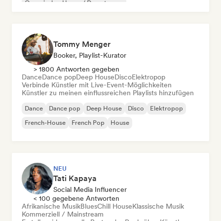
Organischer House / Downtempo
Tommy Menger
Booker, Playlist-Kurator
> 1800 Antworten gegeben
Dance
Dance pop
Deep House
Disco
Elektropop
Verbinde Künstler mit Live-Event-Möglichkeiten
Künstler zu meinen einflussreichen Playlists hinzufügen
Dance
Dance pop
Deep House
Disco
Elektropop
French-House
French Pop
House
NEU
Tati Kapaya
Social Media Influencer
< 100 gegebene Antworten
Afrikanische Musik
Blues
Chill House
Klassische Musik
Kommerziell / Mainstream