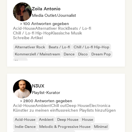
Zoila Antonio
Media Outlet/Journalist
> 100 Antworten gegeben
Acid-House
Alternativer Rock
Beats / Lo-fi
Chill / Lo-fi Hip-Hop
Klassische Musik
Schreibe Artikel
Alternativer Rock
Beats / Lo-fi
Chill / Lo-fi Hip-Hop
Kommerziell / Mainstream
Dance
Disco
Dream Pop
House
N3UX
Playlist-Kurator
> 2800 Antworten gegeben
Acid-House
Ambient
Chill out
Deep House
Electronica
Künstler zu meinen einflussreichen Playlists hinzufügen
Acid-House
Ambient
Deep House
House
Indie-Dance
Melodic & Progressive House
Minimal