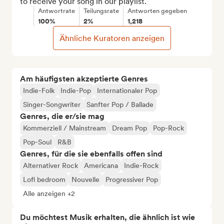
to receive your song in our playlist.
Antwortrate
Teilungsrate
Antworten gegeben
100%
2%
1,218
Ähnliche Kuratoren anzeigen
Am häufigsten akzeptierte Genres
Indie-Folk
Indie-Pop
Internationaler Pop
Singer-Songwriter
Sanfter Pop / Ballade
Genres, die er/sie mag
Kommerziell / Mainstream
Dream Pop
Pop-Rock
Pop-Soul
R&B
Genres, für die sie ebenfalls offen sind
Alternativer Rock
Americana
Indie-Rock
Lofi bedroom
Nouvelle
Progressiver Pop
Alle anzeigen +2
Du möchtest Musik erhalten, die ähnlich ist wie