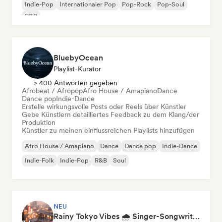
Indie-Pop
Internationaler Pop
Pop-Rock
Pop-Soul
R&B
BluebyOcean
Playlist-Kurator
> 400 Antworten gegeben
Afrobeat / Afropop
Afro House / Amapiano
Dance
Dance pop
Indie-Dance
Erstelle wirkungsvolle Posts oder Reels über Künstler
Gebe Künstlern detailliertes Feedback zu dem Klang/der
Produktion
Künstler zu meinen einflussreichen Playlists hinzufügen
Afro House / Amapiano
Dance
Dance pop
Indie-Dance
Indie-Folk
Indie-Pop
R&B
Soul
NEU
Rainy Tokyo Vibes 🌧️ Singer-Songwriter, Dream Pop & Neoclassical