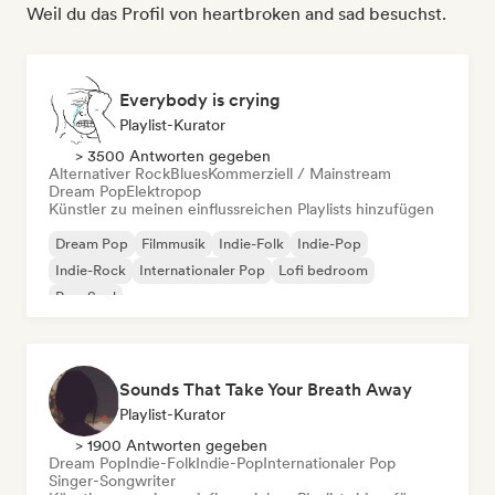
Weil du das Profil von heartbroken and sad besuchst.
Everybody is crying
Playlist-Kurator
> 3500 Antworten gegeben
Alternativer Rock
Blues
Kommerziell / Mainstream
Dream Pop
Elektropop
Künstler zu meinen einflussreichen Playlists hinzufügen
Dream Pop
Filmmusik
Indie-Folk
Indie-Pop
Indie-Rock
Internationaler Pop
Lofi bedroom
Pop-Soul
Sounds That Take Your Breath Away
Playlist-Kurator
> 1900 Antworten gegeben
Dream Pop
Indie-Folk
Indie-Pop
Internationaler Pop
Singer-Songwriter