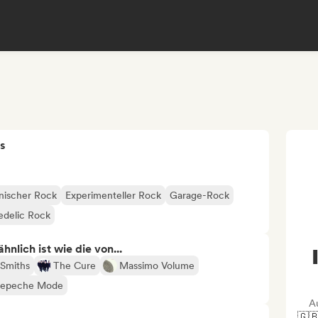
s
onischer Rock
Experimenteller Rock
Garage-Rock
edelic Rock
nlich ist wie die von...
Smiths
The Cure
Massimo Volume
epeche Mode
A
🇬🇧