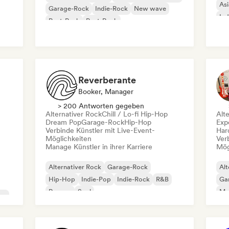
Asi
Garage-Rock
Indie-Rock
New wave
Ind
Post-Punk
Post-Rock
Pu
Rock & Roll / Klassischer Rock
Reverberante
Booker, Manager
> 200 Antworten gegeben
Alternativer Rock
Chill / Lo-fi Hip-Hop
Alt
Dream Pop
Garage-Rock
Hip-Hop
Exp
Verbinde Künstler mit Live-Event-
Har
Möglichkeiten
Ver
Manage Künstler in ihrer Karriere
Mög
Alternativer Rock
Garage-Rock
Alt
Hip-Hop
Indie-Pop
Indie-Rock
R&B
Ga
Reggae
Soul
Me
op