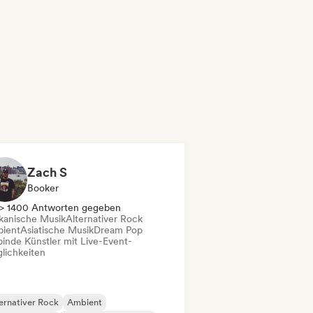
Zach S
Booker
> 1400 Antworten gegeben
ikanische Musik
Alternativer Rock
ient
Asiatische Musik
Dream Pop
binde Künstler mit Live-Event-
lichkeiten
ernativer Rock
Ambient