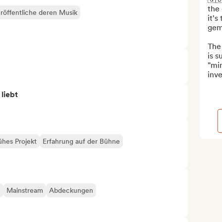
the 
röffentliche deren Musik
it's
gems
The 
is s
"min
inve
 liebt
ühes Projekt
Erfahrung auf der Bühne
é
Mainstream
Abdeckungen