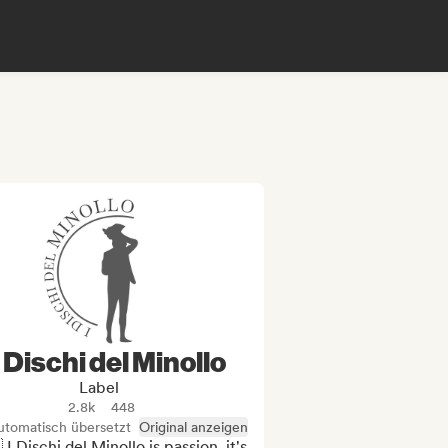
I Dischi del Minollo
Label
2.8k
448
utomatisch übersetzt
Original anzeigen
 I Dischi del Minollo is passion, it's 