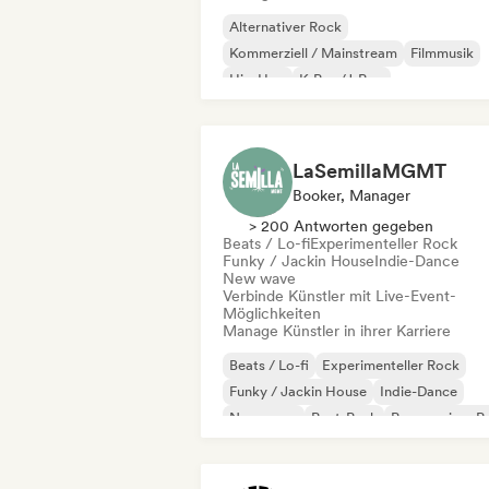
Alternativer Rock
Kommerziell / Mainstream
Filmmusik
Hip-Hop
K-Pop/J-Pop
Lateinamerikanische Musik
Pop-Punk
Pop-Rock
LaSemillaMGMT
Booker, Manager
> 200 Antworten gegeben
Beats / Lo-fi
Experimenteller Rock
Funky / Jackin House
Indie-Dance
New wave
Verbinde Künstler mit Live-Event-
Möglichkeiten
Manage Künstler in ihrer Karriere
Beats / Lo-fi
Experimenteller Rock
Funky / Jackin House
Indie-Dance
New wave
Post-Punk
Progressiver P
Psychedelic Pop