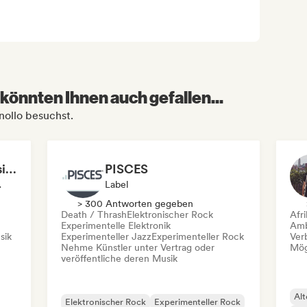
könnten Ihnen auch gefallen...
inollo besuchst.
Justin Newsome (Music & Entertainment Executive | A&R, Artist Development & Partnerships | Applied AI & Systems Strategy)
PISCES
ntorin
Label
> 300 Antworten gegeben
Death / Thrash
Elektronischer Rock
Afr
Experimentelle Elektronik
Amb
sik
Experimenteller Jazz
Experimenteller Rock
Ver
Nehme Künstler unter Vertrag oder
Mög
veröffentliche deren Musik
Alt
Elektronischer Rock
Experimenteller Rock