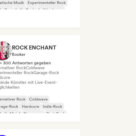
atische Musik
Experimenteller Rock
ie-Pop
Indie-Rock
Lofi bedroom
nk-Rock
ROCK ENCHANT
Booker
> 300 Antworten gegeben
ernativer Rock
Coldwave
erimenteller Rock
Garage-Rock
dcore
binde Künstler mit Live-Event-
lichkeiten
ernativer Rock
Coldwave
rage-Rock
Hardcore
Indie-Rock
lodic Metal
New wave
Post-Punk