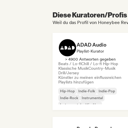
Diese Kuratoren/Profis 
Weil du das Profil von Honeybee Re
ADAD Audio
Playlist-Kurator
> 4900 Antworten gegeben
Beats / Lo-fi
Chill / Lo-fi Hip-Hop
Klassische Musik
Country-Musik
Drill/Jersey
Künstler zu meinen einflussreichen
Playlists hinzufügen
Hip-Hop
Indie-Folk
Indie-Pop
Indie-Rock
Instrumental
Instrumentaler Hip-Hop
Internationaler Rap
Rap auf Englisch