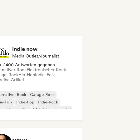
indie now
Media Outlet/Journalist
> 2400 Antworten gegeben
ernativer Rock
Elektronischer Rock
age-Rock
Hip-Hop
Indie-Folk
eibe Artikel
ernativer Rock
Garage-Rock
ie-Folk
Indie-Pop
Indie-Rock
ernationaler Rap
Metal / Heavy metal
p-Rock