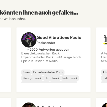
könnten Ihnen auch gefallen...
views besuchst.
Good Vibrations Radio
Radiosender
> 2900 Antworten gegeben
Blues
Elektronischer Rock
Alt
Experimenteller Rock
Funk
Garage-Rock
Gar
Spiele Künstler im Radio
Schr
Blues
Experimenteller Rock
Alt
Garage-Rock
Hard Rock
Indie-Rock
Ind
Progressiver Rock
Psychedelic Rock
Int
Rock & Roll / Klassischer Rock
Po