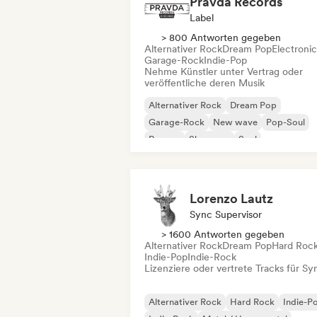
Pravda Records
Label
> 800 Antworten gegeben
Alternativer Rock
Dream Pop
Electroni
Garage-Rock
Indie-Pop
Nehme Künstler unter Vertrag oder
veröffentliche deren Musik
Alternativer Rock
Dream Pop
Garage-Rock
New wave
Pop-Soul
Reggae
Shoegaze
Soul
Lorenzo Lautz
Sync Supervisor
> 1600 Antworten gegeben
Alternativer Rock
Dream Pop
Hard Roc
Indie-Pop
Indie-Rock
Lizenziere oder vertrete Tracks für Sy
Alternativer Rock
Hard Rock
Indie-P