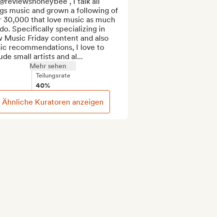
reviewshoneybee , I talk all 
gs music and grown a following of 
r 30,000 that love music as much 
 do. Specifically specializing in 
 Music Friday content and also 
ic recommendations, I love to 
ude small artists and al...
Mehr sehen
Teilungsrate
40%
Ähnliche Kuratoren anzeigen