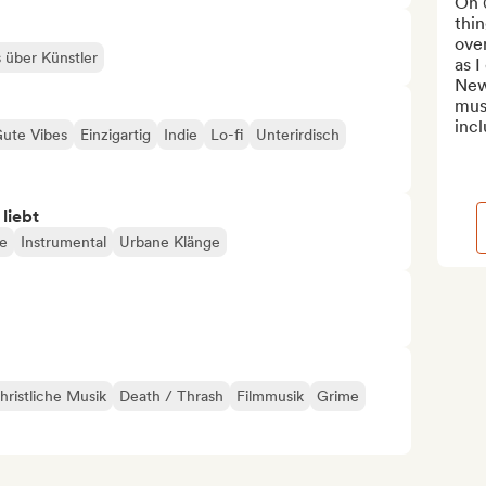
On @
thin
ove
s über Künstler
as I
New
mus
incl
ute Vibes
Einzigartig
Indie
Lo-fi
Unterirdisch
 liebt
ge
Instrumental
Urbane Klänge
hristliche Musik
Death / Thrash
Filmmusik
Grime