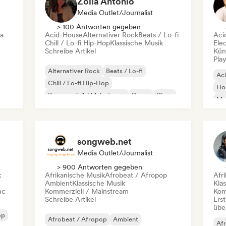
Zoila Antonio
Media Outlet/Journalist
> 100 Antworten gegeben
ca
Acid-House
Alternativer Rock
Beats / Lo-fi
Aci
Chill / Lo-fi Hip-Hop
Klassische Musik
Ele
Schreibe Artikel
Kün
Play
Alternativer Rock
Beats / Lo-fi
Ac
Chill / Lo-fi Hip-Hop
Ho
Kommerziell / Mainstream
Dance
Disco
Mel
Dream Pop
House
Or
songweb.net
Media Outlet/Journalist
> 900 Antworten gegeben
k
Afrikanische Musik
Afrobeat / Afropop
Afr
Ambient
Klassische Musik
Kla
nc
Kommerziell / Mainstream
Kom
Schreibe Artikel
Erst
übe
op
Afrobeat / Afropop
Ambient
Afr