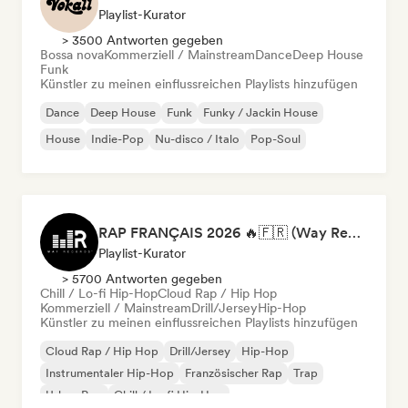
Playlist-Kurator
> 3500 Antworten gegeben
Bossa nova
Kommerziell / Mainstream
Dance
Deep House
Funk
Künstler zu meinen einflussreichen Playlists hinzufügen
Dance
Deep House
Funk
Funky / Jackin House
House
Indie-Pop
Nu-disco / Italo
Pop-Soul
RAP FRANÇAIS 2026 🔥🇫🇷 (Way Records)
Playlist-Kurator
> 5700 Antworten gegeben
Chill / Lo-fi Hip-Hop
Cloud Rap / Hip Hop
Kommerziell / Mainstream
Drill/Jersey
Hip-Hop
Künstler zu meinen einflussreichen Playlists hinzufügen
Cloud Rap / Hip Hop
Drill/Jersey
Hip-Hop
Instrumentaler Hip-Hop
Französischer Rap
Trap
Urban Pop
Chill / Lo-fi Hip-Hop