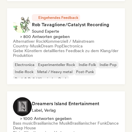
Eingehendes Feedback
Rob Tavaglione/Catalyst Recording
Sound Experte
> 800 Antworten gegeben
Alternativer Rock
Kommerziell / Mainstream
Country-Musik
Dream Pop
Electronica
Gebe Künstlern detailliertes Feedback zu dem Klang/der
Produktion
Electronica
Experimenteller Rock
Indie-Folk
Indie-Pop
Indie-Rock
Metal / Heavy metal
Post-Punk
Rock & Roll / Klassischer Rock
Dreamers Island Entertainment
Label, Verlag
> 1000 Antworten gegeben
Bass music
Brasilianische Musik
Brasilianischer Funk
Dance
Deep House