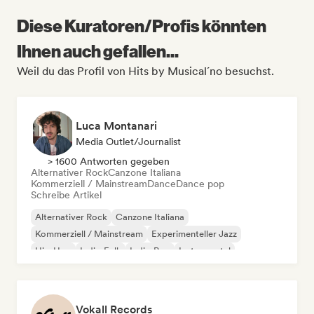
Diese Kuratoren/Profis könnten
Ihnen auch gefallen...
Weil du das Profil von Hits by Musical´no besuchst.
Luca Montanari
Media Outlet/Journalist
> 1600 Antworten gegeben
Alternativer Rock
Canzone Italiana
Kommerziell / Mainstream
Dance
Dance pop
Schreibe Artikel
Alternativer Rock
Canzone Italiana
Kommerziell / Mainstream
Experimenteller Jazz
Hip-Hop
Indie-Folk
Indie-Pop
Instrumental
Vokall Records