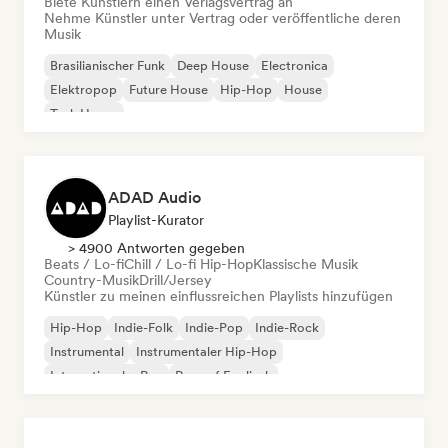
Biete Künstlern einen Verlagsvertrag an
Nehme Künstler unter Vertrag oder veröffentliche deren
Musik
Brasilianischer Funk
Deep House
Electronica
Elektropop
Future House
Hip-Hop
House
Tech House
ADAD Audio
Playlist-Kurator
> 4900 Antworten gegeben
Beats / Lo-fi
Chill / Lo-fi Hip-Hop
Klassische Musik
Country-Musik
Drill/Jersey
Künstler zu meinen einflussreichen Playlists hinzufügen
Hip-Hop
Indie-Folk
Indie-Pop
Indie-Rock
Instrumental
Instrumentaler Hip-Hop
Internationaler Rap
Rap auf Englisch