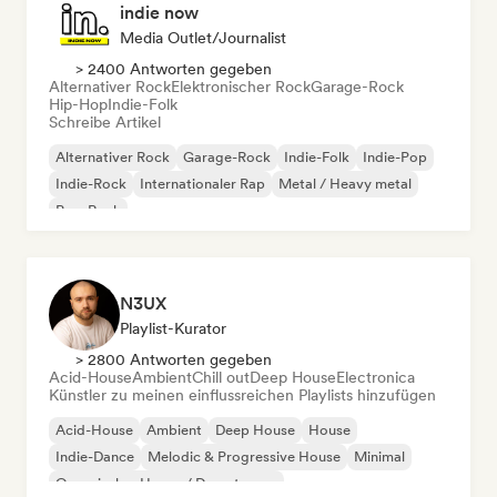
indie now
Media Outlet/Journalist
> 2400 Antworten gegeben
Alternativer Rock
Elektronischer Rock
Garage-Rock
Hip-Hop
Indie-Folk
Schreibe Artikel
Alternativer Rock
Garage-Rock
Indie-Folk
Indie-Pop
Indie-Rock
Internationaler Rap
Metal / Heavy metal
Pop-Rock
N3UX
Playlist-Kurator
> 2800 Antworten gegeben
Acid-House
Ambient
Chill out
Deep House
Electronica
Künstler zu meinen einflussreichen Playlists hinzufügen
Acid-House
Ambient
Deep House
House
Indie-Dance
Melodic & Progressive House
Minimal
Organischer House / Downtempo