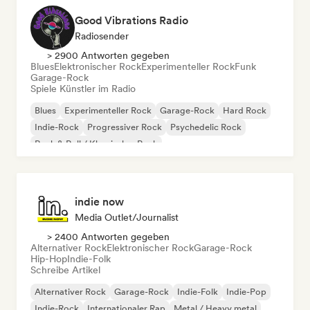
Good Vibrations Radio
Radiosender
> 2900 Antworten gegeben
Blues
Elektronischer Rock
Experimenteller Rock
Funk
Garage-Rock
Spiele Künstler im Radio
Blues
Experimenteller Rock
Garage-Rock
Hard Rock
Indie-Rock
Progressiver Rock
Psychedelic Rock
Rock & Roll / Klassischer Rock
indie now
Media Outlet/Journalist
> 2400 Antworten gegeben
Alternativer Rock
Elektronischer Rock
Garage-Rock
Hip-Hop
Indie-Folk
Schreibe Artikel
Alternativer Rock
Garage-Rock
Indie-Folk
Indie-Pop
Indie-Rock
Internationaler Rap
Metal / Heavy metal