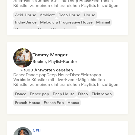
Acid-House
Ambient
Chill out
Deep House
Electronica
Künstler zu meinen einflussreichen Playlists hinzufügen
Acid-House
Ambient
Deep House
House
Indie-Dance
Melodic & Progressive House
Minimal
Organischer House / Downtempo
Tommy Menger
Booker, Playlist-Kurator
> 1800 Antworten gegeben
Dance
Dance pop
Deep House
Disco
Elektropop
Verbinde Künstler mit Live-Event-Möglichkeiten
Künstler zu meinen einflussreichen Playlists hinzufügen
Dance
Dance pop
Deep House
Disco
Elektropop
French-House
French Pop
House
NEU