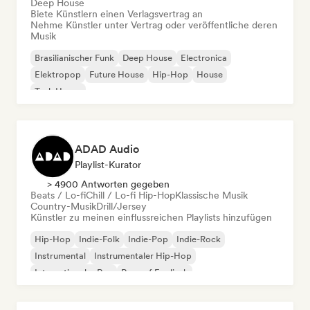
Deep House
Biete Künstlern einen Verlagsvertrag an
Nehme Künstler unter Vertrag oder veröffentliche deren
Musik
Brasilianischer Funk
Deep House
Electronica
Elektropop
Future House
Hip-Hop
House
Tech House
ADAD Audio
Playlist-Kurator
> 4900 Antworten gegeben
Beats / Lo-fi
Chill / Lo-fi Hip-Hop
Klassische Musik
Country-Musik
Drill/Jersey
Künstler zu meinen einflussreichen Playlists hinzufügen
Hip-Hop
Indie-Folk
Indie-Pop
Indie-Rock
Instrumental
Instrumentaler Hip-Hop
Internationaler Rap
Rap auf Englisch