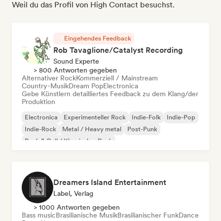
Weil du das Profil von High Contact besuchst.
Eingehendes Feedback
Rob Tavaglione/Catalyst Recording
Sound Experte
> 800 Antworten gegeben
Alternativer Rock
Kommerziell / Mainstream
Country-Musik
Dream Pop
Electronica
Gebe Künstlern detailliertes Feedback zu dem Klang/der
Produktion
Electronica
Experimenteller Rock
Indie-Folk
Indie-Pop
Indie-Rock
Metal / Heavy metal
Post-Punk
Rock & Roll / Klassischer Rock
Dreamers Island Entertainment
Label, Verlag
> 1000 Antworten gegeben
Bass music
Brasilianische Musik
Brasilianischer Funk
Dance