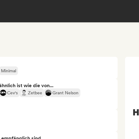
Minimal
nlich ist wie die von...
Cev's
Zetbee
Grant Nelson
H
s empfänglich sind