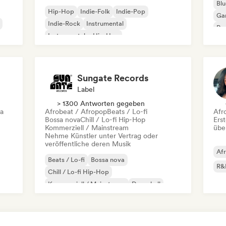
Blu
Hip-Hop
Indie-Folk
Indie-Pop
Ga
Indie-Rock
Instrumental
Pro
Instrumentaler Hip-Hop
Roc
Internationaler Rap
Rap auf Englisch
Sungate Records
Label
> 1300 Antworten gegeben
ca
Afrobeat / Afropop
Beats / Lo-fi
Afr
Bossa nova
Chill / Lo-fi Hip-Hop
Erst
Kommerziell / Mainstream
übe
Nehme Künstler unter Vertrag oder
veröffentliche deren Musik
Af
Beats / Lo-fi
Bossa nova
R&
Chill / Lo-fi Hip-Hop
Kommerziell / Mainstream
Dancehall
Dance pop
Hip-Hop
Pop-Soul