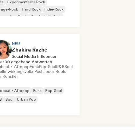
es
Experimenteller Rock
rage-Rock
Hard Rock
Indie-Rock
gressiver Rock
Psychedelic Rock
k & Roll / Klassischer Rock
NEU
Zhakira Razhé
Social Media Influencer
< 100 gegebene Antworten
obeat / Afropop
Funk
Pop-Soul
R&B
Soul
elle wirkungsvolle Posts oder Reels
r Künstler
robeat / Afropop
Funk
Pop-Soul
B
Soul
Urban Pop