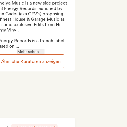
elya Music is a new side project 
Hi! Energy Records launched by 
en Cadet (aka CEV's) proposing 
finest House & Garage Music as 
 some exclusive Edits from Hi! 
gy Vinyl.

Energy Records is a french label 
sed on ...
Mehr sehen
Ähnliche Kuratoren anzeigen