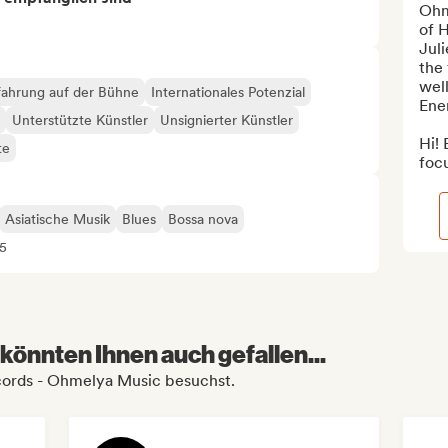
Ohm
of 
Juli
the 
well
fahrung auf der Bühne
Internationales Potenzial
Ener
Unterstützte Künstler
Unsignierter Künstler
Hi! 
te
focu
Asiatische Musik
Blues
Bossa nova
65
könnten Ihnen auch gefallen...
ecords - Ohmelya Music besuchst.