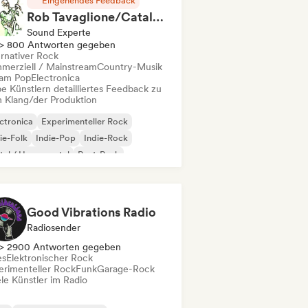
Eingehendes Feedback
Rob Tavaglione/Catalyst Recording
Sound Experte
> 800 Antworten gegeben
ernativer Rock
merziell / Mainstream
Country-Musik
am Pop
Electronica
e Künstlern detailliertes Feedback zu
 Klang/der Produktion
ctronica
Experimenteller Rock
ie-Folk
Indie-Pop
Indie-Rock
al / Heavy metal
Post-Punk
k & Roll / Klassischer Rock
Good Vibrations Radio
Radiosender
> 2900 Antworten gegeben
es
Elektronischer Rock
erimenteller Rock
Funk
Garage-Rock
le Künstler im Radio