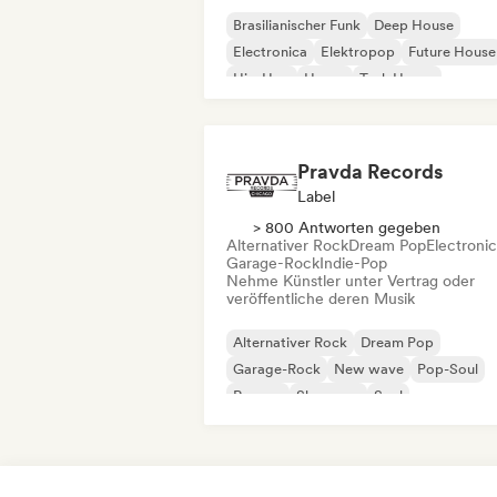
Brasilianischer Funk
Deep House
Electronica
Elektropop
Future House
Hip-Hop
House
Tech House
Pravda Records
Label
> 800 Antworten gegeben
Alternativer Rock
Dream Pop
Electroni
Garage-Rock
Indie-Pop
Nehme Künstler unter Vertrag oder
veröffentliche deren Musik
Alternativer Rock
Dream Pop
Garage-Rock
New wave
Pop-Soul
Reggae
Shoegaze
Soul