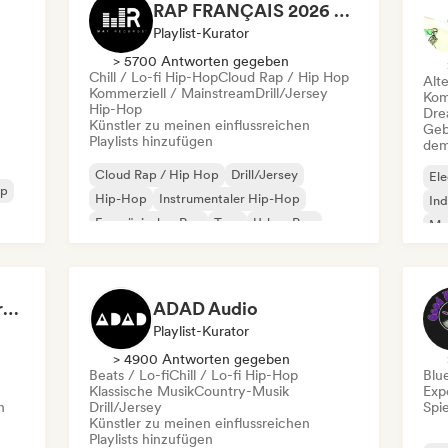
RAP FRANÇAIS 2026 🔥🇫🇷 (Way Records)
Playlist-Kurator
> 5700 Antworten gegeben
Chill / Lo-fi Hip-Hop
Cloud Rap / Hip Hop
Alt
Kommerziell / Mainstream
Drill/Jersey
Kom
Hip-Hop
Dre
Künstler zu meinen einflussreichen
Geb
Playlists hinzufügen
dem
Cloud Rap / Hip Hop
Drill/Jersey
Ele
op
Hip-Hop
Instrumentaler Hip-Hop
Ind
Französischer Rap
Trap
Urban Pop
Met
Chill / Lo-fi Hip-Hop
Roc
Dreamers Island Entertainment
ADAD Audio
Playlist-Kurator
> 4900 Antworten gegeben
Beats / Lo-fi
Chill / Lo-fi Hip-Hop
Blu
Klassische Musik
Country-Musik
Exp
n
Drill/Jersey
Spie
Künstler zu meinen einflussreichen
Playlists hinzufügen