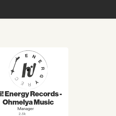
i! Energy Records -
Ohmelya Music
Manager
2.5k