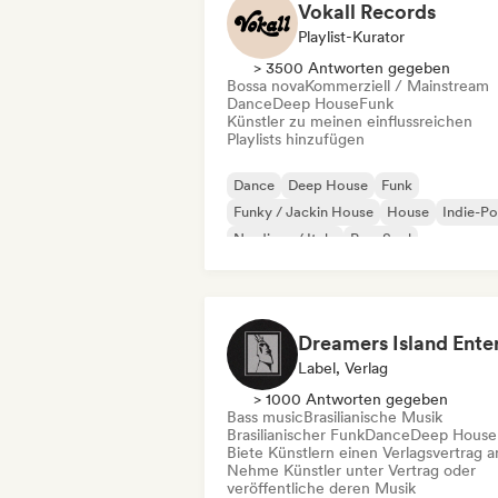
Vokall Records
Playlist-Kurator
> 3500 Antworten gegeben
Bossa nova
Kommerziell / Mainstream
Dance
Deep House
Funk
Künstler zu meinen einflussreichen
Playlists hinzufügen
Dance
Deep House
Funk
Funky / Jackin House
House
Indie-P
Nu-disco / Italo
Pop-Soul
Label, Verlag
> 1000 Antworten gegeben
Bass music
Brasilianische Musik
Brasilianischer Funk
Dance
Deep House
Biete Künstlern einen Verlagsvertrag a
Nehme Künstler unter Vertrag oder
veröffentliche deren Musik