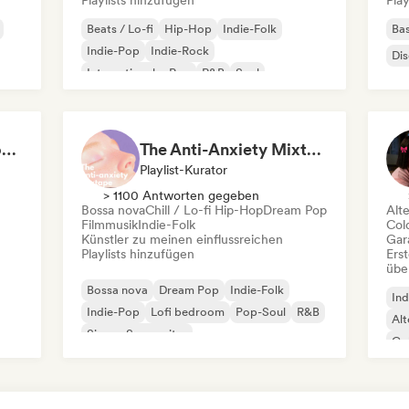
Playlists hinzufügen
Play
Beats / Lo-fi
Hip-Hop
Indie-Folk
Bas
Indie-Pop
Indie-Rock
Di
Internationaler Pop
R&B
Soul
Deep Cleaning my House and Life 🫧 Bedroom Pop & Indie Pop
The Anti-Anxiety Mixtape
Playlist-Kurator
> 1100 Antworten gegeben
Bossa nova
Chill / Lo-fi Hip-Hop
Dream Pop
Alt
Filmmusik
Indie-Folk
Col
Künstler zu meinen einflussreichen
Gar
Playlists hinzufügen
Erst
übe
Bossa nova
Dream Pop
Indie-Folk
Ind
Indie-Pop
Lofi bedroom
Pop-Soul
R&B
Alt
Singer-Songwriter
Co