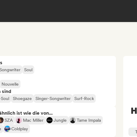
s
Songwriter
Soul
Nouvelle
n sind
-Soul
Shoegaze
Singer-Songwriter
Surf-Rock
H
nlich ist wie die von...
SZA
Mac Miller
Jungle
Tame Impala
e
Coldplay