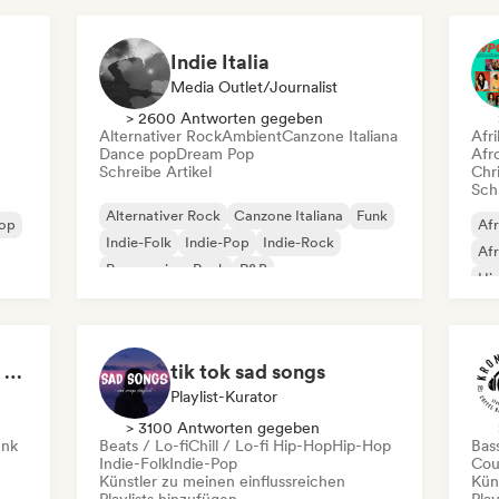
Indie Italia
Media Outlet/Journalist
> 2600 Antworten gegeben
Alternativer Rock
Ambient
Canzone Italiana
Afr
Dance pop
Dream Pop
Afr
Schreibe Artikel
Chr
Schr
Alternativer Rock
Canzone Italiana
Funk
Pop
Afr
Indie-Folk
Indie-Pop
Indie-Rock
Af
Progressiver Rock
R&B
Hi
Si
Memelistas - Content Creator
tik tok sad songs
Playlist-Kurator
> 3100 Antworten gegeben
unk
Beats / Lo-fi
Chill / Lo-fi Hip-Hop
Hip-Hop
Bas
Indie-Folk
Indie-Pop
Cou
Künstler zu meinen einflussreichen
Kün