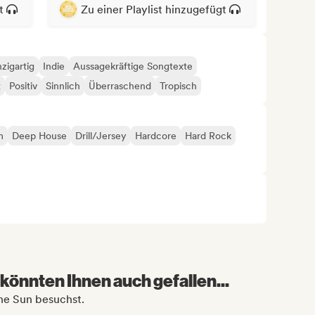
t
Zu einer Playlist hinzugefügt
nzigartig
Indie
Aussagekräftige Songtexte
t
Positiv
Sinnlich
Überraschend
Tropisch
m
Deep House
Drill/Jersey
Hardcore
Hard Rock
könnten Ihnen auch gefallen...
he Sun besuchst.