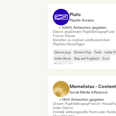
Pluto
Playlist-Kurator
> 10600 Antworten gegeben
Dance pop
Dream Pop
Elektropop
Funk
Future House
Künstler zu meinen einflussreichen
Playlists hinzufügen
Dance pop
Dream Pop
Funk
Indie-
Indie-Rock
Rap auf Englisch
Soul
Elektropop
Social Media Influencer
> 1400 Antworten gegeben
Dream Pop
Elektropop
French-House
F
Indie-Dance
Erstelle wirkungsvolle Posts oder Reels