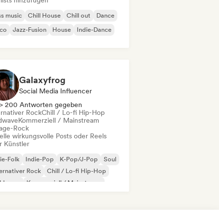
lists hinzufügen
s music
Chill House
Chill out
Dance
sco
Jazz-Fusion
House
Indie-Dance
Galaxyfrog
Social Media Influencer
> 200 Antworten gegeben
ernativer Rock
Chill / Lo-fi Hip-Hop
dwave
Kommerziell / Mainstream
age-Rock
elle wirkungsvolle Posts oder Reels
r Künstler
ie-Folk
Indie-Pop
K-Pop/J-Pop
Soul
ernativer Rock
Chill / Lo-fi Hip-Hop
ldwave
Kommerziell / Mainstream