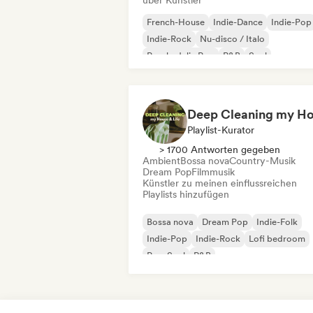
über Künstler
French-House
Indie-Dance
Indie-Pop
Indie-Rock
Nu-disco / Italo
Psychedelic Pop
R&B
Soul
Playlist-Kurator
> 1700 Antworten gegeben
Ambient
Bossa nova
Country-Musik
Dream Pop
Filmmusik
Künstler zu meinen einflussreichen
Playlists hinzufügen
Bossa nova
Dream Pop
Indie-Folk
Indie-Pop
Indie-Rock
Lofi bedroom
Pop-Soul
R&B