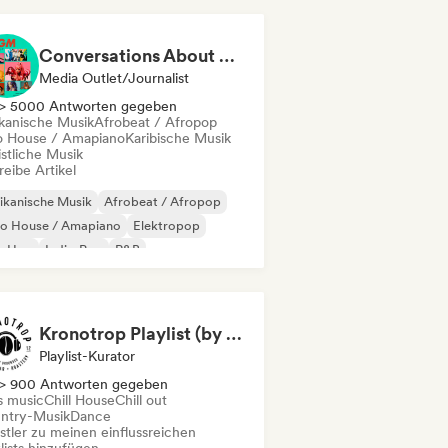
Conversations About Her
Media Outlet/Journalist
> 5000 Antworten gegeben
ikanische Musik
Afrobeat / Afropop
o House / Amapiano
Karibische Musik
istliche Musik
eibe Artikel
ikanische Musik
Afrobeat / Afropop
ro House / Amapiano
Elektropop
p-Hop
Indie-Pop
R&B
nger-Songwriter
Kronotrop Playlist (by Noiseist Records)
Playlist-Kurator
> 900 Antworten gegeben
s music
Chill House
Chill out
ntry-Musik
Dance
stler zu meinen einflussreichen