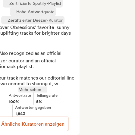
Zertifizierte Spotify-Playlist
Hohe Antwortquote
Zertifizierter Deezer-Kurator
ver Obsessions’ favorite  sunny 
uplifting tracks for brighter days 
lso recognized as an official 
er curator and an official 
omack playlist.

our track matches our editorial line 
we commit to sharing it, w...
Mehr sehen
Antwortrate
Teilungsrate
100%
5%
Antworten gegeben
1,843
Ähnliche Kuratoren anzeigen