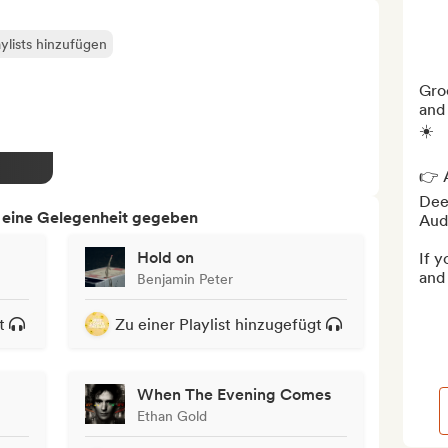
ylists hinzufügen
Groo
and 
☀️

👉 A
Deez
h eine Gelegenheit gegeben
Audi
Hold on
If y
and 
Benjamin Peter
t
Zu einer Playlist hinzugefügt
When The Evening Comes
Ethan Gold