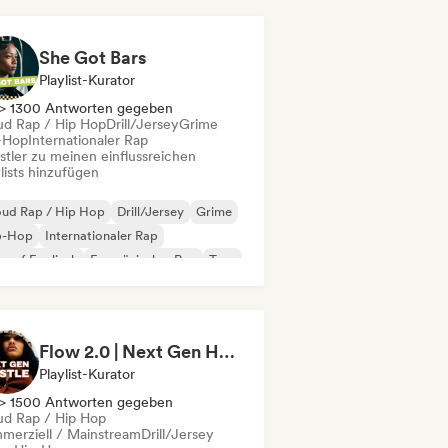
She Got Bars
Playlist-Kurator
> 1300 Antworten gegeben
ud Rap / Hip Hop
Drill/Jersey
Grime
-Hop
Internationaler Rap
stler zu meinen einflussreichen
lists hinzufügen
oud Rap / Hip Hop
Drill/Jersey
Grime
p-Hop
Internationaler Rap
 auf Englisch
Französischer Rap
Trap
Flow 2.0 | Next Gen Hustle
Playlist-Kurator
> 1500 Antworten gegeben
ud Rap / Hip Hop
merziell / Mainstream
Drill/Jersey