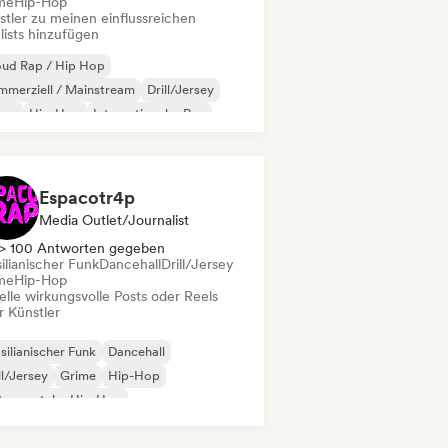
me
Hip-Hop
stler zu meinen einflussreichen
lists hinzufügen
oud Rap / Hip Hop
merziell / Mainstream
Drill/Jersey
ime
Hip-Hop
Internationaler Rap
 auf Englisch
Französischer Rap
Espacotr4p
Media Outlet/Journalist
> 100 Antworten gegeben
ilianischer Funk
Dancehall
Drill/Jersey
me
Hip-Hop
elle wirkungsvolle Posts oder Reels
r Künstler
silianischer Funk
Dancehall
ll/Jersey
Grime
Hip-Hop
trumentaler Hip-Hop
ernationaler Rap
Rap auf Englisch