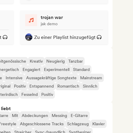
trojan war
jak demo
t
Zu einer Playlist hinzugefügt
itgenössische
Kreativ
Neugierig
Tanzbar
nergetisch
Engagiert
Experimentell
Standard
ie
Intensive
Aussagekräftige Songtexte
Mainstream
iginal
Positiv
Entspannend
Romantisch
Sinnlich
terirdisch
Fesselnd
Positiv
 liebt
tarre
Mit
Abdeckungen
Messing
E-Gitarre
Freestyle
Abgeschlossene Tracks
Schlagzeug
Klavier
beiten
Streicher
Sync-freundlich
Synthesizer