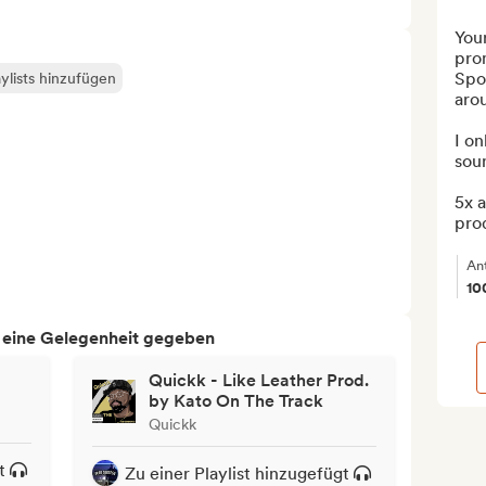
Your
prom
Spot
ylists hinzufügen
arou
I on
soun
5x 
prod
An
10
h eine Gelegenheit gegeben
Quickk - Like Leather Prod.
by Kato On The Track
Quickk
t
Zu einer Playlist hinzugefügt