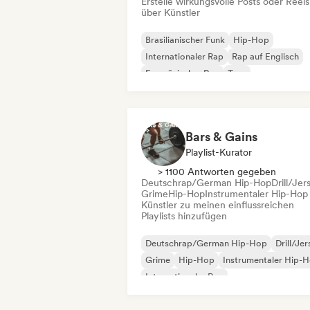
Erstelle wirkungsvolle Posts oder Reels
über Künstler
Brasilianischer Funk
Hip-Hop
Internationaler Rap
Rap auf Englisch
Französischer Rap
Trap
Chill / Lo-fi Hip-Hop
Cloud Rap / Hip 
Bars & Gains
Playlist-Kurator
> 1100 Antworten gegeben
Deutschrap/German Hip-Hop
Drill/Jer
Grime
Hip-Hop
Instrumentaler Hip-Hop
Künstler zu meinen einflussreichen
Playlists hinzufügen
Deutschrap/German Hip-Hop
Drill/Je
Grime
Hip-Hop
Instrumentaler Hip-
Internationaler Rap
Nederhop/Dutch Hip-Hop
Rap auf Englisch