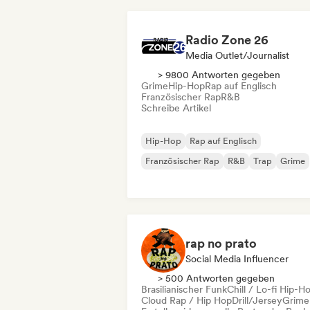
Radio Zone 26
Media Outlet/Journalist
> 9800 Antworten gegeben
Grime
Hip-Hop
Rap auf Englisch
Französischer Rap
R&B
Schreibe Artikel
Hip-Hop
Rap auf Englisch
Französischer Rap
R&B
Trap
Grime
rap no prato
Social Media Influencer
> 500 Antworten gegeben
Brasilianischer Funk
Chill / Lo-fi Hip-H
Cloud Rap / Hip Hop
Drill/Jersey
Grime