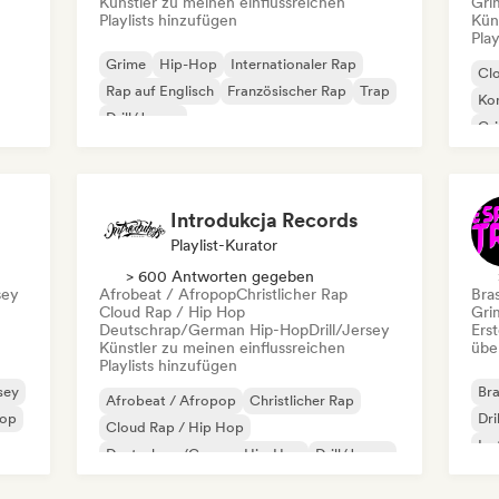
Künstler zu meinen einflussreichen
Gri
Playlists hinzufügen
Kün
Play
Grime
Hip-Hop
Internationaler Rap
Cl
Rap auf Englisch
Französischer Rap
Trap
Kom
Drill/Jersey
Gr
Hop
Rap
Introdukcja Records
Playlist-Kurator
> 600 Antworten gegeben
sey
Afrobeat / Afropop
Christlicher Rap
Bras
Cloud Rap / Hip Hop
Gri
Deutschrap/German Hip-Hop
Drill/Jersey
Erst
Künstler zu meinen einflussreichen
übe
Playlists hinzufügen
rsey
Bra
Afrobeat / Afropop
Christlicher Rap
Hop
Dri
Cloud Rap / Hip Hop
Ins
Deutschrap/German Hip-Hop
Drill/Jersey
Int
Funk
Grime
Hip-Hop