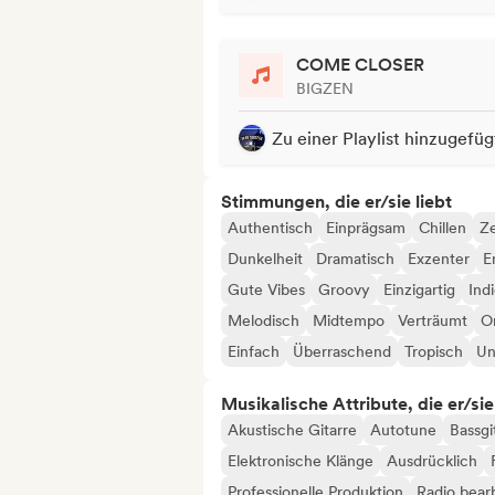
COME CLOSER
BIGZEN
Zu einer Playlist hinzugefüg
Stimmungen, die er/sie liebt
Authentisch
Einprägsam
Chillen
Ze
Dunkelheit
Dramatisch
Exzenter
E
Gute Vibes
Groovy
Einzigartig
Ind
Melodisch
Midtempo
Verträumt
Or
Einfach
Überraschend
Tropisch
Un
Musikalische Attribute, die er/sie
Akustische Gitarre
Autotune
Bassgi
Elektronische Klänge
Ausdrücklich
Professionelle Produktion
Radio bear