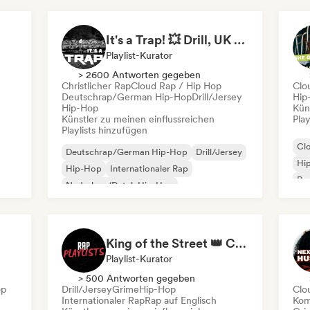
It's a Trap! 💥 Drill, UK Drill & Hard-Hitting Trap
Playlist-Kurator
> 2600 Antworten gegeben
Christlicher Rap
Cloud Rap / Hip Hop
Clo
Deutschrap/German Hip-Hop
Drill/Jersey
Hip
Hip-Hop
Kün
Künstler zu meinen einflussreichen
Play
Playlists hinzufügen
Cl
Deutschrap/German Hip-Hop
Drill/Jersey
Hi
Hip-Hop
Internationaler Rap
Rap
Nederhop/Dutch Hip-Hop
Rap auf Englisch
Französischer Rap
Rap/Trap Italiano
King of the Street 👑 Car Playlist (by Rap Playlists)
Playlist-Kurator
> 500 Antworten gegeben
op
Drill/Jersey
Grime
Hip-Hop
Clo
Internationaler Rap
Rap auf Englisch
Kom