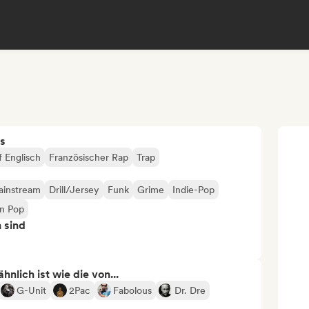
s
f Englisch
Französischer Rap
Trap
ainstream
Drill/Jersey
Funk
Grime
Indie-Pop
n Pop
n sind
nlich ist wie die von...
G-Unit
2Pac
Fabolous
Dr. Dre