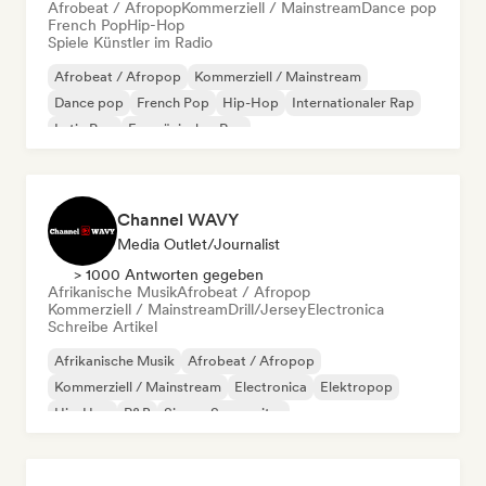
Afrobeat / Afropop
Kommerziell / Mainstream
Dance pop
French Pop
Hip-Hop
Spiele Künstler im Radio
Afrobeat / Afropop
Kommerziell / Mainstream
Dance pop
French Pop
Hip-Hop
Internationaler Rap
Latin Pop
Französischer Rap
Channel WAVY
Media Outlet/Journalist
> 1000 Antworten gegeben
Afrikanische Musik
Afrobeat / Afropop
Kommerziell / Mainstream
Drill/Jersey
Electronica
Schreibe Artikel
Afrikanische Musik
Afrobeat / Afropop
Kommerziell / Mainstream
Electronica
Elektropop
Hip-Hop
R&B
Singer-Songwriter