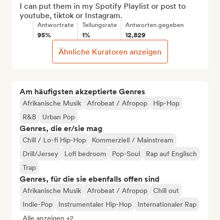
I can put them in my Spotify Playlist or post to 
youtube, tiktok or Instagram.
Antwortrate
Teilungsrate
Antworten gegeben
95%
1%
12,829
Ähnliche Kuratoren anzeigen
Am häufigsten akzeptierte Genres
Afrikanische Musik
Afrobeat / Afropop
Hip-Hop
R&B
Urban Pop
Genres, die er/sie mag
Chill / Lo-fi Hip-Hop
Kommerziell / Mainstream
Drill/Jersey
Lofi bedroom
Pop-Soul
Rap auf Englisch
Trap
Genres, für die sie ebenfalls offen sind
Afrikanische Musik
Afrobeat / Afropop
Chill out
Indie-Pop
Instrumentaler Hip-Hop
Internationaler Rap
Alle anzeigen +2