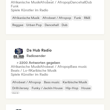
Afrikanische Musik
Afrobeat / Afropop
Dancehall
Dub
Funk
Spiele Künstler im Radio
Afrikanische Musik
Afrobeat / Afropop
Funk
R&B
Reggae
Urban Pop
Dancehall
Dub
Da Hub Radio
Radiosender
> 2200 Antworten gegeben
Afrikanische Musik
Afrobeat / Afropop
Bass music
Beats / Lo-fi
Karibische Musik
Spiele Künstler im Radio
Afrobeat / Afropop
Bass music
Karibische Musik
Drill/Jersey
Funky / Jackin House
Hip-Hop
House
R&B