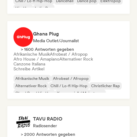
Chill / Lo-fi Hip-Hop
Dancehall
Dance pop
Elektropop
Hip-Hop
Indie-Pop
Ghana Plug
Media Outlet/Journalist
> 1600 Antworten gegeben
Afrikanische Musik
Afrobeat / Afropop
Afro House / Amapiano
Alternativer Rock
Canzone Italiana
Schreibe Artikel
Afrikanische Musik
Afrobeat / Afropop
Alternativer Rock
Chill / Lo-fi Hip-Hop
Christlicher Rap
Cloud Rap / Hip Hop
Kommerziell / Mainstream
Experimenteller Jazz
TAVU RADIO
Radiosender
> 2000 Antworten gegeben