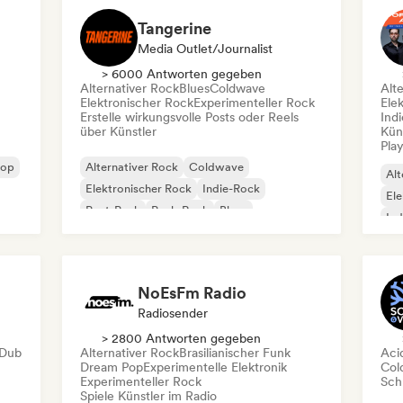
Tangerine
Media Outlet/Journalist
> 6000 Antworten gegeben
Alternativer Rock
Blues
Coldwave
Alt
Elektronischer Rock
Experimenteller Rock
Ele
Erstelle wirkungsvolle Posts oder Reels
Ind
über Künstler
Kün
Play
Pop
Alternativer Rock
Coldwave
Alt
Elektronischer Rock
Indie-Rock
Ele
Post-Punk
Punk-Rock
Blues
Ind
Experimenteller Rock
Sh
NoEsFm Radio
Radiosender
> 2800 Antworten gegeben
Dub
Alternativer Rock
Brasilianischer Funk
Aci
Dream Pop
Experimentelle Elektronik
Col
Experimenteller Rock
Schr
Spiele Künstler im Radio