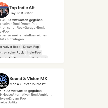
Top Indie Alt
Playlist-Kurator
> 4000 Antworten gegeben
ernativer Rock
Dream Pop
ktronischer Rock
Garage-Rock
ie-Pop
stler zu meinen einflussreichen
lists hinzufügen
ernativer Rock
Dream Pop
ktronischer Rock
Indie-Pop
ie-Rock
New wave
Post-Punk
oegaze
Sound & Vision MX
Media Outlet/Journalist
> 1300 Antworten gegeben
d-House
Alternativer Rock
Ambient
dwave
Dream Pop
eibe Artikel