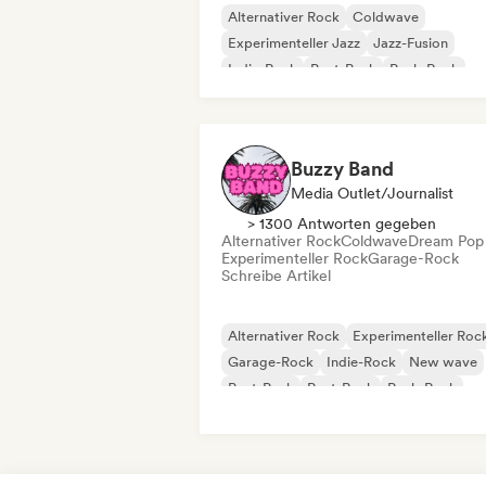
Alternativer Rock
Coldwave
Experimenteller Jazz
Jazz-Fusion
Indie-Rock
Post-Punk
Punk-Rock
Shoegaze
Buzzy Band
Media Outlet/Journalist
> 1300 Antworten gegeben
Alternativer Rock
Coldwave
Dream Pop
Experimenteller Rock
Garage-Rock
Schreibe Artikel
Alternativer Rock
Experimenteller Roc
Garage-Rock
Indie-Rock
New wave
Post-Punk
Post-Rock
Punk-Rock