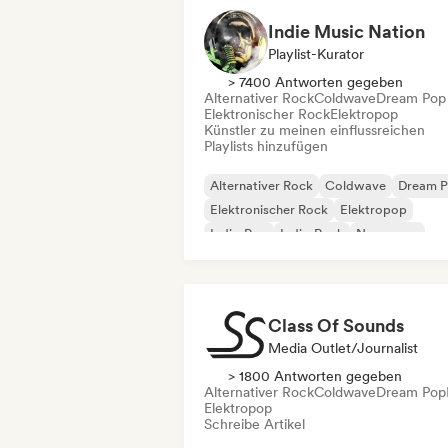
Indie Music Nation
Playlist-Kurator
> 7400 Antworten gegeben
Alternativer Rock
Coldwave
Dream Pop
Elektronischer Rock
Elektropop
Künstler zu meinen einflussreichen
Playlists hinzufügen
Alternativer Rock
Coldwave
Dream 
Elektronischer Rock
Elektropop
Indie-Pop
Indie-Rock
New wave
Class Of Sounds
Media Outlet/Journalist
> 1800 Antworten gegeben
Alternativer Rock
Coldwave
Dream Pop
Elektropop
Schreibe Artikel