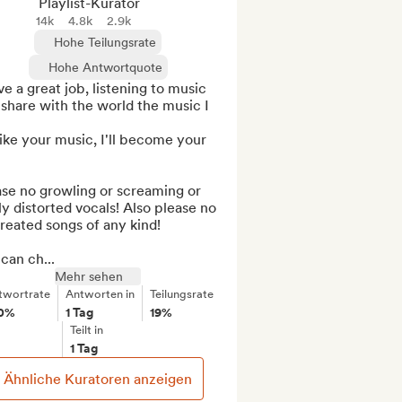
Playlist-Kurator
14k
4.8k
2.9k
Hohe Teilungsrate
Hohe Antwortquote
ve a great job, listening to music 
share with the world the music I 
 like your music, I'll become your 
se no growling or screaming or 
y distorted vocals! Also please no 
reated songs of any kind!

can ch...
Mehr sehen
twortrate
Antworten in
Teilungsrate
0%
1 Tag
19%
Teilt in
1 Tag
Ähnliche Kuratoren anzeigen