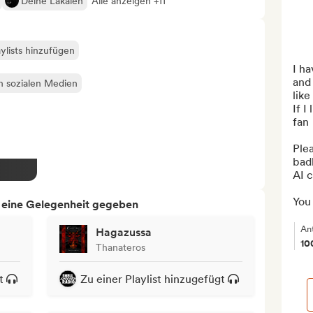
Deine Lakaien
Alle anzeigen +11
ylists hinzufügen
I ha
and 
en sozialen Medien
like

If I
fan

Plea
badl
AI c
You 
h eine Gelegenheit gegeben
An
Hagazussa
10
Thanateros
t
Zu einer Playlist hinzugefügt