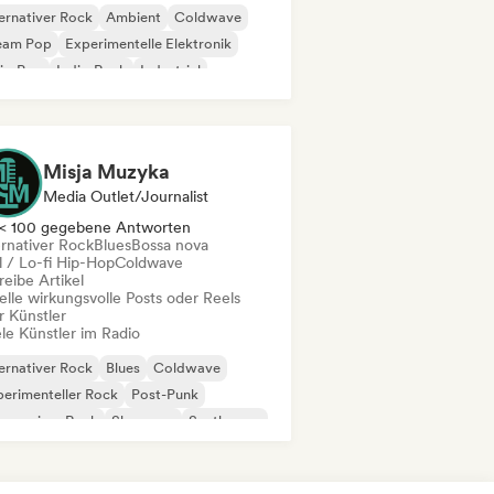
ernativer Rock
Ambient
Coldwave
eam Pop
Experimentelle Elektronik
ie-Pop
Indie-Rock
Industrial
Misja Muzyka
Media Outlet/Journalist
< 100 gegebene Antworten
ernativer Rock
Blues
Bossa nova
l / Lo-fi Hip-Hop
Coldwave
eibe Artikel
elle wirkungsvolle Posts oder Reels
r Künstler
le Künstler im Radio
ernativer Rock
Blues
Coldwave
erimenteller Rock
Post-Punk
gressiver Rock
Shoegaze
Synthwave