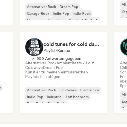
Alt
Alternativer Rock
Dream Pop
Dr
Garage-Rock
Indie-Pop
Indie-Rock
Ind
New wave
Post-Punk
Psychedelic Rock
cold tunes for cold days ( post punk / darkwave )
Playlist-Kurator
> 1900 Antworten gegeben
Alternativer Rock
Ambient
Beats / Lo-fi
Alt
Coldwave
Dream Pop
Chil
Künstler zu meinen einflussreichen
Schr
Playlists hinzufügen
Erst
übe
Spie
k
Alternativer Rock
Coldwave
Electronica
Alt
Indie-Pop
Industrial
Lofi bedroom
Exp
Post-Punk
Post-Rock
Pro