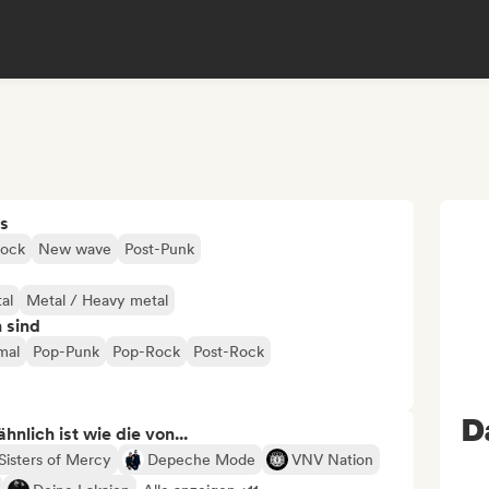
s
Rock
New wave
Post-Punk
al
Metal / Heavy metal
n sind
mal
Pop-Punk
Pop-Rock
Post-Rock
D
nlich ist wie die von...
Sisters of Mercy
Depeche Mode
VNV Nation