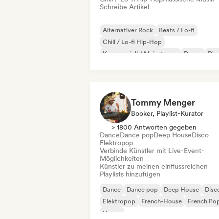
Schreibe Artikel
Alternativer Rock
Beats / Lo-fi
Chill / Lo-fi Hip-Hop
Kommerziell / Mainstream
Dance
Dis
Dream Pop
House
Tommy Menger
Booker, Playlist-Kurator
> 1800 Antworten gegeben
Dance
Dance pop
Deep House
Disco
Elektropop
Verbinde Künstler mit Live-Event-
Möglichkeiten
Künstler zu meinen einflussreichen
Playlists hinzufügen
Dance
Dance pop
Deep House
Disc
Elektropop
French-House
French Po
House