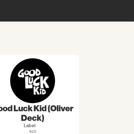
od Luck Kid (Oliver
Deck)
Label
920