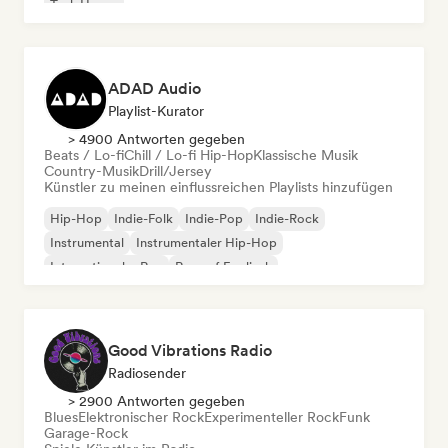
Tech House
ADAD Audio
Playlist-Kurator
> 4900 Antworten gegeben
Beats / Lo-fi
Chill / Lo-fi Hip-Hop
Klassische Musik
Country-Musik
Drill/Jersey
Künstler zu meinen einflussreichen Playlists hinzufügen
Hip-Hop
Indie-Folk
Indie-Pop
Indie-Rock
Instrumental
Instrumentaler Hip-Hop
Internationaler Rap
Rap auf Englisch
Good Vibrations Radio
Radiosender
> 2900 Antworten gegeben
Blues
Elektronischer Rock
Experimenteller Rock
Funk
Garage-Rock