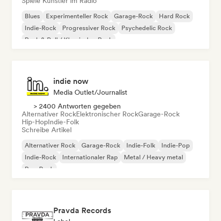
Spiele Künstler im Radio
Blues
Experimenteller Rock
Garage-Rock
Hard Rock
Indie-Rock
Progressiver Rock
Psychedelic Rock
Rock & Roll / Klassischer Rock
indie now
Media Outlet/Journalist
> 2400 Antworten gegeben
Alternativer Rock
Elektronischer Rock
Garage-Rock
Hip-Hop
Indie-Folk
Schreibe Artikel
Alternativer Rock
Garage-Rock
Indie-Folk
Indie-Pop
Indie-Rock
Internationaler Rap
Metal / Heavy metal
Pop-Rock
Pravda Records