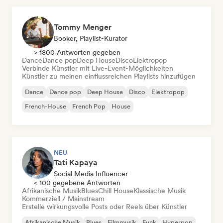
Tommy Menger
Booker, Playlist-Kurator
> 1800 Antworten gegeben
Dance
Dance pop
Deep House
Disco
Elektropop
Verbinde Künstler mit Live-Event-Möglichkeiten
Künstler zu meinen einflussreichen Playlists hinzufügen
Dance
Dance pop
Deep House
Disco
Elektropop
French-House
French Pop
House
NEU
Tati Kapaya
Social Media Influencer
< 100 gegebene Antworten
Afrikanische Musik
Blues
Chill House
Klassische Musik
Kommerziell / Mainstream
Erstelle wirkungsvolle Posts oder Reels über Künstler
Afrikanische Musik
Blues
Filmmusik
Funk
Hyperpop