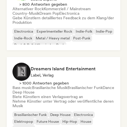
> 800 Antworten gegeben
Alternativer Rock
Kommerziell / Mainstream
Country-Musik
Dream Pop
Electronica
Gebe Künstlern detailliertes Feedback zu dem Klang/der
Produktion
Electronica
Experimenteller Rock
Indie-Folk
Indie-Pop
Indie-Rock
Metal / Heavy metal
Post-Punk
Rock & Roll / Klassischer Rock
Dreamers Island Entertainment
Label, Verlag
> 1000 Antworten gegeben
Bass music
Brasilianische Musik
Brasilianischer Funk
Dance
Deep House
Biete Künstlern einen Verlagsvertrag an
Nehme Künstler unter Vertrag oder veröffentliche deren
Musik
Brasilianischer Funk
Deep House
Electronica
Elektropop
Future House
Hip-Hop
House