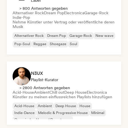
Label
> 800 Antworten gegeben
Alternativer Rock
Dream Pop
Electronica
Garage-Rock
Indie-Pop
Nehme Künstler unter Vertrag oder veröffentliche deren
Musik
Alternativer Rock
Dream Pop
Garage-Rock
New wave
Pop-Soul
Reggae
Shoegaze
Soul
N3UX
Playlist-Kurator
> 2800 Antworten gegeben
Acid-House
Ambient
Chill out
Deep House
Electronica
Künstler zu meinen einflussreichen Playlists hinzufügen
Acid-House
Ambient
Deep House
House
Indie-Dance
Melodic & Progressive House
Minimal
Organischer House / Downtempo