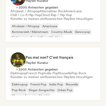
Playlist-Kurator
> 2000 Antworten gegeben
Afrobeat / Afropop
Alternativer Rock
Americana
Chill / Lo-fi Hip-Hop
Cloud Rap / Hip Hop
Künstler zu meinen einflussreichen Playlists hinzufügen
Afrobeat / Afropop
Americana
Kommerziell / Mainstream
Country-Musik
Dance pop
Elektropop
French Pop
Hip-Hop
Pas mal non? C'est français
Playlist-Kurator
> 2200 Antworten gegeben
Elektropop
French Pop
Indie-Pop
Nouvelle
Pop-Rock
Künstler zu meinen einflussreichen Playlists hinzufügen
Elektropop
French Pop
Indie-Pop
Nouvelle
Pop-Rock
Singer-Songwriter
Urban Pop
Chanson Française/Variété