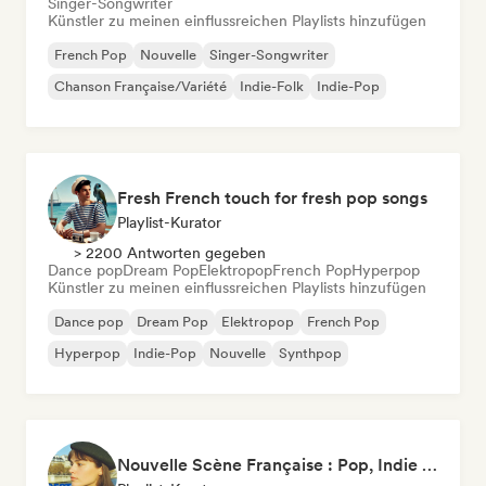
Singer-Songwriter
Künstler zu meinen einflussreichen Playlists hinzufügen
French Pop
Nouvelle
Singer-Songwriter
Chanson Française/Variété
Indie-Folk
Indie-Pop
Fresh French touch for fresh pop songs
Playlist-Kurator
> 2200 Antworten gegeben
Dance pop
Dream Pop
Elektropop
French Pop
Hyperpop
Künstler zu meinen einflussreichen Playlists hinzufügen
Dance pop
Dream Pop
Elektropop
French Pop
Hyperpop
Indie-Pop
Nouvelle
Synthpop
Nouvelle Scène Française : Pop, Indie & Chanson Émergente