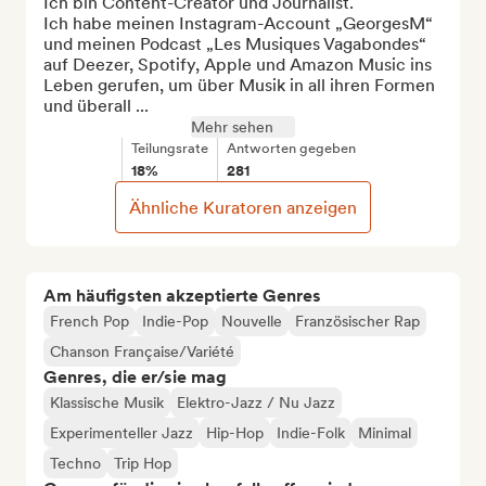
Ich bin Content-Creator und Journalist. 

Ich habe meinen Instagram-Account „GeorgesM“ 
und meinen Podcast „Les Musiques Vagabondes“ 
auf Deezer, Spotify, Apple und Amazon Music ins 
Leben gerufen, um über Musik in all ihren Formen 
und überall ...
Mehr sehen
Teilungsrate
Antworten gegeben
18%
281
Ähnliche Kuratoren anzeigen
Am häufigsten akzeptierte Genres
French Pop
Indie-Pop
Nouvelle
Französischer Rap
Chanson Française/Variété
Genres, die er/sie mag
Klassische Musik
Elektro-Jazz / Nu Jazz
Experimenteller Jazz
Hip-Hop
Indie-Folk
Minimal
Techno
Trip Hop