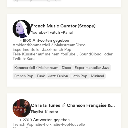
Chanson Française/Variété
French Music Curator (Stoopy)
YouTube/Twitch -Kanal
> 1900 Antworten gegeben
Ambient
Kommerziell / Mainstream
Disco
Experimenteller Jazz
French Pop
Teile Künstler auf meinem YouTube-, SoundCloud- oder
Twitch-Kanal
Kommerziell / Mainstream
Disco
Experimenteller Jazz
French Pop
Funk
Jazz-Fusion
Latin Pop
Minimal
Oh là là Tunes 🥖 Chanson Française & Nouvelle Scène Française
Playlist-Kurator
> 2700 Antworten gegeben
French Pop
Indie-Folk
Indie-Pop
Nouvelle