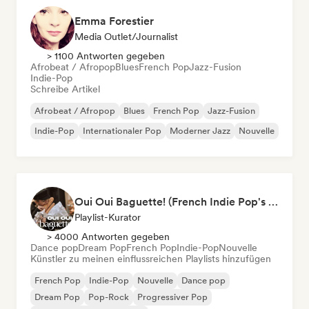
Emma Forestier
Media Outlet/Journalist
> 1100 Antworten gegeben
Afrobeat / Afropop
Blues
French Pop
Jazz-Fusion
Indie-Pop
Schreibe Artikel
Afrobeat / Afropop
Blues
French Pop
Jazz-Fusion
Indie-Pop
Internationaler Pop
Moderner Jazz
Nouvelle
Oui Oui Baguette! (French Indie Pop's Finest)
Playlist-Kurator
> 4000 Antworten gegeben
Dance pop
Dream Pop
French Pop
Indie-Pop
Nouvelle
Künstler zu meinen einflussreichen Playlists hinzufügen
French Pop
Indie-Pop
Nouvelle
Dance pop
Dream Pop
Pop-Rock
Progressiver Pop