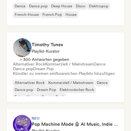
Dance
Dance pop
Deep House
Disco
Elektropop
French-House
French Pop
House
Timothy Tunes
Playlist-Kurator
> 300 Antworten gegeben
Alternativer Rock
Kommerziell / Mainstream
Dance
Dance pop
Dream Pop
Künstler zu meinen einflussreichen Playlists hinzufügen
Alternativer Rock
Kommerziell / Mainstream
Dance
Dance pop
Dream Pop
Elektronischer Rock
Future House
Garage-Rock
NEU
Pop Machine Mode 🤖 AI Music, Indie Pop & Dream Pop
Playlist-Kurator