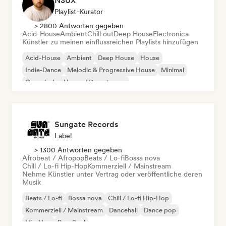
N3UX
Playlist-Kurator
> 2800 Antworten gegeben
Acid-House
Ambient
Chill out
Deep House
Electronica
Künstler zu meinen einflussreichen Playlists hinzufügen
Acid-House
Ambient
Deep House
House
Indie-Dance
Melodic & Progressive House
Minimal
Organischer House / Downtempo
Sungate Records
Label
> 1300 Antworten gegeben
Afrobeat / Afropop
Beats / Lo-fi
Bossa nova
Chill / Lo-fi Hip-Hop
Kommerziell / Mainstream
Nehme Künstler unter Vertrag oder veröffentliche deren
Musik
Beats / Lo-fi
Bossa nova
Chill / Lo-fi Hip-Hop
Kommerziell / Mainstream
Dancehall
Dance pop
Hip-Hop
Pop-Soul