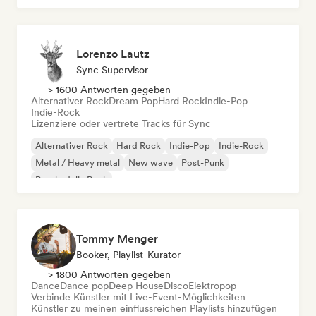
Lorenzo Lautz
Sync Supervisor
> 1600 Antworten gegeben
Alternativer Rock
Dream Pop
Hard Rock
Indie-Pop
Indie-Rock
Lizenziere oder vertrete Tracks für Sync
Alternativer Rock
Hard Rock
Indie-Pop
Indie-Rock
Metal / Heavy metal
New wave
Post-Punk
Psychedelic Rock
Tommy Menger
Booker, Playlist-Kurator
> 1800 Antworten gegeben
Dance
Dance pop
Deep House
Disco
Elektropop
Verbinde Künstler mit Live-Event-Möglichkeiten
Künstler zu meinen einflussreichen Playlists hinzufügen