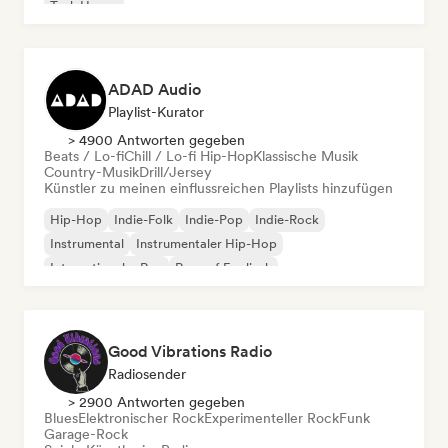
Tech House
ADAD Audio
Playlist-Kurator
> 4900 Antworten gegeben
Beats / Lo-fi
Chill / Lo-fi Hip-Hop
Klassische Musik
Country-Musik
Drill/Jersey
Künstler zu meinen einflussreichen Playlists hinzufügen
Hip-Hop
Indie-Folk
Indie-Pop
Indie-Rock
Instrumental
Instrumentaler Hip-Hop
Internationaler Rap
Rap auf Englisch
Good Vibrations Radio
Radiosender
> 2900 Antworten gegeben
Blues
Elektronischer Rock
Experimenteller Rock
Funk
Garage-Rock