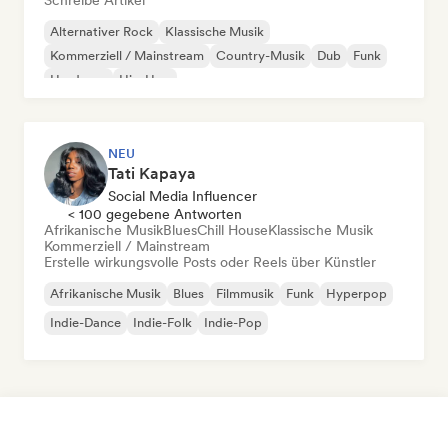
Schreibe Artikel
Alternativer Rock
Klassische Musik
Kommerziell / Mainstream
Country-Musik
Dub
Funk
Hardcore
Hip-Hop
NEU
Tati Kapaya
Social Media Influencer
< 100 gegebene Antworten
Afrikanische Musik
Blues
Chill House
Klassische Musik
Kommerziell / Mainstream
Erstelle wirkungsvolle Posts oder Reels über Künstler
Afrikanische Musik
Blues
Filmmusik
Funk
Hyperpop
Indie-Dance
Indie-Folk
Indie-Pop