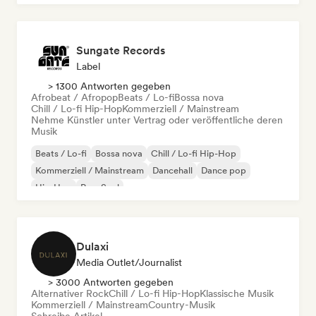
Sungate Records
Label
> 1300 Antworten gegeben
Afrobeat / Afropop
Beats / Lo-fi
Bossa nova
Chill / Lo-fi Hip-Hop
Kommerziell / Mainstream
Nehme Künstler unter Vertrag oder veröffentliche deren
Musik
Beats / Lo-fi
Bossa nova
Chill / Lo-fi Hip-Hop
Kommerziell / Mainstream
Dancehall
Dance pop
Hip-Hop
Pop-Soul
Dulaxi
Media Outlet/Journalist
> 3000 Antworten gegeben
Alternativer Rock
Chill / Lo-fi Hip-Hop
Klassische Musik
Kommerziell / Mainstream
Country-Musik