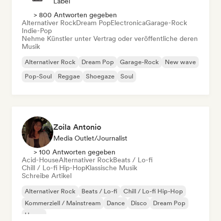
Label
> 800 Antworten gegeben
Alternativer Rock
Dream Pop
Electronica
Garage-Rock
Indie-Pop
Nehme Künstler unter Vertrag oder veröffentliche deren
Musik
Alternativer Rock
Dream Pop
Garage-Rock
New wave
Pop-Soul
Reggae
Shoegaze
Soul
Zoila Antonio
Media Outlet/Journalist
> 100 Antworten gegeben
Acid-House
Alternativer Rock
Beats / Lo-fi
Chill / Lo-fi Hip-Hop
Klassische Musik
Schreibe Artikel
Alternativer Rock
Beats / Lo-fi
Chill / Lo-fi Hip-Hop
Kommerziell / Mainstream
Dance
Disco
Dream Pop
House