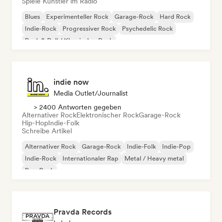
Spiele Künstler im Radio
Blues
Experimenteller Rock
Garage-Rock
Hard Rock
Indie-Rock
Progressiver Rock
Psychedelic Rock
Rock & Roll / Klassischer Rock
indie now
Media Outlet/Journalist
> 2400 Antworten gegeben
Alternativer Rock
Elektronischer Rock
Garage-Rock
Hip-Hop
Indie-Folk
Schreibe Artikel
Alternativer Rock
Garage-Rock
Indie-Folk
Indie-Pop
Indie-Rock
Internationaler Rap
Metal / Heavy metal
Pop-Rock
Pravda Records