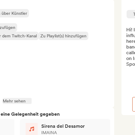
s über Künstler
nzufügen
Hi! 
infl
er dem Twitch-Kanal
Zu Playlist(s) hinzufügen
here
band
call
on I
Spot
Mehr sehen
h eine Gelegenheit gegeben
Sirena del Desamor
IMAINA