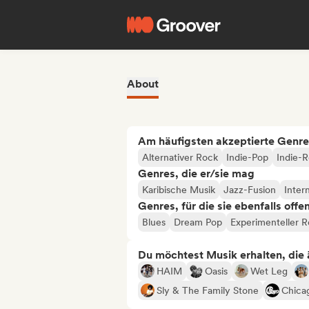
About
Am häufigsten akzeptierte Genre
Alternativer Rock
Indie-Pop
Indie-
Genres, die er/sie mag
Karibische Musik
Jazz-Fusion
Inter
Genres, für die sie ebenfalls offe
Blues
Dream Pop
Experimenteller 
Du möchtest Musik erhalten, die äh
HAIM
Oasis
Wet Leg
Sly & The Family Stone
Chica