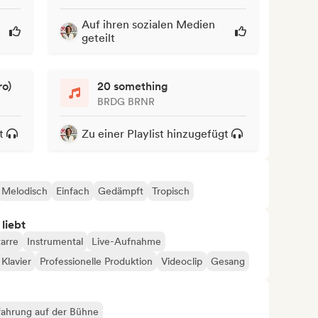
Auf ihren sozialen Medien
geteilt
ro)
20 something
BRDG BRNR
t
Zu einer Playlist hinzugefügt
Melodisch
Einfach
Gedämpft
Tropisch
 liebt
tarre
Instrumental
Live-Aufnahme
Klavier
Professionelle Produktion
Videoclip
Gesang
fahrung auf der Bühne