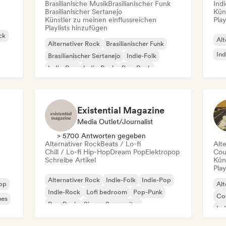
Brasilianische Musik
Brasilianischer Funk
Ind
Brasilianischer Sertanejo
Kün
Künstler zu meinen einflussreichen
Play
Playlists hinzufügen
ck
Alt
Alternativer Rock
Brasilianischer Funk
Ind
Brasilianischer Sertanejo
Indie-Folk
Indie-Pop
Indie-Rock
Pop-Rock
Rock & Roll / Klassischer Rock
Existential Magazine
Media Outlet/Journalist
> 5700 Antworten gegeben
Alternativer Rock
Beats / Lo-fi
Alt
Chill / Lo-fi Hip-Hop
Dream Pop
Elektropop
Cou
Schreibe Artikel
Kün
Play
Alternativer Rock
Indie-Folk
Indie-Pop
Pop
Alt
Indie-Rock
Lofi bedroom
Pop-Punk
Co
ues
Pop-Rock
Singer-Songwriter
Ind