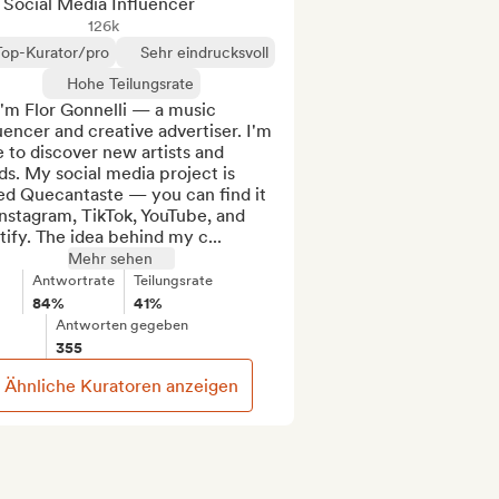
Social Media Influencer
126k
Top-Kurator/pro
Sehr eindrucksvoll
Hohe Teilungsrate
I'm Flor Gonnelli — a music 
uencer and creative advertiser. I'm 
 to discover new artists and 
s. My social media project is 
ed Quecantaste — you can find it 
nstagram, TikTok, YouTube, and 
ify. The idea behind my c...
Mehr sehen
Antwortrate
Teilungsrate
84%
41%
Antworten gegeben
355
Ähnliche Kuratoren anzeigen