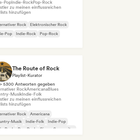
ie-Pop
Indie-Rock
Pop-Rock
stler zu meinen einflussreichen
lists hinzufügen
ernativer Rock
Elektronischer Rock
ie-Pop
Indie-Rock
Pop-Rock
The Route of Rock
Playlist-Kurator
> 5300 Antworten gegeben
ernativer Rock
Americana
Blues
ntry-Musik
Indie-Folk
stler zu meinen einflussreichen
lists hinzufügen
ernativer Rock
Americana
untry-Musik
Indie-Folk
Indie-Pop
ie-Rock
Pop-Rock
Singer-Songwriter