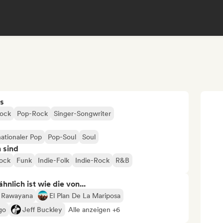
s
Rock
Pop-Rock
Singer-Songwriter
nationaler Pop
Pop-Soul
Soul
n sind
Rock
Funk
Indie-Folk
Indie-Rock
R&B
nlich ist wie die von...
Rawayana
El Plan De La Mariposa
go
Jeff Buckley
Alle anzeigen +6