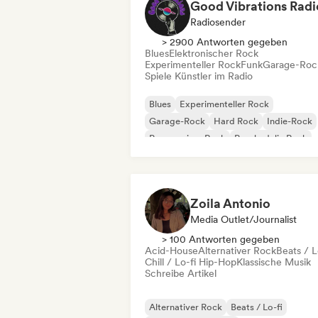
Good Vibrations Radi
Radiosender
> 2900 Antworten gegeben
Blues
Elektronischer Rock
Experimenteller Rock
Funk
Garage-Roc
Spiele Künstler im Radio
Blues
Experimenteller Rock
Garage-Rock
Hard Rock
Indie-Rock
Progressiver Rock
Psychedelic Rock
Rock & Roll / Klassischer Rock
Zoila Antonio
Media Outlet/Journalist
> 100 Antworten gegeben
Acid-House
Alternativer Rock
Beats / L
Chill / Lo-fi Hip-Hop
Klassische Musik
Schreibe Artikel
Alternativer Rock
Beats / Lo-fi