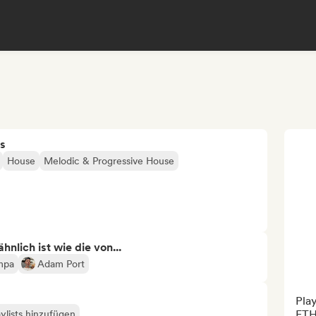
s
House
Melodic & Progressive House
nlich ist wie die von...
mpa
Adam Port
Pla
ETH
ylists hinzufügen