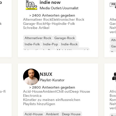
o
indie now
Media Outlet/Journalist
> 2400 Antworten gegeben
Alternativer Rock
Elektronischer Rock
Alt
k
Garage-Rock
Hip-Hop
Indie-Folk
Gar
Schreibe Artikel
Neh
ver
Alternativer Rock
Garage-Rock
Alt
Indie-Folk
Indie-Pop
Indie-Rock
Ga
Internationaler Rap
Metal / Heavy metal
Re
Pop-Rock
N3UX
Playlist-Kurator
> 2800 Antworten gegeben
o-fi
Acid-House
Ambient
Chill out
Deep House
Afr
Electronica
Bos
Künstler zu meinen einflussreichen
Kom
Playlists hinzufügen
Neh
ver
Acid-House
Ambient
Deep House