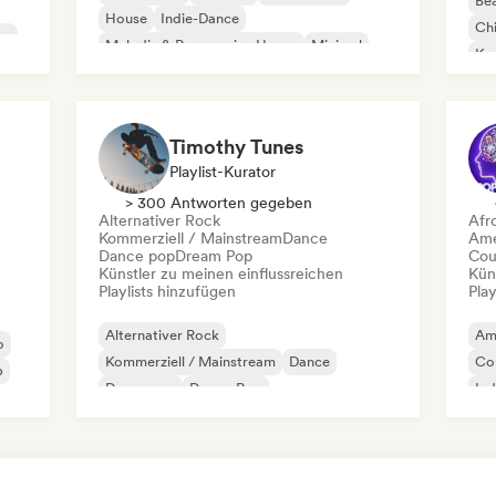
Bea
House
Indie-Dance
Chi
co
Melodic & Progressive House
Minimal
Kom
Organischer House / Downtempo
Da
Timothy Tunes
Playlist-Kurator
> 300 Antworten gegeben
Alternativer Rock
Afr
Kommerziell / Mainstream
Dance
Ame
Dance pop
Dream Pop
Cou
Künstler zu meinen einflussreichen
Kün
Playlists hinzufügen
Play
Alternativer Rock
Am
o
Kommerziell / Mainstream
Dance
Co
p
Dance pop
Dream Pop
Ind
Elektronischer Rock
Future House
Garage-Rock