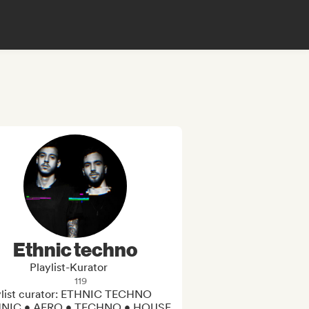
Ethnic techno
Playlist-Kurator
119
ylist curator: ETHNIC TECHNO 

NIC • AFRO • TECHNO • HOUSE
