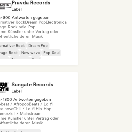
Pravda Records
Label
> 800 Antworten gegeben
ernativer Rock
Dream Pop
Electronica
age-Rock
Indie-Pop
me Künstler unter Vertrag oder
öffentliche deren Musik
ernativer Rock
Dream Pop
rage-Rock
New wave
Pop-Soul
ggae
Shoegaze
Soul
Sungate Records
Label
> 1300 Antworten gegeben
obeat / Afropop
Beats / Lo-fi
sa nova
Chill / Lo-fi Hip-Hop
merziell / Mainstream
me Künstler unter Vertrag oder
öffentliche deren Musik