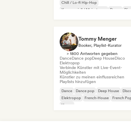
Chill / Lo-fi Hip-Hop
Kommerziell / Mainstream
Dance
Dis
Dream Pop
House
Tommy Menger
Booker, Playlist-Kurator
> 1800 Antworten gegeben
Dance
Dance pop
Deep House
Disco
Elektropop
Verbinde Künstler mit Live-Event-
Möglichkeiten
Künstler zu meinen einflussreichen
Playlists hinzufügen
Dance
Dance pop
Deep House
Disc
Elektropop
French-House
French Po
House