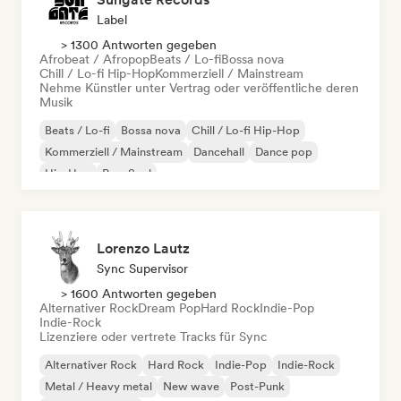
Label
> 1300 Antworten gegeben
Afrobeat / Afropop
Beats / Lo-fi
Bossa nova
Chill / Lo-fi Hip-Hop
Kommerziell / Mainstream
Nehme Künstler unter Vertrag oder veröffentliche deren
Musik
Beats / Lo-fi
Bossa nova
Chill / Lo-fi Hip-Hop
Kommerziell / Mainstream
Dancehall
Dance pop
Hip-Hop
Pop-Soul
Lorenzo Lautz
Sync Supervisor
> 1600 Antworten gegeben
Alternativer Rock
Dream Pop
Hard Rock
Indie-Pop
Indie-Rock
Lizenziere oder vertrete Tracks für Sync
Alternativer Rock
Hard Rock
Indie-Pop
Indie-Rock
Metal / Heavy metal
New wave
Post-Punk