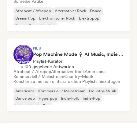
Schreibe Artikel
Afrobeat / Afropop
Alternativer Rock
Dance
Dream Pop
Elektronischer Rock
Elektropop
French Pop
Hip-Hop
NEU
Pop Machine Mode 🤖 AI Music, Indie Pop & Dream Pop
Playlist-Kurator
< 100 gegebene Antworten
Afrobeat / Afropop
Alternativer Rock
Americana
Kommerziell / Mainstream
Country-Musik
Künstler zu meinen einflussreichen Playlists hinzufügen
Americana
Kommerziell / Mainstream
Country-Musik
Dance pop
Hyperpop
Indie-Folk
Indie-Pop
Internationaler Pop