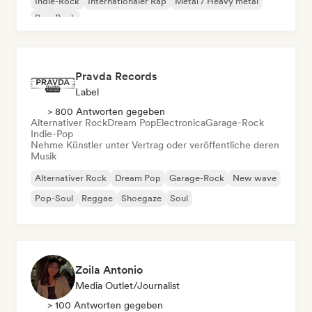
Indie-Rock
Internationaler Rap
Metal / Heavy metal
Pop-Rock
Pravda Records
Label
> 800 Antworten gegeben
Alternativer Rock
Dream Pop
Electronica
Garage-Rock
Indie-Pop
Nehme Künstler unter Vertrag oder veröffentliche deren
Musik
Alternativer Rock
Dream Pop
Garage-Rock
New wave
Pop-Soul
Reggae
Shoegaze
Soul
Zoila Antonio
Media Outlet/Journalist
> 100 Antworten gegeben