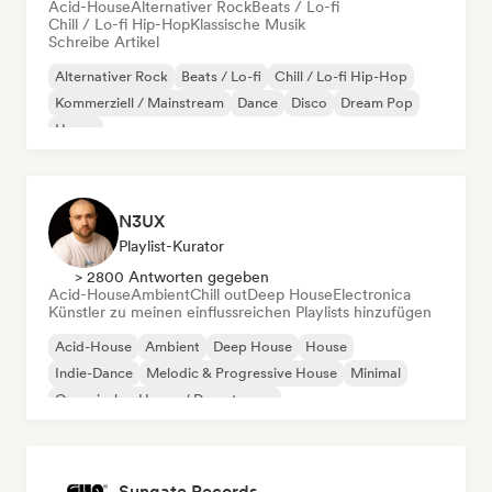
Acid-House
Alternativer Rock
Beats / Lo-fi
Chill / Lo-fi Hip-Hop
Klassische Musik
Schreibe Artikel
Alternativer Rock
Beats / Lo-fi
Chill / Lo-fi Hip-Hop
Kommerziell / Mainstream
Dance
Disco
Dream Pop
House
N3UX
Playlist-Kurator
> 2800 Antworten gegeben
Acid-House
Ambient
Chill out
Deep House
Electronica
Künstler zu meinen einflussreichen Playlists hinzufügen
Acid-House
Ambient
Deep House
House
Indie-Dance
Melodic & Progressive House
Minimal
Organischer House / Downtempo
Sungate Records