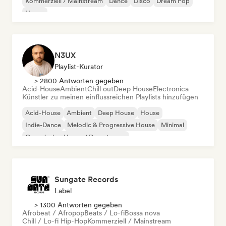
Kommerziell / Mainstream
Dance
Disco
Dream Pop
House
N3UX
Playlist-Kurator
> 2800 Antworten gegeben
Acid-House
Ambient
Chill out
Deep House
Electronica
Künstler zu meinen einflussreichen Playlists hinzufügen
Acid-House
Ambient
Deep House
House
Indie-Dance
Melodic & Progressive House
Minimal
Organischer House / Downtempo
Sungate Records
Label
> 1300 Antworten gegeben
Afrobeat / Afropop
Beats / Lo-fi
Bossa nova
Chill / Lo-fi Hip-Hop
Kommerziell / Mainstream