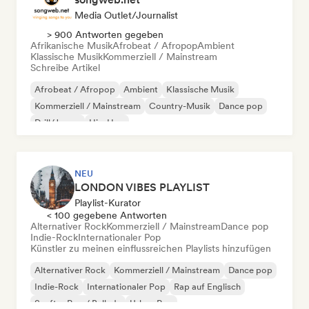
Media Outlet/Journalist
> 900 Antworten gegeben
Afrikanische Musik
Afrobeat / Afropop
Ambient
Klassische Musik
Kommerziell / Mainstream
Schreibe Artikel
Afrobeat / Afropop
Ambient
Klassische Musik
Kommerziell / Mainstream
Country-Musik
Dance pop
Drill/Jersey
Hip-Hop
NEU
LONDON VIBES PLAYLIST
Playlist-Kurator
< 100 gegebene Antworten
Alternativer Rock
Kommerziell / Mainstream
Dance pop
Indie-Rock
Internationaler Pop
Künstler zu meinen einflussreichen Playlists hinzufügen
Alternativer Rock
Kommerziell / Mainstream
Dance pop
Indie-Rock
Internationaler Pop
Rap auf Englisch
Sanfter Pop / Ballade
Urban Pop