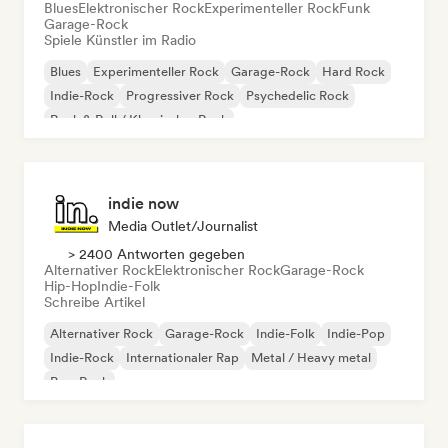
Blues
Elektronischer Rock
Experimenteller Rock
Funk
Garage-Rock
Spiele Künstler im Radio
Blues
Experimenteller Rock
Garage-Rock
Hard Rock
Indie-Rock
Progressiver Rock
Psychedelic Rock
Rock & Roll / Klassischer Rock
indie now
Media Outlet/Journalist
> 2400 Antworten gegeben
Alternativer Rock
Elektronischer Rock
Garage-Rock
Hip-Hop
Indie-Folk
Schreibe Artikel
Alternativer Rock
Garage-Rock
Indie-Folk
Indie-Pop
Indie-Rock
Internationaler Rap
Metal / Heavy metal
Pop-Rock