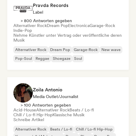
Pravda Records
Label
> 800 Antworten gegeben
Alternativer Rock
Dream Pop
Electronica
Garage-Rock
Indie-Pop
Nehme Künstler unter Vertrag oder veröffentliche deren
Musik
Alternativer Rock
Dream Pop
Garage-Rock
New wave
Pop-Soul
Reggae
Shoegaze
Soul
Zoila Antonio
Media Outlet/Journalist
> 100 Antworten gegeben
Acid-House
Alternativer Rock
Beats / Lo-fi
Chill / Lo-fi Hip-Hop
Klassische Musik
Schreibe Artikel
Alternativer Rock
Beats / Lo-fi
Chill / Lo-fi Hip-Hop