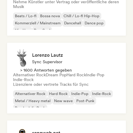
Nehme Künstler unter Vertrag oder veröffentliche deren
Musik
Beats / Lo-fi
Bossa nova
Chill / Lo-fi Hip-Hop
Kommerziell / Mainstream
Dancehall
Dance pop
Hip-Hop
Pop-Soul
Lorenzo Lautz
Sync Supervisor
> 1600 Antworten gegeben
Alternativer Rock
Dream Pop
Hard Rock
Indie-Pop
Indie-Rock
Lizenziere oder vertrete Tracks für Sync
Alternativer Rock
Hard Rock
Indie-Pop
Indie-Rock
Metal / Heavy metal
New wave
Post-Punk
Psychedelic Rock
songweb.net