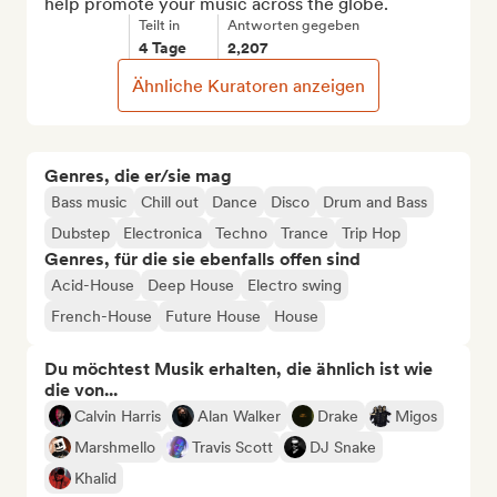
help promote your music across the globe.
Teilt in
Antworten gegeben
4 Tage
2,207
Ähnliche Kuratoren anzeigen
Genres, die er/sie mag
Bass music
Chill out
Dance
Disco
Drum and Bass
Dubstep
Electronica
Techno
Trance
Trip Hop
Genres, für die sie ebenfalls offen sind
Acid-House
Deep House
Electro swing
French-House
Future House
House
Du möchtest Musik erhalten, die ähnlich ist wie
die von...
Calvin Harris
Alan Walker
Drake
Migos
Marshmello
Travis Scott
DJ Snake
Khalid