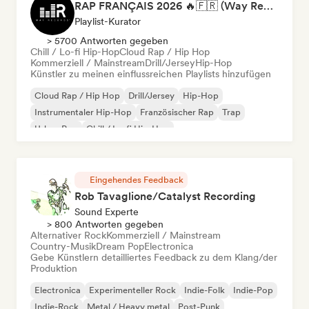
RAP FRANÇAIS 2026 🔥🇫🇷 (Way Records)
Playlist-Kurator
> 5700 Antworten gegeben
Chill / Lo-fi Hip-Hop
Cloud Rap / Hip Hop
Kommerziell / Mainstream
Drill/Jersey
Hip-Hop
Künstler zu meinen einflussreichen Playlists hinzufügen
Cloud Rap / Hip Hop
Drill/Jersey
Hip-Hop
Instrumentaler Hip-Hop
Französischer Rap
Trap
Urban Pop
Chill / Lo-fi Hip-Hop
Eingehendes Feedback
Rob Tavaglione/Catalyst Recording
Sound Experte
> 800 Antworten gegeben
Alternativer Rock
Kommerziell / Mainstream
Country-Musik
Dream Pop
Electronica
Gebe Künstlern detailliertes Feedback zu dem Klang/der
Produktion
Electronica
Experimenteller Rock
Indie-Folk
Indie-Pop
Indie-Rock
Metal / Heavy metal
Post-Punk