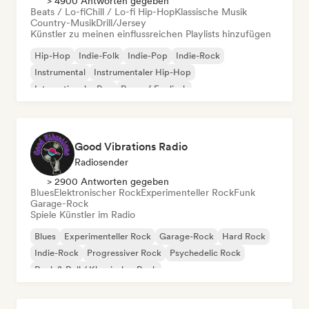
> 4900 Antworten gegeben
Beats / Lo-fi
Chill / Lo-fi Hip-Hop
Klassische Musik
Country-Musik
Drill/Jersey
Künstler zu meinen einflussreichen Playlists hinzufügen
Hip-Hop
Indie-Folk
Indie-Pop
Indie-Rock
Instrumental
Instrumentaler Hip-Hop
Internationaler Rap
Rap auf Englisch
Good Vibrations Radio
Radiosender
> 2900 Antworten gegeben
Blues
Elektronischer Rock
Experimenteller Rock
Funk
Garage-Rock
Spiele Künstler im Radio
Blues
Experimenteller Rock
Garage-Rock
Hard Rock
Indie-Rock
Progressiver Rock
Psychedelic Rock
Rock & Roll / Klassischer Rock