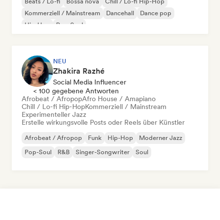
Beats / Lo-fi
Bossa nova
Chill / Lo-fi Hip-Hop
Kommerziell / Mainstream
Dancehall
Dance pop
Hip-Hop
Pop-Soul
NEU
Zhakira Razhé
Social Media Influencer
< 100 gegebene Antworten
Afrobeat / Afropop
Afro House / Amapiano
Chill / Lo-fi Hip-Hop
Kommerziell / Mainstream
Experimenteller Jazz
Erstelle wirkungsvolle Posts oder Reels über Künstler
Afrobeat / Afropop
Funk
Hip-Hop
Moderner Jazz
Pop-Soul
R&B
Singer-Songwriter
Soul