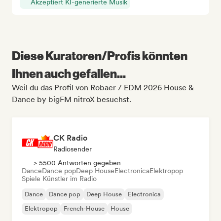
Akzeptiert KI-generierte Musik
Diese Kuratoren/Profis könnten
Ihnen auch gefallen...
Weil du das Profil von Robaer / EDM 2026 House &
Dance by bigFM nitroX besuchst.
CK Radio
Radiosender
> 5500 Antworten gegeben
Dance
Dance pop
Deep House
Electronica
Elektropop
Spiele Künstler im Radio
Dance
Dance pop
Deep House
Electronica
Elektropop
French-House
House