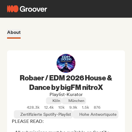
About
Robaer / EDM 2026 House &
Dance by bigFM nitroX
Playlist-Kurator
Köln
München
428.3k
12.4k
10k
9.9k
1.5k
876
Zertifizierte Spotify-Playlist
Hohe Antwortquote
PLEASE READ: 
