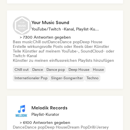
Your Music Sound
YouTube/Twitch -Kanal, Playlist-Kurator, Social Media Influencer
> 7300 Antworten gegeben
Bass music
Chill out
Dance
Dance pop
Deep House
Erstelle wirkungsvolle Posts oder Reels über Künstler
Teile Künstler auf meinem YouTube-, SoundCloud- oder
Twitch-Kanal
Künstler zu meinen einflussreichen Playlists hinzufügen
Chill out
Dance
Dance pop
Deep House
House
Internationaler Pop
Singer-Songwriter
Techno
Melodik Records
Playlist-Kurator
> 6100 Antworten gegeben
Dance
Dance pop
Deep House
Dream Pop
Drill/Jersey