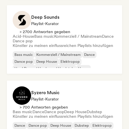
Deep Sounds
Playlist-Kurator
> 2700 Antworten gegeben
Acid-House
Bass music
Kommerziell / Mainstream
Dance
Dance pop
Künstler zu meinen einflussreichen Playlists hinzufügen
Bass music
Kommerziell / Mainstream
Dance
Dance pop
Deep House
Elektropop
Hard Dance / Hardcore / Hardstyle
House
Syzero Music
Playlist-Kurator
> 700 Antworten gegeben
Bass music
Dance
Dance pop
Deep House
Dubstep
Künstler zu meinen einflussreichen Playlists hinzufügen
Dance
Dance pop
Deep House
Dubstep
Elektropop