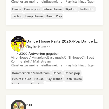
Künstler zu meinen einflussreichen Playlists hinzufügen
Dance
Dance pop
Future House
Hip-Hop
Indie-Pop
Techno
Deep House
Dream Pop
Dance House Party 2026⚡️Pop Dance | EDM | Pop EDM | Dance | Electro House | Tech House | Eurodance
Playlist-Kurator
> 2300 Antworten gegeben
Afro House / Amapiano
Bass music
Chill House
Chill out
Kommerziell / Mainstream
Künstler zu meinen einflussreichen Playlists hinzufügen
Kommerziell / Mainstream
Dance
Dance pop
Future House
House
Psy-Trance
Tech House
UK Garage / Bassline
KN