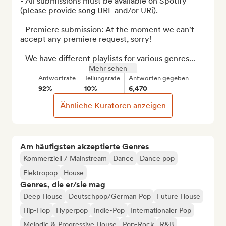
- All submissions must be available on Spotify 
(please provide song URL and/or URi). 

- Premiere submission: At the moment we can't 
accept any premiere request, sorry! 

- We have different playlists for various genres...
Mehr sehen
Antwortrate
Teilungsrate
Antworten gegeben
92%
10%
6,470
Ähnliche Kuratoren anzeigen
Am häufigsten akzeptierte Genres
Kommerziell / Mainstream
Dance
Dance pop
Elektropop
House
Genres, die er/sie mag
Deep House
Deutschpop/German Pop
Future House
Hip-Hop
Hyperpop
Indie-Pop
Internationaler Pop
Melodic & Progressive House
Pop-Rock
R&B