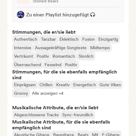
Stoned Bears
Zu einer Playlist hinzugefügt
Stimmungen, die er/sie liebt
Authentisch
Tanzbar
Eklektisch
Fusion
Einzigartig
Intensive
Aussagekräftige Songtexte
Midtempo
Verträumt
Positiv
Romantisch
Sinnlich
Überraschend
Fesselnd
Positiv
Stimmungen, für die sie ebenfalls empfänglich
sind
Einprägsam
Chillen
Kreativ
Energetisch
Gute Vibes
Groovy
Alle anzeigen +4
Musikalische Attribute, die er/sie liebt
Abgeschlossene Tracks
Sync-freundlich
Musikalische Attribute, für die sie ebenfalls
empfänglich sind
Akustische Gitarre
Bassgitarre
Beats
Mit
E-Gitarre