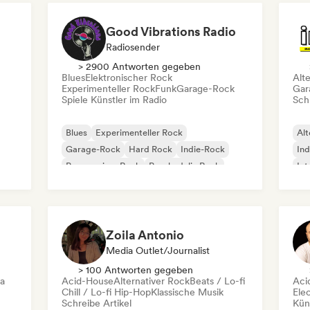
Good Vibrations Radio
Radiosender
> 2900 Antworten gegeben
Blues
Elektronischer Rock
Alt
Experimenteller Rock
Funk
Garage-Rock
Gar
Spiele Künstler im Radio
Schr
Blues
Experimenteller Rock
Alt
Garage-Rock
Hard Rock
Indie-Rock
Ind
Progressiver Rock
Psychedelic Rock
Int
Rock & Roll / Klassischer Rock
Po
Zoila Antonio
Media Outlet/Journalist
> 100 Antworten gegeben
ca
Acid-House
Alternativer Rock
Beats / Lo-fi
Aci
Chill / Lo-fi Hip-Hop
Klassische Musik
Ele
Schreibe Artikel
Kün