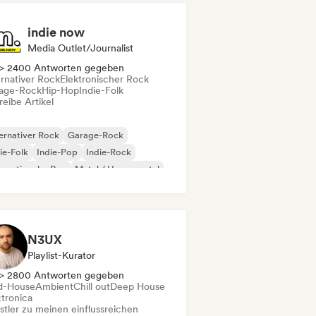
indie now
Media Outlet/Journalist
> 2400 Antworten gegeben
ernativer Rock
Elektronischer Rock
age-Rock
Hip-Hop
Indie-Folk
eibe Artikel
ernativer Rock
Garage-Rock
ie-Folk
Indie-Pop
Indie-Rock
ernationaler Rap
Metal / Heavy metal
p-Rock
N3UX
Playlist-Kurator
> 2800 Antworten gegeben
d-House
Ambient
Chill out
Deep House
ctronica
stler zu meinen einflussreichen