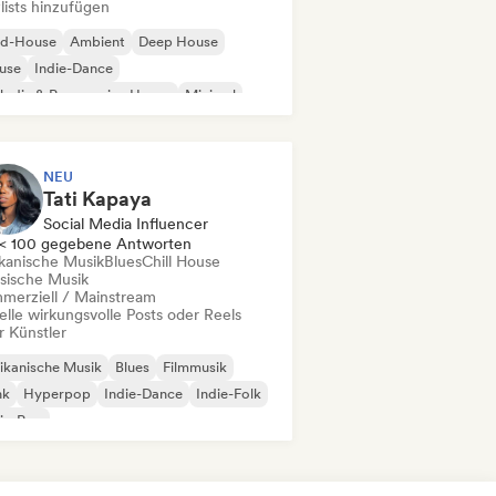
lists hinzufügen
id-House
Ambient
Deep House
use
Indie-Dance
odic & Progressive House
Minimal
ganischer House / Downtempo
NEU
Tati Kapaya
Social Media Influencer
< 100 gegebene Antworten
ikanische Musik
Blues
Chill House
ssische Musik
merziell / Mainstream
elle wirkungsvolle Posts oder Reels
r Künstler
ikanische Musik
Blues
Filmmusik
nk
Hyperpop
Indie-Dance
Indie-Folk
ie-Pop