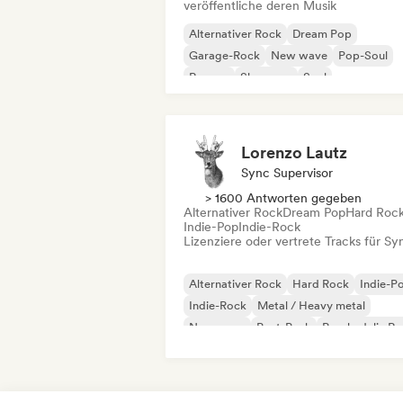
veröffentliche deren Musik
Alternativer Rock
Dream Pop
Garage-Rock
New wave
Pop-Soul
Reggae
Shoegaze
Soul
Lorenzo Lautz
Sync Supervisor
> 1600 Antworten gegeben
Alternativer Rock
Dream Pop
Hard Roc
Indie-Pop
Indie-Rock
Lizenziere oder vertrete Tracks für Sy
Alternativer Rock
Hard Rock
Indie-P
Indie-Rock
Metal / Heavy metal
New wave
Post-Punk
Psychedelic R