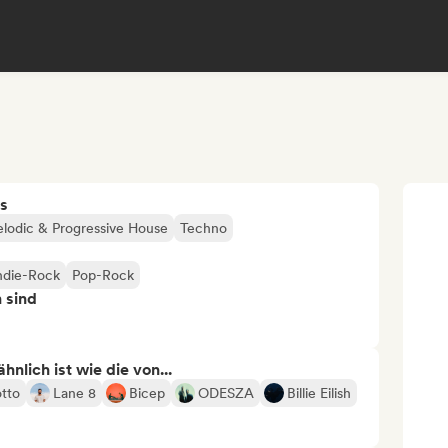
s
lodic & Progressive House
Techno
ndie-Rock
Pop-Rock
n sind
nlich ist wie die von...
otto
Lane 8
Bicep
ODESZA
Billie Eilish