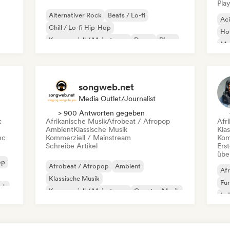
Play
Alternativer Rock
Beats / Lo-fi
Ac
Chill / Lo-fi Hip-Hop
Ho
Kommerziell / Mainstream
Dance
Disco
Mel
Dream Pop
House
Or
songweb.net
Media Outlet/Journalist
> 900 Antworten gegeben
k
Afrikanische Musik
Afrobeat / Afropop
Afr
Ambient
Klassische Musik
Kla
nc
Kommerziell / Mainstream
Kom
Schreibe Artikel
Erst
übe
op
Afrobeat / Afropop
Ambient
Afr
Klassische Musik
Fu
ock
Kommerziell / Mainstream
Country-Musik
Ind
Dance pop
Drill/Jersey
Hip-Hop