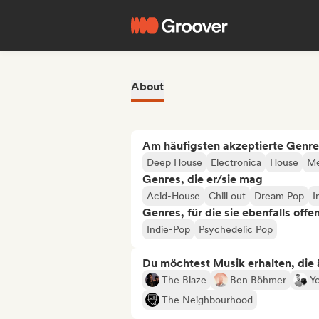
About
Am häufigsten akzeptierte Genre
Deep House
Electronica
House
Me
Genres, die er/sie mag
Acid-House
Chill out
Dream Pop
I
Genres, für die sie ebenfalls offe
Indie-Pop
Psychedelic Pop
Du möchtest Musik erhalten, die äh
The Blaze
Ben Böhmer
Y
The Neighbourhood