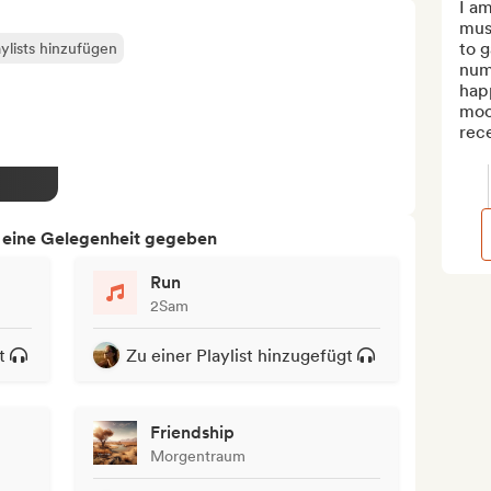
I am
musi
to g
ylists hinzufügen
numb
happ
mood
rece
h eine Gelegenheit gegeben
Run
2Sam
t
Zu einer Playlist hinzugefügt
Friendship
Morgentraum