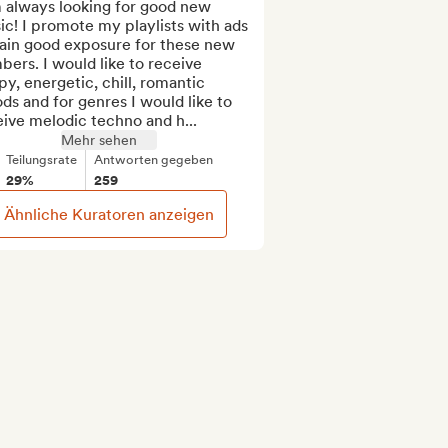
 always looking for good new 
c! I promote my playlists with ads 
ain good exposure for these new 
ers. I would like to receive 
y, energetic, chill, romantic 
s and for genres I would like to 
ive melodic techno and h...
Mehr sehen
Teilungsrate
Antworten gegeben
29%
259
Ähnliche Kuratoren anzeigen