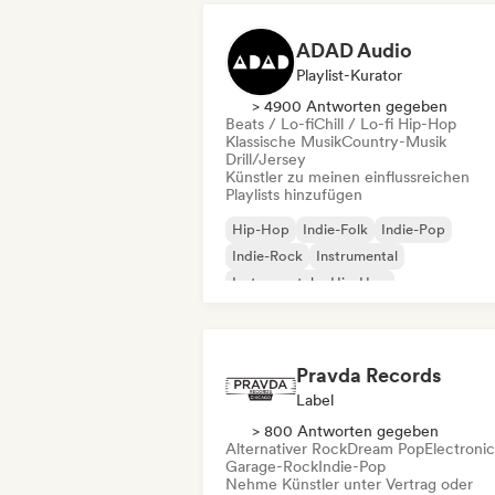
ADAD Audio
Playlist-Kurator
> 4900 Antworten gegeben
Beats / Lo-fi
Chill / Lo-fi Hip-Hop
Klassische Musik
Country-Musik
Drill/Jersey
Künstler zu meinen einflussreichen
Playlists hinzufügen
Hip-Hop
Indie-Folk
Indie-Pop
Indie-Rock
Instrumental
Instrumentaler Hip-Hop
Internationaler Rap
Rap auf Englisch
Pravda Records
Label
> 800 Antworten gegeben
Alternativer Rock
Dream Pop
Electroni
Garage-Rock
Indie-Pop
Nehme Künstler unter Vertrag oder