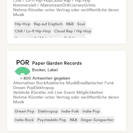
Chill / Lo-fi Hip-Hop
Cloud Rap / Hip Hop
Kommerziell / Mainstream
Drill/Jersey
Grime
Nehme Künstler unter Vertrag oder veröffentliche deren
Musik
Hip-Hop
Rap auf Englisch
R&B
Soul
Chill / Lo-fi Hip-Hop
Cloud Rap / Hip Hop
Kommerziell / Mainstream
Drill/Jersey
Paper Garden Records
Booker, Label
> 800 Antworten gegeben
Alternativer Rock
Asiatische Musik
Brasilianischer Funk
Dream Pop
Elektropop
Verbinde Künstler mit Live-Event-Möglichkeiten
Nehme Künstler unter Vertrag oder veröffentliche deren
Musik
Dream Pop
Elektropop
Indie-Folk
Indie-Pop
Indie-Rock
Psychedelic Pop
R&B
Singer-Songwriter