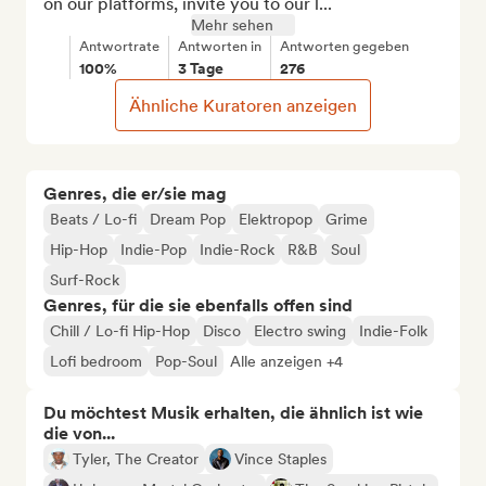
on our platforms, invite you to our l...
Mehr sehen
Antwortrate
Antworten in
Antworten gegeben
100%
3 Tage
276
Ähnliche Kuratoren anzeigen
Genres, die er/sie mag
Beats / Lo-fi
Dream Pop
Elektropop
Grime
Hip-Hop
Indie-Pop
Indie-Rock
R&B
Soul
Surf-Rock
Genres, für die sie ebenfalls offen sind
Chill / Lo-fi Hip-Hop
Disco
Electro swing
Indie-Folk
Lofi bedroom
Pop-Soul
Alle anzeigen +4
Du möchtest Musik erhalten, die ähnlich ist wie
die von...
Tyler, The Creator
Vince Staples