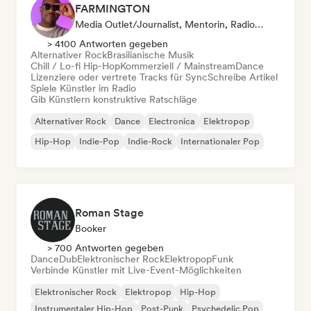
FARMINGTON
Media Outlet/Journalist, Mentorin, Radiosender, Sync Supervisor
> 4100 Antworten gegeben
Alternativer Rock
Brasilianische Musik
Chill / Lo-fi Hip-Hop
Kommerziell / Mainstream
Dance
Lizenziere oder vertrete Tracks für Sync
Schreibe Artikel
Spiele Künstler im Radio
Gib Künstlern konstruktive Ratschläge
Alternativer Rock
Dance
Electronica
Elektropop
Hip-Hop
Indie-Pop
Indie-Rock
Internationaler Pop
Roman Stage
Booker
> 700 Antworten gegeben
Dance
Dub
Elektronischer Rock
Elektropop
Funk
Verbinde Künstler mit Live-Event-Möglichkeiten
Elektronischer Rock
Elektropop
Hip-Hop
Instrumentaler Hip-Hop
Post-Punk
Psychedelic Pop