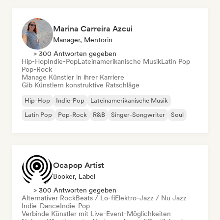
Marina Carreira Azcui
Manager, Mentorin
> 300 Antworten gegeben
Hip-Hop
Indie-Pop
Lateinamerikanische Musik
Latin Pop
Pop-Rock
Manage Künstler in ihrer Karriere
Gib Künstlern konstruktive Ratschläge
Hip-Hop
Indie-Pop
Lateinamerikanische Musik
Latin Pop
Pop-Rock
R&B
Singer-Songwriter
Soul
Ocapop Artist
Booker, Label
> 300 Antworten gegeben
Alternativer Rock
Beats / Lo-fi
Elektro-Jazz / Nu Jazz
Indie-Dance
Indie-Pop
Verbinde Künstler mit Live-Event-Möglichkeiten