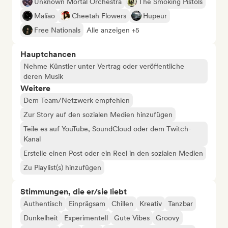
Unknown Mortal Orchestra
The Smoking Pistols
Malïao
Cheetah Flowers
Hupeur
Free Nationals
Alle anzeigen +5
Hauptchancen
Nehme Künstler unter Vertrag oder veröffentliche
deren Musik
Weitere
Dem Team/Netzwerk empfehlen
Zur Story auf den sozialen Medien hinzufügen
Teile es auf YouTube, SoundCloud oder dem Twitch-
Kanal
Erstelle einen Post oder ein Reel in den sozialen Medien
Zu Playlist(s) hinzufügen
Stimmungen, die er/sie liebt
Authentisch
Einprägsam
Chillen
Kreativ
Tanzbar
Dunkelheit
Experimentell
Gute Vibes
Groovy