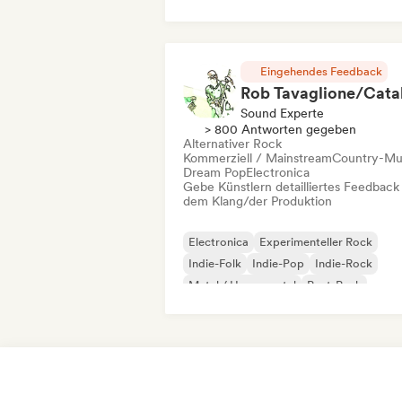
Eingehendes Feedback
Sound Experte
> 800 Antworten gegeben
Alternativer Rock
Kommerziell / Mainstream
Country-Mu
Dream Pop
Electronica
Gebe Künstlern detailliertes Feedback
dem Klang/der Produktion
Electronica
Experimenteller Rock
Indie-Folk
Indie-Pop
Indie-Rock
Metal / Heavy metal
Post-Punk
Rock & Roll / Klassischer Rock