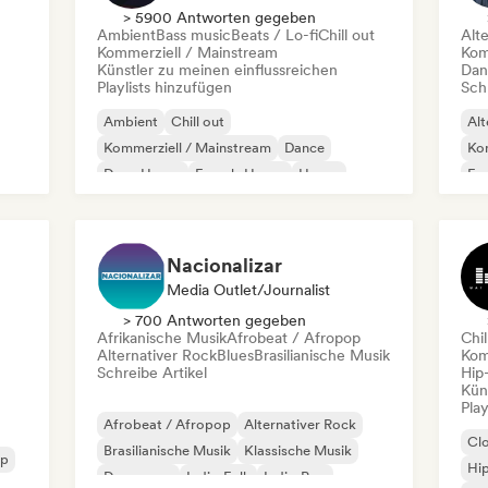
> 5900 Antworten gegeben
Ambient
Bass music
Beats / Lo-fi
Chill out
Alt
Kommerziell / Mainstream
Kom
Künstler zu meinen einflussreichen
Dan
Playlists hinzufügen
Schr
Ambient
Chill out
Alt
Kommerziell / Mainstream
Dance
Kom
Deep House
French-House
House
Exp
Instrumental
Ind
Nacionalizar
Media Outlet/Journalist
> 700 Antworten gegeben
Afrikanische Musik
Afrobeat / Afropop
Chil
Alternativer Rock
Blues
Brasilianische Musik
Kom
Schreibe Artikel
Hip
Kün
Play
Afrobeat / Afropop
Alternativer Rock
Cl
Brasilianische Musik
Klassische Musik
op
Hi
Dance pop
Indie-Folk
Indie-Pop