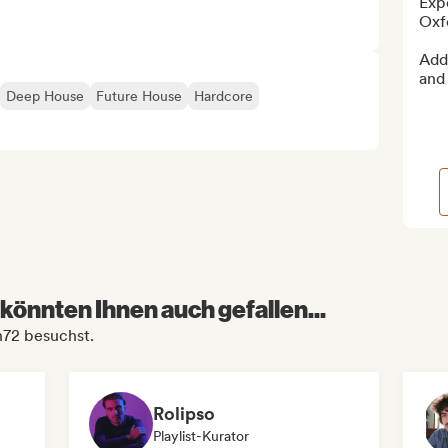
Expe
Oxfo
Add 
and 
Deep House
Future House
Hardcore
könnten Ihnen auch gefallen...
n72 besuchst.
Rolipso
Playlist-Kurator