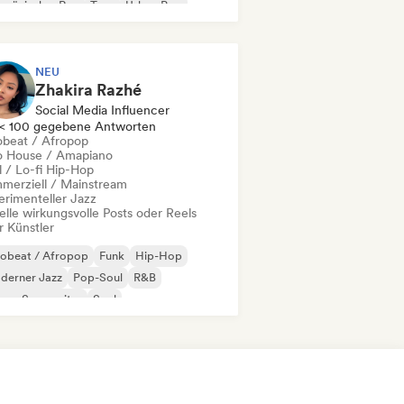
nzösischer Rap
Trap
Urban Pop
ll / Lo-fi Hip-Hop
NEU
Zhakira Razhé
Social Media Influencer
< 100 gegebene Antworten
obeat / Afropop
o House / Amapiano
l / Lo-fi Hip-Hop
merziell / Mainstream
erimenteller Jazz
elle wirkungsvolle Posts oder Reels
r Künstler
robeat / Afropop
Funk
Hip-Hop
derner Jazz
Pop-Soul
R&B
nger-Songwriter
Soul