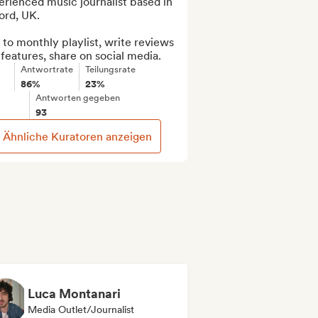
rienced music journalist based in 
rd, UK.

to monthly playlist, write reviews 
features, share on social media.
Antwortrate
Teilungsrate
86%
23%
Antworten gegeben
93
Ähnliche Kuratoren anzeigen
Luca Montanari
Media Outlet/Journalist