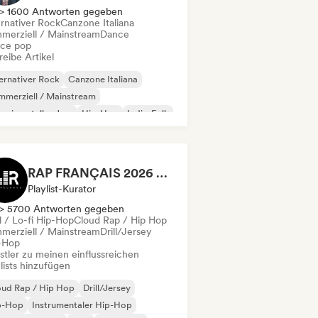
> 1600 Antworten gegeben
ernativer Rock
Canzone Italiana
merziell / Mainstream
Dance
ce pop
eibe Artikel
ernativer Rock
Canzone Italiana
merziell / Mainstream
erimenteller Jazz
Hip-Hop
Indie-Folk
ie-Pop
Instrumental
RAP FRANÇAIS 2026 🔥🇫🇷 (Way Records)
Playlist-Kurator
> 5700 Antworten gegeben
l / Lo-fi Hip-Hop
Cloud Rap / Hip Hop
merziell / Mainstream
Drill/Jersey
-Hop
stler zu meinen einflussreichen
lists hinzufügen
oud Rap / Hip Hop
Drill/Jersey
p-Hop
Instrumentaler Hip-Hop