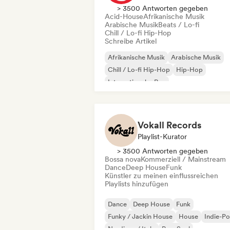
> 3500 Antworten gegeben
Acid-House
Afrikanische Musik
Arabische Musik
Beats / Lo-fi
Chill / Lo-fi Hip-Hop
Schreibe Artikel
Afrikanische Musik
Arabische Musik
Chill / Lo-fi Hip-Hop
Hip-Hop
Internationaler Rap
Lateinamerikanische Musik
Rap auf Englisch
Französischer Rap
Vokall Records
Playlist-Kurator
> 3500 Antworten gegeben
Bossa nova
Kommerziell / Mainstream
Dance
Deep House
Funk
Künstler zu meinen einflussreichen
Playlists hinzufügen
Dance
Deep House
Funk
Funky / Jackin House
House
Indie-P
Nu-disco / Italo
Pop-Soul