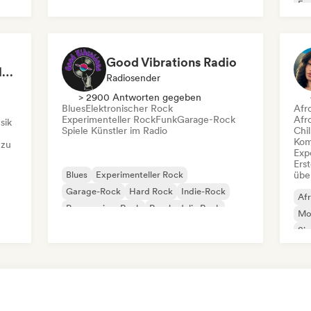
Fra
Melodic Metal
Chi
Good Vibrations Radio
Rob Tavaglione/Catalyst Recording
Radiosender
> 2900 Antworten gegeben
Blues
Elektronischer Rock
Afr
Experimenteller Rock
Funk
Garage-Rock
Afr
sik
Spiele Künstler im Radio
Chil
Kom
 zu
Exp
Erst
Blues
Experimenteller Rock
übe
Garage-Rock
Hard Rock
Indie-Rock
Af
Progressiver Rock
Psychedelic Rock
Mo
Rock & Roll / Klassischer Rock
Si