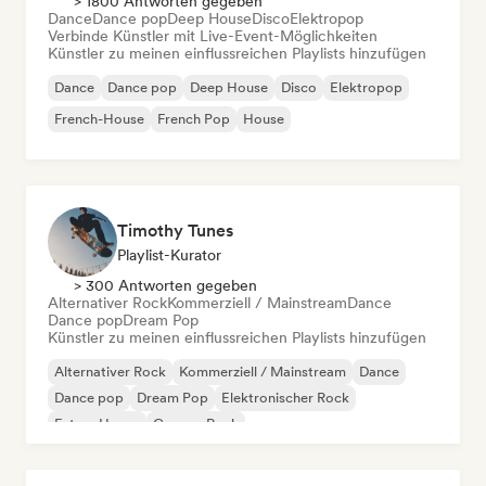
> 1800 Antworten gegeben
Dance
Dance pop
Deep House
Disco
Elektropop
Verbinde Künstler mit Live-Event-Möglichkeiten
Künstler zu meinen einflussreichen Playlists hinzufügen
Dance
Dance pop
Deep House
Disco
Elektropop
French-House
French Pop
House
Timothy Tunes
Playlist-Kurator
> 300 Antworten gegeben
Alternativer Rock
Kommerziell / Mainstream
Dance
Dance pop
Dream Pop
Künstler zu meinen einflussreichen Playlists hinzufügen
Alternativer Rock
Kommerziell / Mainstream
Dance
Dance pop
Dream Pop
Elektronischer Rock
Future House
Garage-Rock