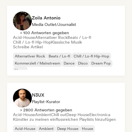
Zoila Antonio
Media Outlet/Journalist
> 100 Antworten gegeben
Acid-House
Alternativer Rock
Beats / Lo-fi
Chill / Lo-fi Hip-Hop
Klassische Musik
Schreibe Artikel
Alternativer Rock
Beats / Lo-fi
Chill / Lo-fi Hip-Hop
Kommerziell / Mainstream
Dance
Disco
Dream Pop
House
N3UX
Playlist-Kurator
> 2800 Antworten gegeben
Acid-House
Ambient
Chill out
Deep House
Electronica
Künstler zu meinen einflussreichen Playlists hinzufügen
Acid-House
Ambient
Deep House
House