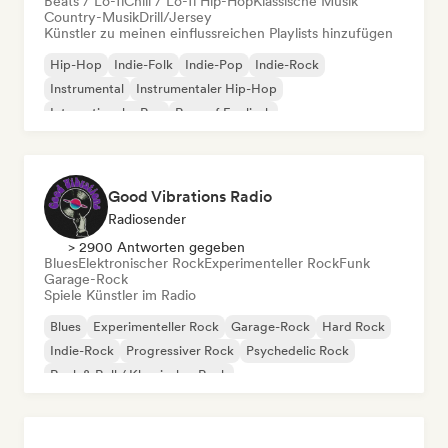
Beats / Lo-fi
Chill / Lo-fi Hip-Hop
Klassische Musik
Country-Musik
Drill/Jersey
Künstler zu meinen einflussreichen Playlists hinzufügen
Hip-Hop
Indie-Folk
Indie-Pop
Indie-Rock
Instrumental
Instrumentaler Hip-Hop
Internationaler Rap
Rap auf Englisch
Good Vibrations Radio
Radiosender
> 2900 Antworten gegeben
Blues
Elektronischer Rock
Experimenteller Rock
Funk
Garage-Rock
Spiele Künstler im Radio
Blues
Experimenteller Rock
Garage-Rock
Hard Rock
Indie-Rock
Progressiver Rock
Psychedelic Rock
Rock & Roll / Klassischer Rock