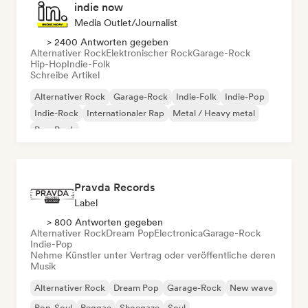
indie now
Media Outlet/Journalist
> 2400 Antworten gegeben
Alternativer Rock
Elektronischer Rock
Garage-Rock
Hip-Hop
Indie-Folk
Schreibe Artikel
Alternativer Rock
Garage-Rock
Indie-Folk
Indie-Pop
Indie-Rock
Internationaler Rap
Metal / Heavy metal
Pop-Rock
Pravda Records
Label
> 800 Antworten gegeben
Alternativer Rock
Dream Pop
Electronica
Garage-Rock
Indie-Pop
Nehme Künstler unter Vertrag oder veröffentliche deren
Musik
Alternativer Rock
Dream Pop
Garage-Rock
New wave
Pop-Soul
Reggae
Shoegaze
Soul