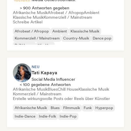
> 900 Antworten gegeben
Afrikanische Musik
Afrobeat / Afropop
Ambient
Klassische Musik
Kommerziell / Mainstream
Schreibe Artikel
Afrobeat / Afropop
Ambient
Klassische Musik
Kommerziell / Mainstream
Country-Musik
Dance pop
Drill/Jersey
Hip-Hop
NEU
Tati Kapaya
Social Media Influencer
< 100 gegebene Antworten
Afrikanische Musik
Blues
Chill House
Klassische Musik
Kommerziell / Mainstream
Erstelle wirkungsvolle Posts oder Reels über Künstler
Afrikanische Musik
Blues
Filmmusik
Funk
Hyperpop
Indie-Dance
Indie-Folk
Indie-Pop