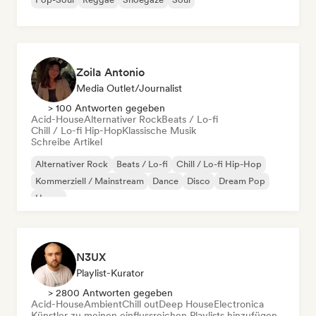
Zoila Antonio
Media Outlet/Journalist
> 100 Antworten gegeben
Acid-House
Alternativer Rock
Beats / Lo-fi
Chill / Lo-fi Hip-Hop
Klassische Musik
Schreibe Artikel
Alternativer Rock
Beats / Lo-fi
Chill / Lo-fi Hip-Hop
Kommerziell / Mainstream
Dance
Disco
Dream Pop
House
N3UX
Playlist-Kurator
> 2800 Antworten gegeben
Acid-House
Ambient
Chill out
Deep House
Electronica
Künstler zu meinen einflussreichen Playlists hinzufügen