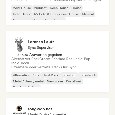
Acid-House
Ambient
Deep House
House
Indie-Dance
Melodic & Progressive House
Minimal
Organischer House / Downtempo
Lorenzo Lautz
Sync Supervisor
> 1600 Antworten gegeben
Alternativer Rock
Dream Pop
Hard Rock
Indie-Pop
Indie-Rock
Lizenziere oder vertrete Tracks für Sync
Alternativer Rock
Hard Rock
Indie-Pop
Indie-Rock
Metal / Heavy metal
New wave
Post-Punk
Psychedelic Rock
songweb.net
Media Outlet/Journalist