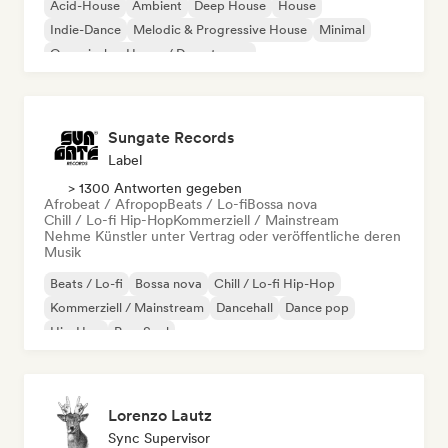
Acid-House
Ambient
Deep House
House
Indie-Dance
Melodic & Progressive House
Minimal
Organischer House / Downtempo
Sungate Records
Label
> 1300 Antworten gegeben
Afrobeat / Afropop
Beats / Lo-fi
Bossa nova
Chill / Lo-fi Hip-Hop
Kommerziell / Mainstream
Nehme Künstler unter Vertrag oder veröffentliche deren
Musik
Beats / Lo-fi
Bossa nova
Chill / Lo-fi Hip-Hop
Kommerziell / Mainstream
Dancehall
Dance pop
Hip-Hop
Pop-Soul
Lorenzo Lautz
Sync Supervisor