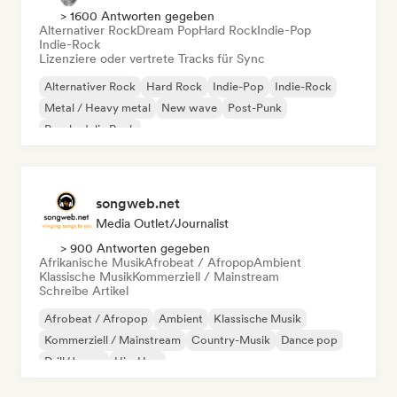
> 1600 Antworten gegeben
Alternativer Rock
Dream Pop
Hard Rock
Indie-Pop
Indie-Rock
Lizenziere oder vertrete Tracks für Sync
Alternativer Rock
Hard Rock
Indie-Pop
Indie-Rock
Metal / Heavy metal
New wave
Post-Punk
Psychedelic Rock
songweb.net
Media Outlet/Journalist
> 900 Antworten gegeben
Afrikanische Musik
Afrobeat / Afropop
Ambient
Klassische Musik
Kommerziell / Mainstream
Schreibe Artikel
Afrobeat / Afropop
Ambient
Klassische Musik
Kommerziell / Mainstream
Country-Musik
Dance pop
Drill/Jersey
Hip-Hop