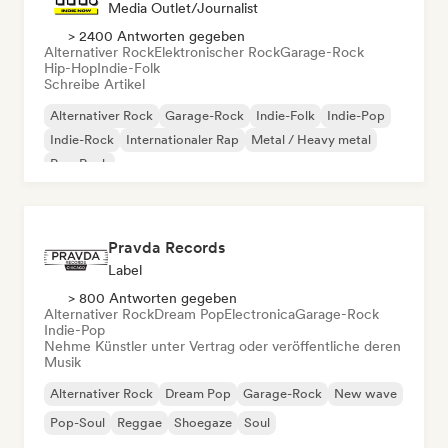
Media Outlet/Journalist
> 2400 Antworten gegeben
Alternativer Rock
Elektronischer Rock
Garage-Rock
Hip-Hop
Indie-Folk
Schreibe Artikel
Alternativer Rock
Garage-Rock
Indie-Folk
Indie-Pop
Indie-Rock
Internationaler Rap
Metal / Heavy metal
Pop-Rock
Pravda Records
Label
> 800 Antworten gegeben
Alternativer Rock
Dream Pop
Electronica
Garage-Rock
Indie-Pop
Nehme Künstler unter Vertrag oder veröffentliche deren
Musik
Alternativer Rock
Dream Pop
Garage-Rock
New wave
Pop-Soul
Reggae
Shoegaze
Soul