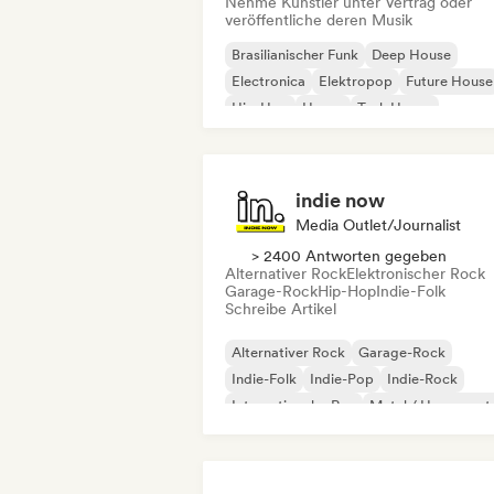
Nehme Künstler unter Vertrag oder
veröffentliche deren Musik
Brasilianischer Funk
Deep House
Electronica
Elektropop
Future House
Hip-Hop
House
Tech House
indie now
Media Outlet/Journalist
> 2400 Antworten gegeben
Alternativer Rock
Elektronischer Rock
Garage-Rock
Hip-Hop
Indie-Folk
Schreibe Artikel
Alternativer Rock
Garage-Rock
Indie-Folk
Indie-Pop
Indie-Rock
Internationaler Rap
Metal / Heavy met
Pop-Rock