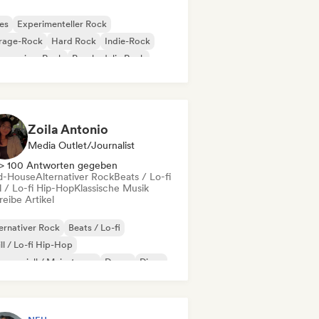
es
Experimenteller Rock
rage-Rock
Hard Rock
Indie-Rock
gressiver Rock
Psychedelic Rock
k & Roll / Klassischer Rock
Zoila Antonio
Media Outlet/Journalist
> 100 Antworten gegeben
d-House
Alternativer Rock
Beats / Lo-fi
l / Lo-fi Hip-Hop
Klassische Musik
eibe Artikel
ernativer Rock
Beats / Lo-fi
ll / Lo-fi Hip-Hop
merziell / Mainstream
Dance
Disco
eam Pop
House