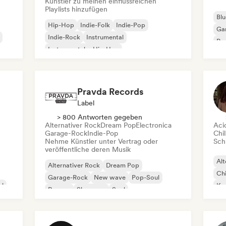
Künstler zu meinen einflussreichen
Playlists hinzufügen
Blu
Hip-Hop
Indie-Folk
Indie-Pop
Ga
Indie-Rock
Instrumental
Pro
Instrumentaler Hip-Hop
Roc
Internationaler Rap
Rap auf Englisch
Pravda Records
Label
> 800 Antworten gegeben
Alternativer Rock
Dream Pop
Electronica
Aci
Garage-Rock
Indie-Pop
Chil
Nehme Künstler unter Vertrag oder
Schr
veröffentliche deren Musik
Alt
Alternativer Rock
Dream Pop
Chi
Garage-Rock
New wave
Pop-Soul
al
Kom
Reggae
Shoegaze
Soul
Dr