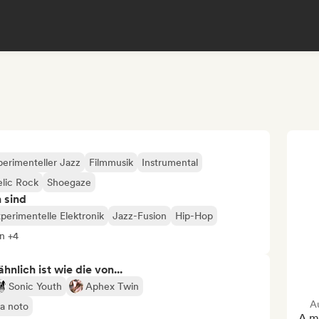
perimenteller Jazz
Filmmusik
Instrumental
lic Rock
Shoegaze
n sind
perimentelle Elektronik
Jazz-Fusion
Hip-Hop
n +4
nlich ist wie die von...
Sonic Youth
Aphex Twin
A
va noto
A me