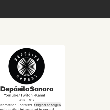
Depósito Sonoro
YouTube/Twitch -Kanal
42k
10k
utomatisch übersetzt
Original anzeigen
dia outlet interested in sound 