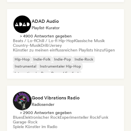
ADAD Audio
Playlist-Kurator
> 4900 Antworten gegeben
Beats / Lo-fi
Chill / Lo-fi Hip-Hop
Klassische Musik
Country-Musik
Drill/Jersey
Künstler zu meinen einflussreichen Playlists hinzufügen
Hip-Hop
Indie-Folk
Indie-Pop
Indie-Rock
Instrumental
Instrumentaler Hip-Hop
Internationaler Rap
Rap auf Englisch
Good Vibrations Radio
Radiosender
> 2900 Antworten gegeben
Blues
Elektronischer Rock
Experimenteller Rock
Funk
Garage-Rock
Spiele Künstler im Radio