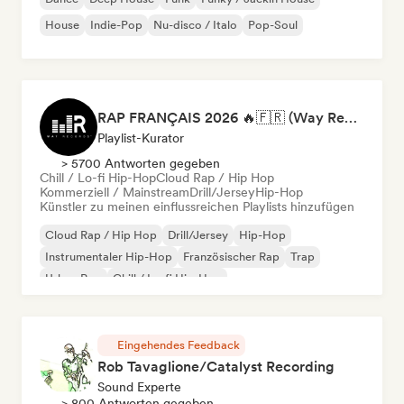
House
Indie-Pop
Nu-disco / Italo
Pop-Soul
RAP FRANÇAIS 2026 🔥🇫🇷 (Way Records)
Playlist-Kurator
> 5700 Antworten gegeben
Chill / Lo-fi Hip-Hop
Cloud Rap / Hip Hop
Kommerziell / Mainstream
Drill/Jersey
Hip-Hop
Künstler zu meinen einflussreichen Playlists hinzufügen
Cloud Rap / Hip Hop
Drill/Jersey
Hip-Hop
Instrumentaler Hip-Hop
Französischer Rap
Trap
Urban Pop
Chill / Lo-fi Hip-Hop
Eingehendes Feedback
Rob Tavaglione/Catalyst Recording
Sound Experte
> 800 Antworten gegeben