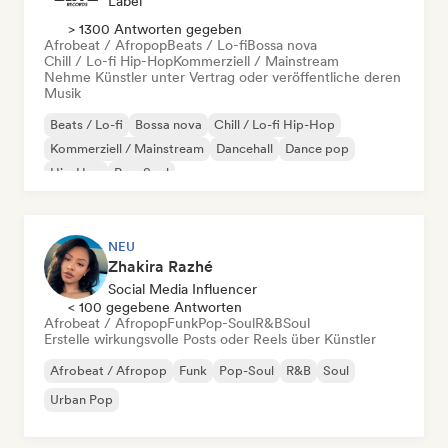
Label
> 1300 Antworten gegeben
Afrobeat / Afropop
Beats / Lo-fi
Bossa nova
Chill / Lo-fi Hip-Hop
Kommerziell / Mainstream
Nehme Künstler unter Vertrag oder veröffentliche deren
Musik
Beats / Lo-fi
Bossa nova
Chill / Lo-fi Hip-Hop
Kommerziell / Mainstream
Dancehall
Dance pop
Hip-Hop
Pop-Soul
NEU
Zhakira Razhé
Social Media Influencer
< 100 gegebene Antworten
Afrobeat / Afropop
Funk
Pop-Soul
R&B
Soul
Erstelle wirkungsvolle Posts oder Reels über Künstler
Afrobeat / Afropop
Funk
Pop-Soul
R&B
Soul
Urban Pop