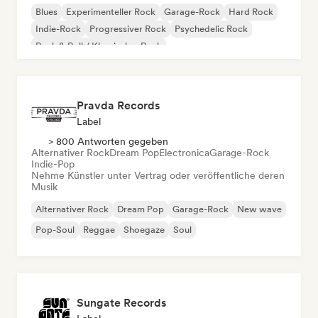
Blues
Experimenteller Rock
Garage-Rock
Hard Rock
Indie-Rock
Progressiver Rock
Psychedelic Rock
Rock & Roll / Klassischer Rock
Pravda Records
Label
> 800 Antworten gegeben
Alternativer Rock
Dream Pop
Electronica
Garage-Rock
Indie-Pop
Nehme Künstler unter Vertrag oder veröffentliche deren
Musik
Alternativer Rock
Dream Pop
Garage-Rock
New wave
Pop-Soul
Reggae
Shoegaze
Soul
Sungate Records