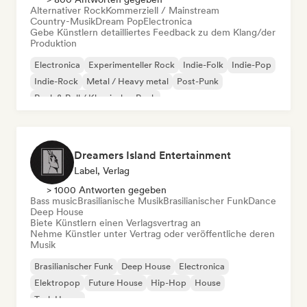
Alternativer Rock
Kommerziell / Mainstream
Country-Musik
Dream Pop
Electronica
Gebe Künstlern detailliertes Feedback zu dem Klang/der
Produktion
Electronica
Experimenteller Rock
Indie-Folk
Indie-Pop
Indie-Rock
Metal / Heavy metal
Post-Punk
Rock & Roll / Klassischer Rock
Dreamers Island Entertainment
Label, Verlag
> 1000 Antworten gegeben
Bass music
Brasilianische Musik
Brasilianischer Funk
Dance
Deep House
Biete Künstlern einen Verlagsvertrag an
Nehme Künstler unter Vertrag oder veröffentliche deren
Musik
Brasilianischer Funk
Deep House
Electronica
Elektropop
Future House
Hip-Hop
House
Tech House