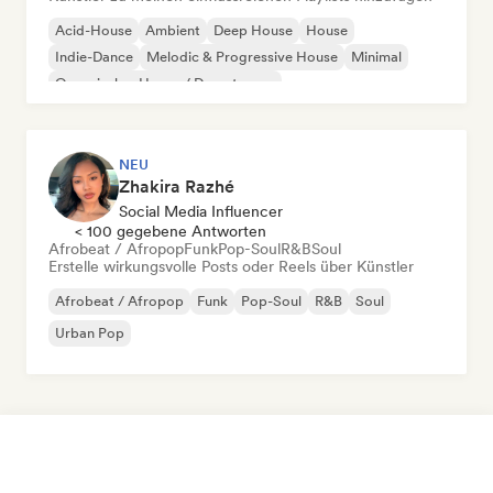
Acid-House
Ambient
Deep House
House
Indie-Dance
Melodic & Progressive House
Minimal
Organischer House / Downtempo
NEU
Zhakira Razhé
Social Media Influencer
< 100 gegebene Antworten
Afrobeat / Afropop
Funk
Pop-Soul
R&B
Soul
Erstelle wirkungsvolle Posts oder Reels über Künstler
Afrobeat / Afropop
Funk
Pop-Soul
R&B
Soul
Urban Pop