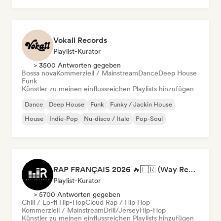
Vokall Records
Playlist-Kurator
> 3500 Antworten gegeben
Bossa nova
Kommerziell / Mainstream
Dance
Deep House
Funk
Künstler zu meinen einflussreichen Playlists hinzufügen
Dance
Deep House
Funk
Funky / Jackin House
House
Indie-Pop
Nu-disco / Italo
Pop-Soul
RAP FRANÇAIS 2026 🔥🇫🇷 (Way Records)
Playlist-Kurator
> 5700 Antworten gegeben
Chill / Lo-fi Hip-Hop
Cloud Rap / Hip Hop
Kommerziell / Mainstream
Drill/Jersey
Hip-Hop
Künstler zu meinen einflussreichen Playlists hinzufügen