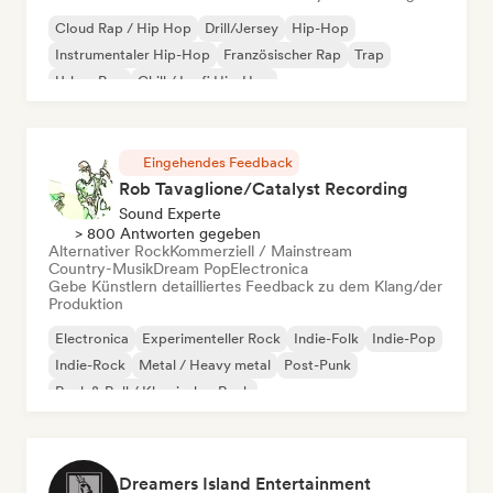
Cloud Rap / Hip Hop
Drill/Jersey
Hip-Hop
Instrumentaler Hip-Hop
Französischer Rap
Trap
Urban Pop
Chill / Lo-fi Hip-Hop
Eingehendes Feedback
Rob Tavaglione/Catalyst Recording
Sound Experte
> 800 Antworten gegeben
Alternativer Rock
Kommerziell / Mainstream
Country-Musik
Dream Pop
Electronica
Gebe Künstlern detailliertes Feedback zu dem Klang/der
Produktion
Electronica
Experimenteller Rock
Indie-Folk
Indie-Pop
Indie-Rock
Metal / Heavy metal
Post-Punk
Rock & Roll / Klassischer Rock
Dreamers Island Entertainment