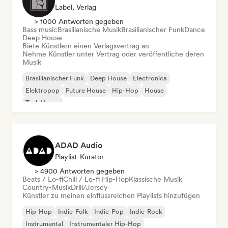
Label, Verlag
> 1000 Antworten gegeben
Bass music
Brasilianische Musik
Brasilianischer Funk
Dance
Deep House
Biete Künstlern einen Verlagsvertrag an
Nehme Künstler unter Vertrag oder veröffentliche deren
Musik
Brasilianischer Funk
Deep House
Electronica
Elektropop
Future House
Hip-Hop
House
Tech House
ADAD Audio
Playlist-Kurator
> 4900 Antworten gegeben
Beats / Lo-fi
Chill / Lo-fi Hip-Hop
Klassische Musik
Country-Musik
Drill/Jersey
Künstler zu meinen einflussreichen Playlists hinzufügen
Hip-Hop
Indie-Folk
Indie-Pop
Indie-Rock
Instrumental
Instrumentaler Hip-Hop