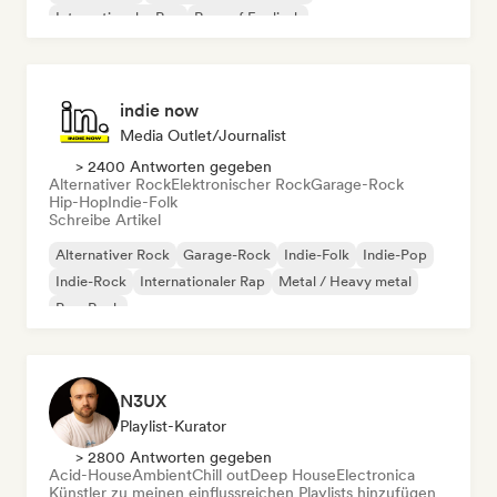
Internationaler Rap
Rap auf Englisch
indie now
Media Outlet/Journalist
> 2400 Antworten gegeben
Alternativer Rock
Elektronischer Rock
Garage-Rock
Hip-Hop
Indie-Folk
Schreibe Artikel
Alternativer Rock
Garage-Rock
Indie-Folk
Indie-Pop
Indie-Rock
Internationaler Rap
Metal / Heavy metal
Pop-Rock
N3UX
Playlist-Kurator
> 2800 Antworten gegeben
Acid-House
Ambient
Chill out
Deep House
Electronica
Künstler zu meinen einflussreichen Playlists hinzufügen