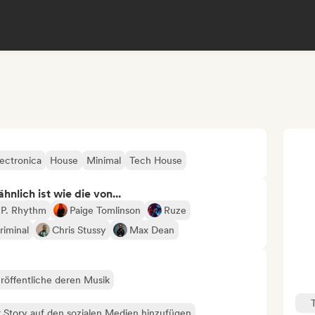
lectronica
House
Minimal
Tech House
nlich ist wie die von...
.P. Rhythm
Paige Tomlinson
Ruze
riminal
Chris Stussy
Max Dean
röffentliche deren Musik
 Story auf den sozialen Medien hinzufügen