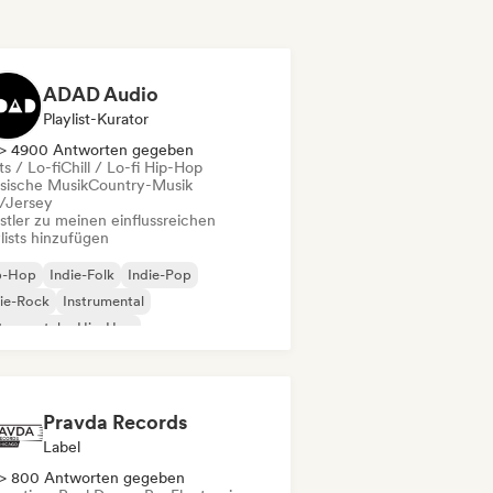
ADAD Audio
Playlist-Kurator
> 4900 Antworten gegeben
s / Lo-fi
Chill / Lo-fi Hip-Hop
ssische Musik
Country-Musik
l/Jersey
stler zu meinen einflussreichen
lists hinzufügen
p-Hop
Indie-Folk
Indie-Pop
ie-Rock
Instrumental
trumentaler Hip-Hop
ernationaler Rap
Rap auf Englisch
Pravda Records
Label
> 800 Antworten gegeben