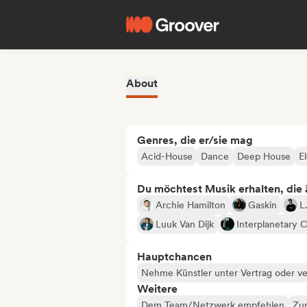
About
Genres, die er/sie mag
Acid-House
Dance
Deep House
E
Du möchtest Musik erhalten, die äh
Archie Hamilton
Gaskin
L
Luuk Van Dijk
Interplanetary C
Hauptchancen
Nehme Künstler unter Vertrag oder ve
Weitere
Dem Team/Netzwerk empfehlen
Zur