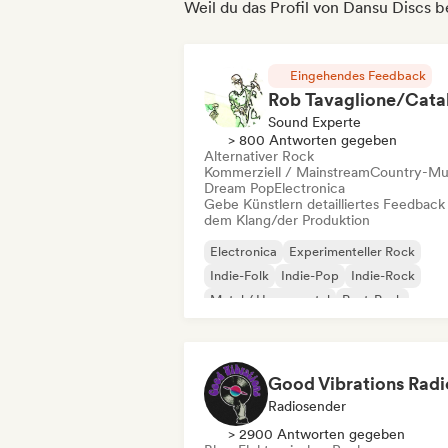
Weil du das Profil von Dansu Discs b
Eingehendes Feedback
Sound Experte
> 800 Antworten gegeben
Alternativer Rock
Kommerziell / Mainstream
Country-Mu
Dream Pop
Electronica
Gebe Künstlern detailliertes Feedback
dem Klang/der Produktion
Electronica
Experimenteller Rock
Indie-Folk
Indie-Pop
Indie-Rock
Metal / Heavy metal
Post-Punk
Rock & Roll / Klassischer Rock
Good Vibrations Radi
Radiosender
> 2900 Antworten gegeben