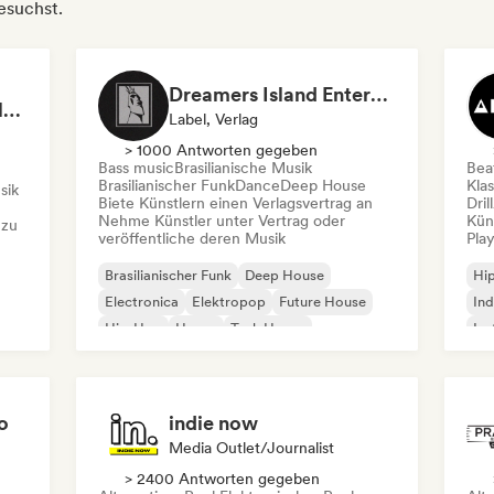
esuchst.
Dreamers Island Entertainment
Rob Tavaglione/Catalyst Recording
Label, Verlag
> 1000 Antworten gegeben
Bass music
Brasilianische Musik
Beat
Brasilianischer Funk
Dance
Deep House
Kla
sik
Biete Künstlern einen Verlagsvertrag an
Dril
Nehme Künstler unter Vertrag oder
Kün
 zu
veröffentliche deren Musik
Play
Brasilianischer Funk
Deep House
Hi
Electronica
Elektropop
Future House
Ind
Hip-Hop
House
Tech House
Ins
Int
o
indie now
Media Outlet/Journalist
> 2400 Antworten gegeben