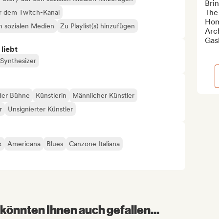
Bri
The
er dem Twitch-Kanal
Home
en sozialen Medien
Zu Playlist(s) hinzufügen
Arch
Gas
 liebt
Synthesizer
der Bühne
Künstlerin
Männlicher Künstler
r
Unsignierter Künstler
k
Americana
Blues
Canzone Italiana
könnten Ihnen auch gefallen...