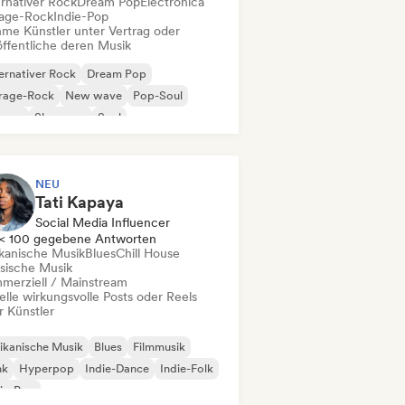
ernativer Rock
Dream Pop
Electronica
age-Rock
Indie-Pop
me Künstler unter Vertrag oder
öffentliche deren Musik
ernativer Rock
Dream Pop
rage-Rock
New wave
Pop-Soul
ggae
Shoegaze
Soul
NEU
Tati Kapaya
Social Media Influencer
< 100 gegebene Antworten
ikanische Musik
Blues
Chill House
ssische Musik
merziell / Mainstream
elle wirkungsvolle Posts oder Reels
r Künstler
ikanische Musik
Blues
Filmmusik
nk
Hyperpop
Indie-Dance
Indie-Folk
ie-Pop