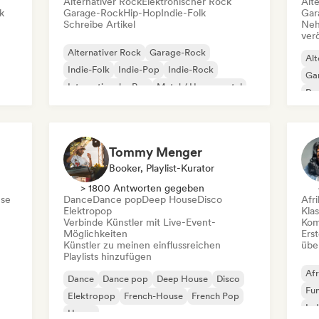
Alternativer Rock
Elektronischer Rock
Alt
k
Garage-Rock
Hip-Hop
Indie-Folk
Gar
Schreibe Artikel
Neh
ver
Alternativer Rock
Garage-Rock
Alt
Indie-Folk
Indie-Pop
Indie-Rock
Ga
Internationaler Rap
Metal / Heavy metal
Re
Pop-Rock
Tommy Menger
Booker, Playlist-Kurator
> 1800 Antworten gegeben
se
Dance
Dance pop
Deep House
Disco
Afr
Elektropop
Kla
Verbinde Künstler mit Live-Event-
Kom
Möglichkeiten
Erst
Künstler zu meinen einflussreichen
übe
Playlists hinzufügen
Afr
Dance
Dance pop
Deep House
Disco
Fu
Elektropop
French-House
French Pop
Ind
House