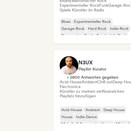
Blues
Elektronischer Rock
Experimenteller Rock
Funk
Garage-Roc
Spiele Künstler im Radio
Blues
Experimenteller Rock
Garage-Rock
Hard Rock
Indie-Rock
Progressiver Rock
Psychedelic Rock
Rock & Roll / Klassischer Rock
N3UX
Playlist-Kurator
> 2800 Antworten gegeben
Acid-House
Ambient
Chill out
Deep Hou
Electronica
Künstler zu meinen einflussreichen
Playlists hinzufügen
Acid-House
Ambient
Deep House
House
Indie-Dance
Melodic & Progressive House
Minimal
Organischer House / Downtempo