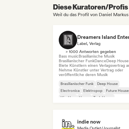
Diese Kuratoren/Profis 
Weil du das Profil von Daniel Markus
Label, Verlag
> 1000 Antworten gegeben
Bass music
Brasilianische Musik
Brasilianischer Funk
Dance
Deep House
Biete Künstlern einen Verlagsvertrag a
Nehme Künstler unter Vertrag oder
veröffentliche deren Musik
Brasilianischer Funk
Deep House
Electronica
Elektropop
Future House
Hip-Hop
House
Tech House
indie now
Media Outlet/Journalist