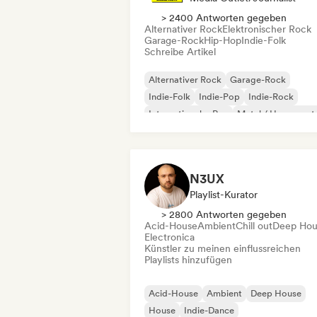
> 2400 Antworten gegeben
Alternativer Rock
Elektronischer Rock
Garage-Rock
Hip-Hop
Indie-Folk
Schreibe Artikel
Alternativer Rock
Garage-Rock
Indie-Folk
Indie-Pop
Indie-Rock
Internationaler Rap
Metal / Heavy met
Pop-Rock
N3UX
Playlist-Kurator
> 2800 Antworten gegeben
Acid-House
Ambient
Chill out
Deep Hou
Electronica
Künstler zu meinen einflussreichen
Playlists hinzufügen
Acid-House
Ambient
Deep House
House
Indie-Dance