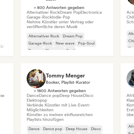
> 800 Antworten gegeben
Alternativer Rock
Dream Pop
Electronica
Aci
Garage-Rock
Indie-Pop
Chil
Nehme Künstler unter Vertrag oder
Schr
veröffentliche deren Musik
Alt
Alternativer Rock
Dream Pop
Chi
Garage-Rock
New wave
Pop-Soul
al
Kom
Reggae
Shoegaze
Soul
Dr
Tommy Menger
Booker, Playlist-Kurator
> 1800 Antworten gegeben
se
Dance
Dance pop
Deep House
Disco
Afr
Elektropop
Kla
Verbinde Künstler mit Live-Event-
Kom
Möglichkeiten
Erst
Künstler zu meinen einflussreichen
übe
Playlists hinzufügen
Afr
Dance
Dance pop
Deep House
Disco
Fu