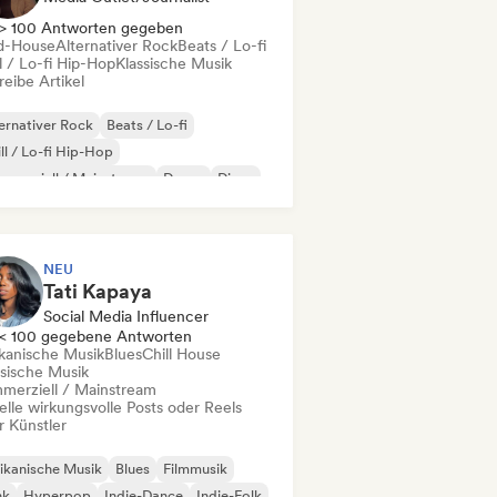
> 100 Antworten gegeben
d-House
Alternativer Rock
Beats / Lo-fi
l / Lo-fi Hip-Hop
Klassische Musik
eibe Artikel
ernativer Rock
Beats / Lo-fi
ll / Lo-fi Hip-Hop
merziell / Mainstream
Dance
Disco
eam Pop
House
NEU
Tati Kapaya
Social Media Influencer
< 100 gegebene Antworten
ikanische Musik
Blues
Chill House
ssische Musik
merziell / Mainstream
elle wirkungsvolle Posts oder Reels
r Künstler
ikanische Musik
Blues
Filmmusik
nk
Hyperpop
Indie-Dance
Indie-Folk