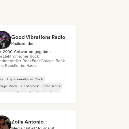
Good Vibrations Radio
Radiosender
> 2900 Antworten gegeben
es
Elektronischer Rock
erimenteller Rock
Funk
Garage-Rock
le Künstler im Radio
es
Experimenteller Rock
rage-Rock
Hard Rock
Indie-Rock
gressiver Rock
Psychedelic Rock
k & Roll / Klassischer Rock
Zoila Antonio
Media Outlet/Journalist