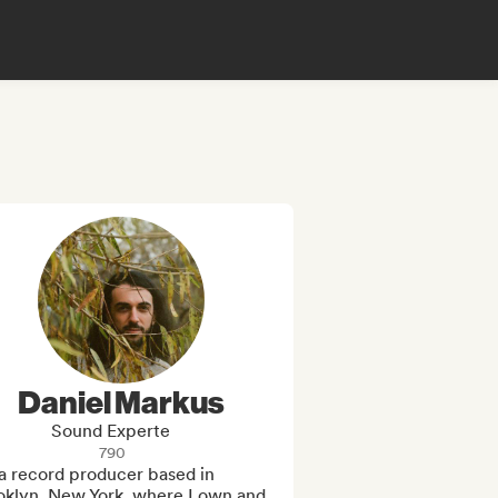
Daniel Markus
Sound Experte
790
a record producer based in 
oklyn, New York, where I own and 