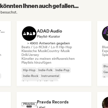
könnten Ihnen auch gefallen...
 besuchst.
Dreamers Island Entertainment
ADAD Audio
Playlist-Kurator
> 4900 Antworten gegeben
Beats / Lo-fi
Chill / Lo-fi Hip-Hop
Blu
Klassische Musik
Country-Musik
Exp
n
Drill/Jersey
Spie
Künstler zu meinen einflussreichen
Playlists hinzufügen
Blu
Hip-Hop
Indie-Folk
Indie-Pop
Ga
Indie-Rock
Instrumental
Pro
Instrumentaler Hip-Hop
Roc
Internationaler Rap
Rap auf Englisch
Pravda Records
Label