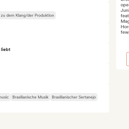
oper
Jun
k zu dem Klang/der Produktion
feat
Mag
Horn
few.
 liebt
music
Brasilianische Musik
Brasilianischer Sertanejo