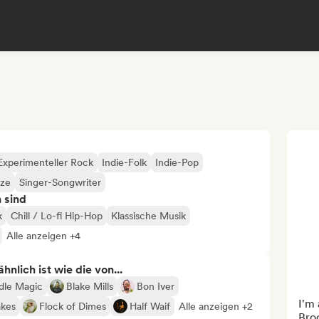
Experimenteller Rock
Indie-Folk
Indie-Pop
ze
Singer-Songwriter
n sind
k
Chill / Lo-fi Hip-Hop
Klassische Musik
Alle anzeigen +4
nlich ist wie die von...
dle Magic
Blake Mills
Bon Iver
I'm 
akes
Flock of Dimes
Half Waif
Alle anzeigen +2
Bro