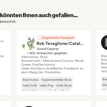
könnten Ihnen auch gefallen...
 besuchst.
Eingehendes Feedback
RAP FRANÇAIS 2026 🔥🇫🇷 (Way Records)
Rob Tavaglione/Catalyst Recording
Sound Experte
> 800 Antworten gegeben
Hop
Bas
Alternativer Rock
Bras
Kommerziell / Mainstream
Country-Musik
Bie
Dream Pop
Electronica
Neh
Gebe Künstlern detailliertes Feedback zu
ver
dem Klang/der Produktion
Bra
Electronica
Experimenteller Rock
Ele
Indie-Folk
Indie-Pop
Indie-Rock
Hi
Metal / Heavy metal
Post-Punk
Rock & Roll / Klassischer Rock