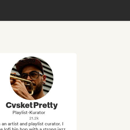
Cvsket Pretty
Playlist-Kurator
21.2k
 an artist and playlist curator. I 
 lofi hip hop with a strong jazz 