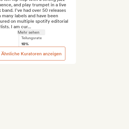
uence, and play trumpet in a live 
 band. I've had over 50 releases 
h many labels and have been 
ured on multiple spotify editorial 
lists. I am cur...
Mehr sehen
Teilungsrate
10%
Ähnliche Kuratoren anzeigen