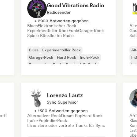
Good Vibrations Radio
Radiosender
> 2900 Antworten gegeben
Blues
Elektronischer Rock
Alt
Experimenteller Rock
Funk
Garage-Rock
Gar
Spiele Künstler im Radio
Schr
Blues
Experimenteller Rock
Alt
Garage-Rock
Hard Rock
Indie-Rock
Ind
Progressiver Rock
Psychedelic Rock
Int
Rock & Roll / Klassischer Rock
Po
Lorenzo Lautz
Sync Supervisor
> 1600 Antworten gegeben
o-fi
Alternativer Rock
Dream Pop
Hard Rock
Afr
Indie-Pop
Indie-Rock
Kla
Lizenziere oder vertrete Tracks für Sync
Kom
Erst
übe