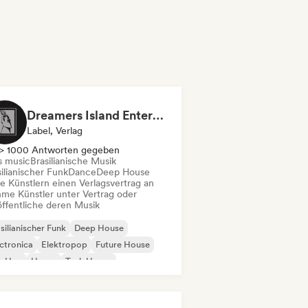
Dreamers Island Entertainment
Label, Verlag
> 1000 Antworten gegeben
s music
Brasilianische Musik
ilianischer Funk
Dance
Deep House
te Künstlern einen Verlagsvertrag an
me Künstler unter Vertrag oder
öffentliche deren Musik
silianischer Funk
Deep House
ctronica
Elektropop
Future House
p-Hop
House
Tech House