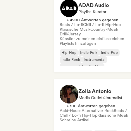
ADAD Audio
Playlist-Kurator
> 4900 Antworten gegeben
Beats / Lo-fi
Chill / Lo-fi Hip-Hop
Klassische Musik
Country-Musik
Drill/Jersey
Künstler zu meinen einflussreichen
Playlists hinzufügen
Hip-Hop
Indie-Folk
Indie-Pop
Indie-Rock
Instrumental
Instrumentaler Hip-Hop
Internationaler Rap
Rap auf Englisch
Zoila Antonio
Media Outlet/Journalist
> 100 Antworten gegeben
Acid-House
Alternativer Rock
Beats / L
Chill / Lo-fi Hip-Hop
Klassische Musik
Schreibe Artikel