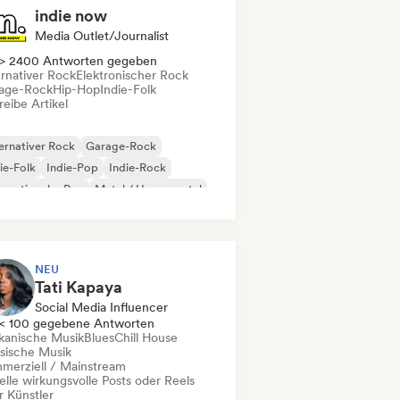
indie now
Media Outlet/Journalist
> 2400 Antworten gegeben
ernativer Rock
Elektronischer Rock
age-Rock
Hip-Hop
Indie-Folk
eibe Artikel
ernativer Rock
Garage-Rock
ie-Folk
Indie-Pop
Indie-Rock
ernationaler Rap
Metal / Heavy metal
p-Rock
NEU
Tati Kapaya
Social Media Influencer
< 100 gegebene Antworten
ikanische Musik
Blues
Chill House
ssische Musik
merziell / Mainstream
elle wirkungsvolle Posts oder Reels
r Künstler