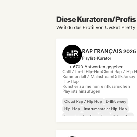
Diese Kuratoren/Profis 
Weil du das Profil von Cvsket Pretty
Playlist-Kurator
> 5700 Antworten gegeben
Chill / Lo-fi Hip-Hop
Cloud Rap / Hip 
Kommerziell / Mainstream
Drill/Jersey
Hip-Hop
Künstler zu meinen einflussreichen
Playlists hinzufügen
Cloud Rap / Hip Hop
Drill/Jersey
Hip-Hop
Instrumentaler Hip-Hop
Französischer Rap
Trap
Urban Pop
Chill / Lo-fi Hip-Hop