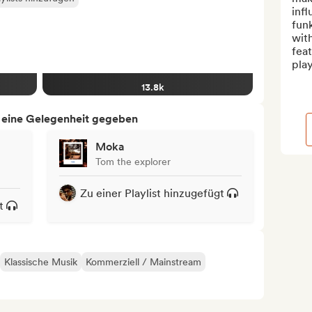
infl
funk
wit
feat
play
13.8k
h eine Gelegenheit gegeben
Moka
Tom the explorer
Zu einer Playlist hinzugefügt
t
Klassische Musik
Kommerziell / Mainstream