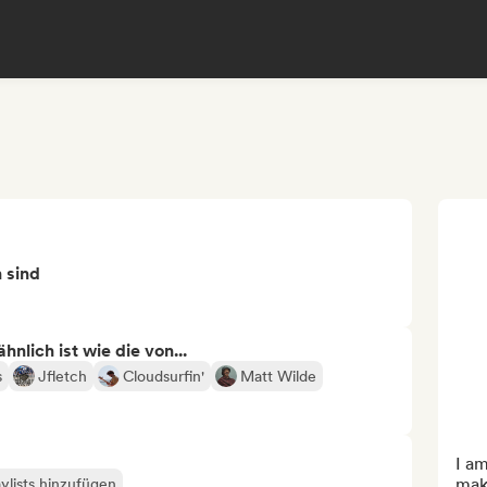
n sind
nlich ist wie die von...
s
Jfletch
Cloudsurfin'
Matt Wilde
I am
make
ylists hinzufügen