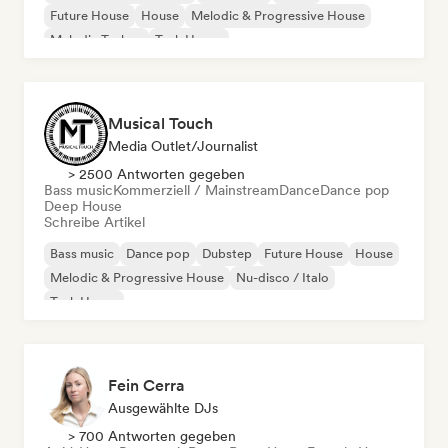
Future House
House
Melodic & Progressive House
Melodic Techno
Tech House
Musical Touch
Media Outlet/Journalist
> 2500 Antworten gegeben
Bass music
Kommerziell / Mainstream
Dance
Dance pop
Deep House
Schreibe Artikel
Bass music
Dance pop
Dubstep
Future House
House
Melodic & Progressive House
Nu-disco / Italo
Tech House
Fein Cerra
Ausgewählte DJs
> 700 Antworten gegeben