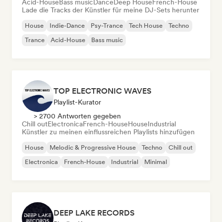
Acid-House
Bass music
Dance
Deep House
French-House
Lade die Tracks der Künstler für meine DJ-Sets herunter
House
Indie-Dance
Psy-Trance
Tech House
Techno
Trance
Acid-House
Bass music
TOP ELECTRONIC WAVES
Playlist-Kurator
> 2700 Antworten gegeben
Chill out
Electronica
French-House
House
Industrial
Künstler zu meinen einflussreichen Playlists hinzufügen
House
Melodic & Progressive House
Techno
Chill out
Electronica
French-House
Industrial
Minimal
DEEP LAKE RECORDS