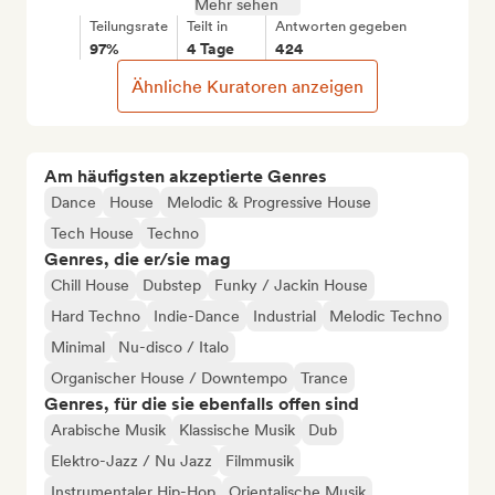
Mehr sehen
Teilungsrate
Teilt in
Antworten gegeben
97%
4 Tage
424
Ähnliche Kuratoren anzeigen
Am häufigsten akzeptierte Genres
Dance
House
Melodic & Progressive House
Tech House
Techno
Genres, die er/sie mag
Chill House
Dubstep
Funky / Jackin House
Hard Techno
Indie-Dance
Industrial
Melodic Techno
Minimal
Nu-disco / Italo
Organischer House / Downtempo
Trance
Genres, für die sie ebenfalls offen sind
Arabische Musik
Klassische Musik
Dub
Elektro-Jazz / Nu Jazz
Filmmusik
Instrumentaler Hip-Hop
Orientalische Musik