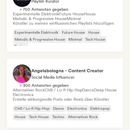
Playlist-Kurator
> 700 Antworten gegeben
Experimentelle Elektronik
Future House
House
Melodic & Progressive House
Minimal
Künstler zu meinen einflussreichen Playlists hinzufügen
Experimentelle Elektronik
Future House
House
Melodic & Progressive House
Minimal
Tech House
Techno
Angelabologna - Content Creator
Social Media Influencer
> 300 Antworten gegeben
Alternativer Rock
Chill / Lo-fi Hip-Hop
Dance
Deep House
Electronica
Erstelle wirkungsvolle Posts oder Reels über Künstler
Chill / Lo-fi Hip-Hop
Dance
Electronica
Elektropop
House
Tech House
Techno
Alternativer Rock