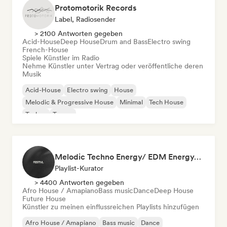
Protomotorik Records
Label, Radiosender
> 2100 Antworten gegeben
Acid-House
Deep House
Drum and Bass
Electro swing
French-House
Spiele Künstler im Radio
Nehme Künstler unter Vertrag oder veröffentliche deren
Musik
Acid-House
Electro swing
House
Melodic & Progressive House
Minimal
Tech House
Techno
Trance
Melodic Techno Energy/ EDM Energy/Techno Masters
Playlist-Kurator
> 4400 Antworten gegeben
Afro House / Amapiano
Bass music
Dance
Deep House
Future House
Künstler zu meinen einflussreichen Playlists hinzufügen
Afro House / Amapiano
Bass music
Dance