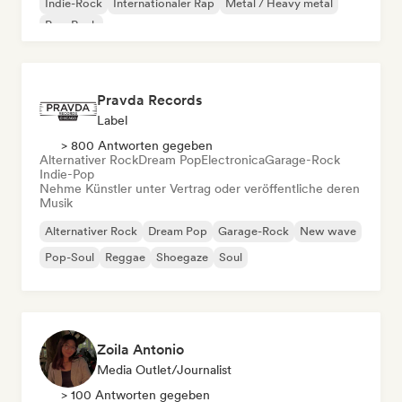
Indie-Rock
Internationaler Rap
Metal / Heavy metal
Pop-Rock
Pravda Records
Label
> 800 Antworten gegeben
Alternativer Rock
Dream Pop
Electronica
Garage-Rock
Indie-Pop
Nehme Künstler unter Vertrag oder veröffentliche deren
Musik
Alternativer Rock
Dream Pop
Garage-Rock
New wave
Pop-Soul
Reggae
Shoegaze
Soul
Zoila Antonio
Media Outlet/Journalist
> 100 Antworten gegeben