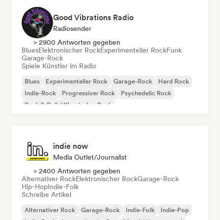
Good Vibrations Radio
Radiosender
> 2900 Antworten gegeben
Blues
Elektronischer Rock
Experimenteller Rock
Funk
Garage-Rock
Spiele Künstler im Radio
Blues
Experimenteller Rock
Garage-Rock
Hard Rock
Indie-Rock
Progressiver Rock
Psychedelic Rock
Rock & Roll / Klassischer Rock
indie now
Media Outlet/Journalist
> 2400 Antworten gegeben
Alternativer Rock
Elektronischer Rock
Garage-Rock
Hip-Hop
Indie-Folk
Schreibe Artikel
Alternativer Rock
Garage-Rock
Indie-Folk
Indie-Pop