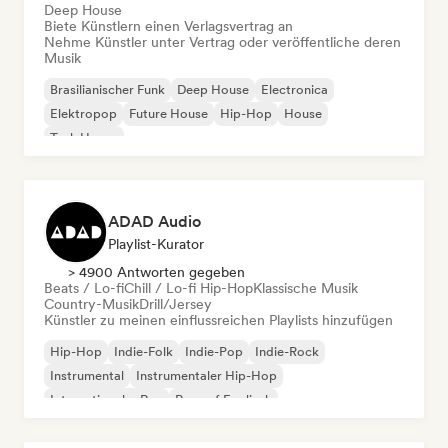
Deep House
Biete Künstlern einen Verlagsvertrag an
Nehme Künstler unter Vertrag oder veröffentliche deren
Musik
Brasilianischer Funk
Deep House
Electronica
Elektropop
Future House
Hip-Hop
House
Tech House
ADAD Audio
Playlist-Kurator
> 4900 Antworten gegeben
Beats / Lo-fi
Chill / Lo-fi Hip-Hop
Klassische Musik
Country-Musik
Drill/Jersey
Künstler zu meinen einflussreichen Playlists hinzufügen
Hip-Hop
Indie-Folk
Indie-Pop
Indie-Rock
Instrumental
Instrumentaler Hip-Hop
Internationaler Rap
Rap auf Englisch