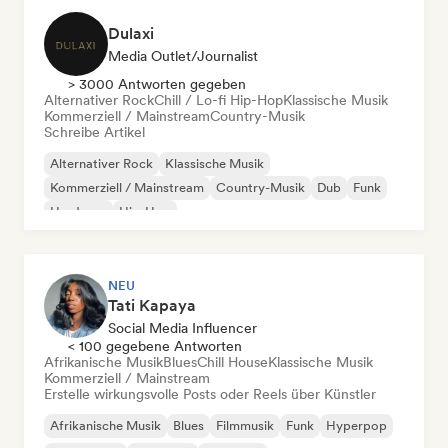
Dulaxi
Media Outlet/Journalist
> 3000 Antworten gegeben
Alternativer Rock
Chill / Lo-fi Hip-Hop
Klassische Musik
Kommerziell / Mainstream
Country-Musik
Schreibe Artikel
Alternativer Rock
Klassische Musik
Kommerziell / Mainstream
Country-Musik
Dub
Funk
Hardcore
Hip-Hop
NEU
Tati Kapaya
Social Media Influencer
< 100 gegebene Antworten
Afrikanische Musik
Blues
Chill House
Klassische Musik
Kommerziell / Mainstream
Erstelle wirkungsvolle Posts oder Reels über Künstler
Afrikanische Musik
Blues
Filmmusik
Funk
Hyperpop