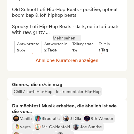
Old School Lofi Hip-Hop Beats - positive, upbeat 
boom bap & lofi hiphop beats

Spooky Lofi Hip-Hop Beats - dark, eerie lofi beats 
with raw, gritty ...
Mehr sehen
Antwortrate
Antworten in
Teilungsrate
Teilt in
95%
2 Tage
1%
1 Tag
Ähnliche Kuratoren anzeigen
Genres, die er/sie mag
Chill / Lo-fi Hip-Hop
Instrumentaler Hip-Hop
Du möchtest Musik erhalten, die ähnlich ist wie
die von...
Vanilla
Birocratic
J Dilla
9th Wonder
yeyts.
Mr. Goldenfold
Joe Sunrise