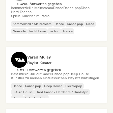
> 3200 Antworten gegeben
Kommerziell / Mainstream
Dance
Dance pop
Disco
Hard Techno
Spiele Künstler im Radio
Kommerziell / Mainstream
Dance
Dance pop
Disco
Nouvelle
Tech House
Techno
Trance
Varad Mulay
Playlist-Kurator
> 1200 Antworten gegeben
Bass music
Chill out
Dance
Dance pop
Deep House
Künstler zu meinen einflussreichen Playlists hinzufügen
Dance
Dance pop
Deep House
Elektropop
Future House
Hard Dance / Hardcore / Hardstyle
House
Indisches Indie