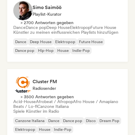
Simo Saimöö
Playlist-Kurator
> 2700 Antworten gegeben
Dance
Dance pop
Deep House
Elektropop
Future House
Künstler zu meinen einflussreichen Playlists hinzufügen
Dance
Deep House
Elektropop
Future House
Dance pop
Hip-Hop
House
Indie-Pop
Cluster FM
Radiosender
> 3500 Antworten gegeben
Acid-House
Afrobeat / Afropop
Afro House / Amapiano
Beats / Lo-fi
Canzone Italiana
Spiele Künstler im Radio
Canzone Italiana
Dance
Dance pop
Disco
Dream Pop
Elektropop
House
Indie-Pop