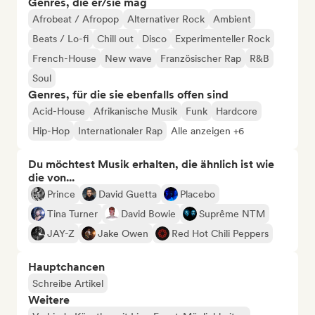
Genres, die er/sie mag
Afrobeat / Afropop
Alternativer Rock
Ambient
Beats / Lo-fi
Chill out
Disco
Experimenteller Rock
French-House
New wave
Französischer Rap
R&B
Soul
Genres, für die sie ebenfalls offen sind
Acid-House
Afrikanische Musik
Funk
Hardcore
Hip-Hop
Internationaler Rap
Alle anzeigen +6
Du möchtest Musik erhalten, die ähnlich ist wie
die von...
Prince
David Guetta
Placebo
Tina Turner
David Bowie
Suprême NTM
JAY-Z
Jake Owen
Red Hot Chili Peppers
Hauptchancen
Schreibe Artikel
Weitere