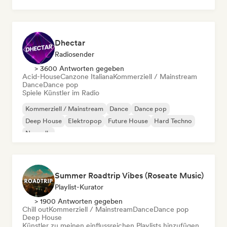
Dhectar
Radiosender
> 3600 Antworten gegeben
Acid-House
Canzone Italiana
Kommerziell / Mainstream
Dance
Dance pop
Spiele Künstler im Radio
Kommerziell / Mainstream
Dance
Dance pop
Deep House
Elektropop
Future House
Hard Techno
Nouvelle
Summer Roadtrip Vibes (Roseate Music)
Playlist-Kurator
> 1900 Antworten gegeben
Chill out
Kommerziell / Mainstream
Dance
Dance pop
Deep House
Künstler zu meinen einflussreichen Playlists hinzufügen