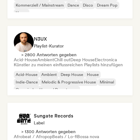
Kommerziell / Mainstream
Dance
Disco
Dream Pop
House
N3UX
Playlist-Kurator
> 2800 Antworten gegeben
Acid-House
Ambient
Chill out
Deep House
Electronica
Künstler zu meinen einflussreichen Playlists hinzufügen
Acid-House
Ambient
Deep House
House
Indie-Dance
Melodic & Progressive House
Minimal
Organischer House / Downtempo
Sungate Records
Label
> 1300 Antworten gegeben
Afrobeat / Afropop
Beats / Lo-fi
Bossa nova