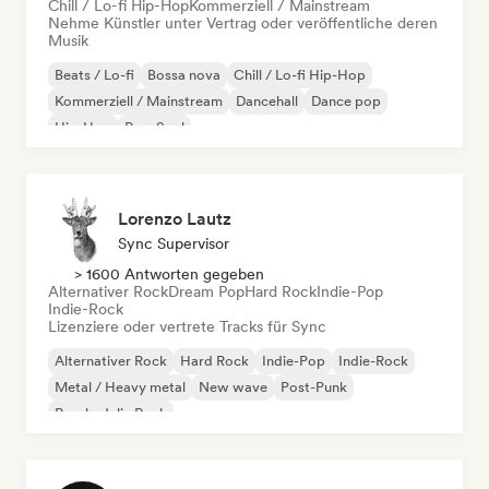
Chill / Lo-fi Hip-Hop
Kommerziell / Mainstream
Nehme Künstler unter Vertrag oder veröffentliche deren
Musik
Beats / Lo-fi
Bossa nova
Chill / Lo-fi Hip-Hop
Kommerziell / Mainstream
Dancehall
Dance pop
Hip-Hop
Pop-Soul
Lorenzo Lautz
Sync Supervisor
> 1600 Antworten gegeben
Alternativer Rock
Dream Pop
Hard Rock
Indie-Pop
Indie-Rock
Lizenziere oder vertrete Tracks für Sync
Alternativer Rock
Hard Rock
Indie-Pop
Indie-Rock
Metal / Heavy metal
New wave
Post-Punk
Psychedelic Rock