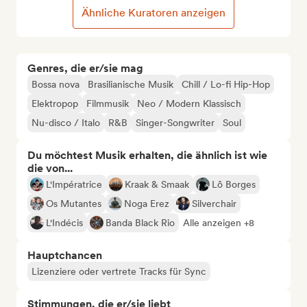
Ähnliche Kuratoren anzeigen
Genres, die er/sie mag
Bossa nova
Brasilianische Musik
Chill / Lo-fi Hip-Hop
Elektropop
Filmmusik
Neo / Modern Klassisch
Nu-disco / Italo
R&B
Singer-Songwriter
Soul
Du möchtest Musik erhalten, die ähnlich ist wie
die von...
L'Impératrice
Kraak & Smaak
Lô Borges
Os Mutantes
Noga Erez
Silverchair
L'Indécis
Banda Black Rio
Alle anzeigen +8
Hauptchancen
Lizenziere oder vertrete Tracks für Sync
Stimmungen, die er/sie liebt