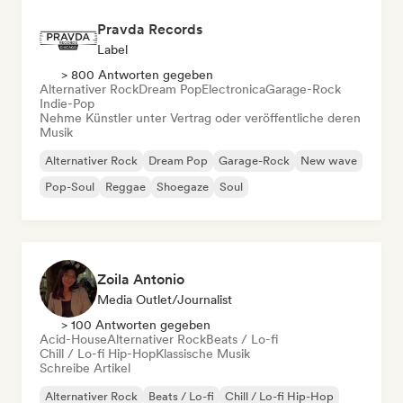
Pravda Records
Label
> 800 Antworten gegeben
Alternativer Rock
Dream Pop
Electronica
Garage-Rock
Indie-Pop
Nehme Künstler unter Vertrag oder veröffentliche deren
Musik
Alternativer Rock
Dream Pop
Garage-Rock
New wave
Pop-Soul
Reggae
Shoegaze
Soul
Zoila Antonio
Media Outlet/Journalist
> 100 Antworten gegeben
Acid-House
Alternativer Rock
Beats / Lo-fi
Chill / Lo-fi Hip-Hop
Klassische Musik
Schreibe Artikel
Alternativer Rock
Beats / Lo-fi
Chill / Lo-fi Hip-Hop