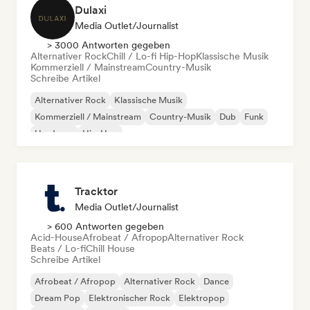
Dulaxi
Media Outlet/Journalist
> 3000 Antworten gegeben
Alternativer Rock
Chill / Lo-fi Hip-Hop
Klassische Musik
Kommerziell / Mainstream
Country-Musik
Schreibe Artikel
Alternativer Rock
Klassische Musik
Kommerziell / Mainstream
Country-Musik
Dub
Funk
Hardcore
Hip-Hop
Tracktor
Media Outlet/Journalist
> 600 Antworten gegeben
Acid-House
Afrobeat / Afropop
Alternativer Rock
Beats / Lo-fi
Chill House
Schreibe Artikel
Afrobeat / Afropop
Alternativer Rock
Dance
Dream Pop
Elektronischer Rock
Elektropop