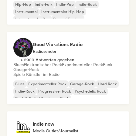
Hip-Hop
Indie-Folk
Indie-Pop
Indie-Rock
Instrumental
Instrumentaler Hip-Hop
Internationaler Rap
Rap auf Englisch
Good Vibrations Radio
Radiosender
> 2900 Antworten gegeben
Blues
Elektronischer Rock
Experimenteller Rock
Funk
Garage-Rock
Spiele Künstler im Radio
Blues
Experimenteller Rock
Garage-Rock
Hard Rock
Indie-Rock
Progressiver Rock
Psychedelic Rock
Rock & Roll / Klassischer Rock
indie now
Media Outlet/Journalist