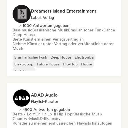
Dreamers Island Entertainment
Label, Verlag
> 1000 Antworten gegeben
Bass music
Brasilianische Musik
Brasilianischer Funk
Dance
Deep House
Biete Künstlern einen Verlagsvertrag an
Nehme Künstler unter Vertrag oder veröffentliche deren
Musik
Brasilianischer Funk
Deep House
Electronica
Elektropop
Future House
Hip-Hop
House
Tech House
ADAD Audio
Playlist-Kurator
> 4900 Antworten gegeben
Beats / Lo-fi
Chill / Lo-fi Hip-Hop
Klassische Musik
Country-Musik
Drill/Jersey
Künstler zu meinen einflussreichen Playlists hinzufügen