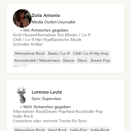
Zoila Antonio
Media Outlet/Journalist
> 100 Antworten gegeben
Acid-House
Alternativer Rock
Beats / Lo-fi
Chill / Lo-fi Hip-Hop
Klassische Musik
Schreibe Artikel
Alternativer Rock
Beats / Lo-fi
Chill / Lo-fi Hip-Hop
Kommerziell / Mainstream
Dance
Disco
Dream Pop
House
Lorenzo Lautz
Sync Supervisor
> 1600 Antworten gegeben
Alternativer Rock
Dream Pop
Hard Rock
Indie-Pop
Indie-Rock
Lizenziere oder vertrete Tracks für Sync
Alternativer Rock
Hard Rock
Indie-Pop
Indie-Rock