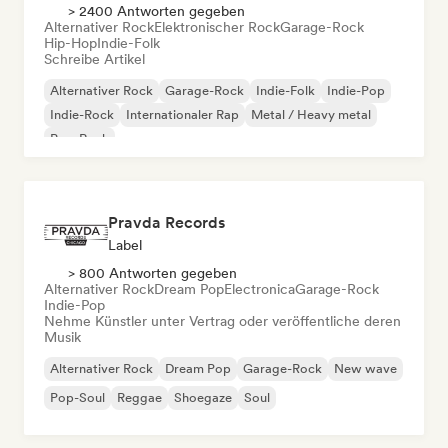
> 2400 Antworten gegeben
Alternativer Rock
Elektronischer Rock
Garage-Rock
Hip-Hop
Indie-Folk
Schreibe Artikel
Alternativer Rock
Garage-Rock
Indie-Folk
Indie-Pop
Indie-Rock
Internationaler Rap
Metal / Heavy metal
Pop-Rock
Pravda Records
Label
> 800 Antworten gegeben
Alternativer Rock
Dream Pop
Electronica
Garage-Rock
Indie-Pop
Nehme Künstler unter Vertrag oder veröffentliche deren
Musik
Alternativer Rock
Dream Pop
Garage-Rock
New wave
Pop-Soul
Reggae
Shoegaze
Soul