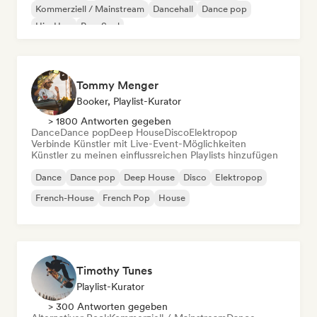
Kommerziell / Mainstream
Dancehall
Dance pop
Hip-Hop
Pop-Soul
Tommy Menger
Booker, Playlist-Kurator
> 1800 Antworten gegeben
Dance
Dance pop
Deep House
Disco
Elektropop
Verbinde Künstler mit Live-Event-Möglichkeiten
Künstler zu meinen einflussreichen Playlists hinzufügen
Dance
Dance pop
Deep House
Disco
Elektropop
French-House
French Pop
House
Timothy Tunes
Playlist-Kurator
> 300 Antworten gegeben