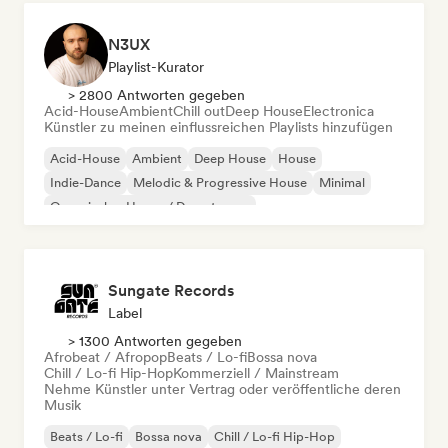
N3UX
Playlist-Kurator
> 2800 Antworten gegeben
Acid-House
Ambient
Chill out
Deep House
Electronica
Künstler zu meinen einflussreichen Playlists hinzufügen
Acid-House
Ambient
Deep House
House
Indie-Dance
Melodic & Progressive House
Minimal
Organischer House / Downtempo
Sungate Records
Label
> 1300 Antworten gegeben
Afrobeat / Afropop
Beats / Lo-fi
Bossa nova
Chill / Lo-fi Hip-Hop
Kommerziell / Mainstream
Nehme Künstler unter Vertrag oder veröffentliche deren
Musik
Beats / Lo-fi
Bossa nova
Chill / Lo-fi Hip-Hop