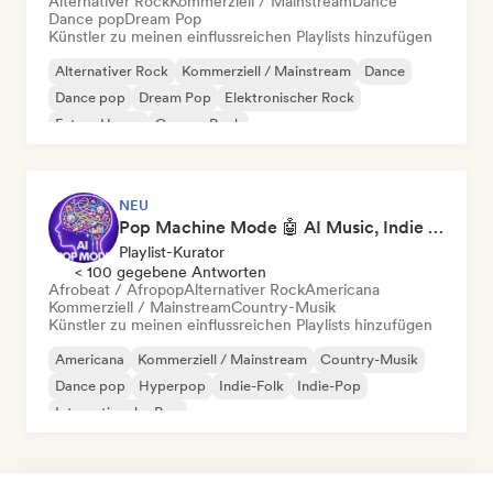
Alternativer Rock
Kommerziell / Mainstream
Dance
Dance pop
Dream Pop
Künstler zu meinen einflussreichen Playlists hinzufügen
Alternativer Rock
Kommerziell / Mainstream
Dance
Dance pop
Dream Pop
Elektronischer Rock
Future House
Garage-Rock
NEU
Pop Machine Mode 🤖 AI Music, Indie Pop & Dream Pop
Playlist-Kurator
< 100 gegebene Antworten
Afrobeat / Afropop
Alternativer Rock
Americana
Kommerziell / Mainstream
Country-Musik
Künstler zu meinen einflussreichen Playlists hinzufügen
Americana
Kommerziell / Mainstream
Country-Musik
Dance pop
Hyperpop
Indie-Folk
Indie-Pop
Internationaler Pop