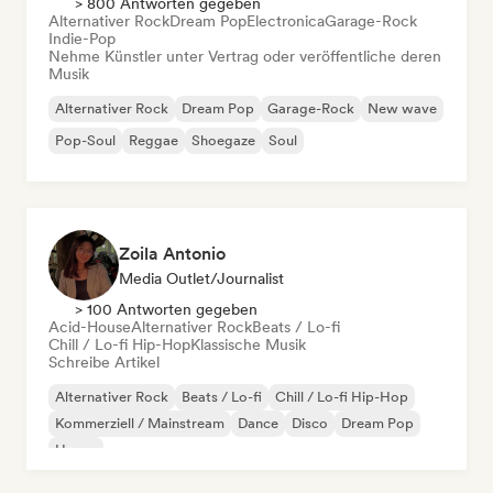
> 800 Antworten gegeben
Alternativer Rock
Dream Pop
Electronica
Garage-Rock
Indie-Pop
Nehme Künstler unter Vertrag oder veröffentliche deren
Musik
Alternativer Rock
Dream Pop
Garage-Rock
New wave
Pop-Soul
Reggae
Shoegaze
Soul
Zoila Antonio
Media Outlet/Journalist
> 100 Antworten gegeben
Acid-House
Alternativer Rock
Beats / Lo-fi
Chill / Lo-fi Hip-Hop
Klassische Musik
Schreibe Artikel
Alternativer Rock
Beats / Lo-fi
Chill / Lo-fi Hip-Hop
Kommerziell / Mainstream
Dance
Disco
Dream Pop
House