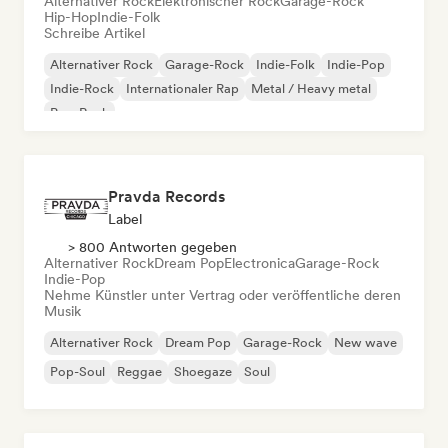
Alternativer Rock
Elektronischer Rock
Garage-Rock
Hip-Hop
Indie-Folk
Schreibe Artikel
Alternativer Rock
Garage-Rock
Indie-Folk
Indie-Pop
Indie-Rock
Internationaler Rap
Metal / Heavy metal
Pop-Rock
Pravda Records
Label
> 800 Antworten gegeben
Alternativer Rock
Dream Pop
Electronica
Garage-Rock
Indie-Pop
Nehme Künstler unter Vertrag oder veröffentliche deren
Musik
Alternativer Rock
Dream Pop
Garage-Rock
New wave
Pop-Soul
Reggae
Shoegaze
Soul