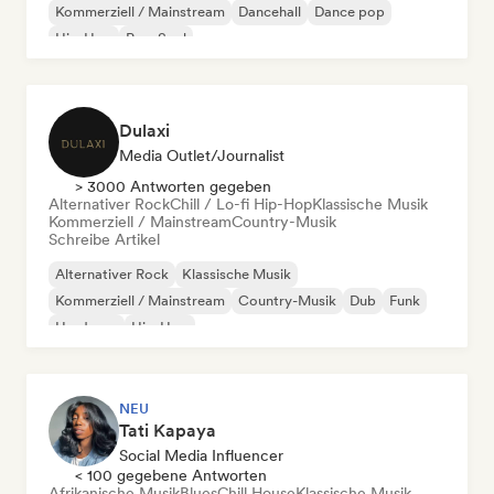
Kommerziell / Mainstream
Dancehall
Dance pop
Hip-Hop
Pop-Soul
Dulaxi
Media Outlet/Journalist
> 3000 Antworten gegeben
Alternativer Rock
Chill / Lo-fi Hip-Hop
Klassische Musik
Kommerziell / Mainstream
Country-Musik
Schreibe Artikel
Alternativer Rock
Klassische Musik
Kommerziell / Mainstream
Country-Musik
Dub
Funk
Hardcore
Hip-Hop
NEU
Tati Kapaya
Social Media Influencer
< 100 gegebene Antworten
Afrikanische Musik
Blues
Chill House
Klassische Musik