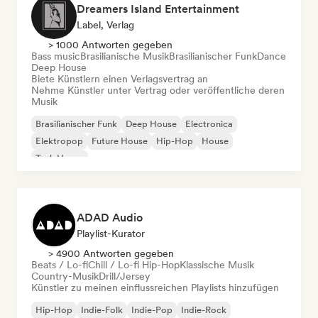
Dreamers Island Entertainment
Label, Verlag
> 1000 Antworten gegeben
Bass music
Brasilianische Musik
Brasilianischer Funk
Dance
Deep House
Biete Künstlern einen Verlagsvertrag an
Nehme Künstler unter Vertrag oder veröffentliche deren
Musik
Brasilianischer Funk
Deep House
Electronica
Elektropop
Future House
Hip-Hop
House
Tech House
ADAD Audio
Playlist-Kurator
> 4900 Antworten gegeben
Beats / Lo-fi
Chill / Lo-fi Hip-Hop
Klassische Musik
Country-Musik
Drill/Jersey
Künstler zu meinen einflussreichen Playlists hinzufügen
Hip-Hop
Indie-Folk
Indie-Pop
Indie-Rock