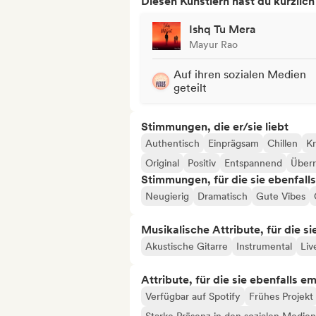
Diesen Künstlern hast du kürzlic
Ishq Tu Mera
Mayur Rao
Auf ihren sozialen Medien
geteilt
Stimmungen, die er/sie liebt
Authentisch
Einprägsam
Chillen
Kr
Original
Positiv
Entspannend
Über
Stimmungen, für die sie ebenfall
Neugierig
Dramatisch
Gute Vibes
Musikalische Attribute, für die s
Akustische Gitarre
Instrumental
Li
Attribute, für die sie ebenfalls e
Verfügbar auf Spotify
Frühes Projekt