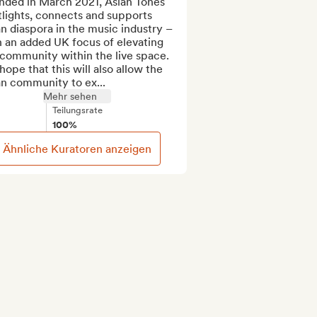
nded in March 2021, Asian Tones 
lights, connects and supports 
n diaspora in the music industry – 
 an added UK focus of elevating 
community within the live space. 
ope that this will also allow the 
an community to ex...
Mehr sehen
Teilungsrate
100%
Ähnliche Kuratoren anzeigen