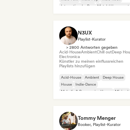
Internationaler Rap
Metal / Heavy met
Pop-Rock
N3UX
Playlist-Kurator
> 2800 Antworten gegeben
Acid-House
Ambient
Chill out
Deep Hou
Electronica
Künstler zu meinen einflussreichen
Playlists hinzufügen
Acid-House
Ambient
Deep House
House
Indie-Dance
Melodic & Progressive House
Minimal
Organischer House / Downtempo
Tommy Menger
Booker, Playlist-Kurator