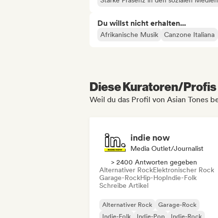
Starke Präsenz in den sozialen Medien
Du willst nicht erhalten...
Afrikanische Musik
Canzone Italiana
Diese Kuratoren/Profis 
Weil du das Profil von Asian Tones b
indie now
Media Outlet/Journalist
> 2400 Antworten gegeben
Alternativer Rock
Elektronischer Rock
Garage-Rock
Hip-Hop
Indie-Folk
Schreibe Artikel
Alternativer Rock
Garage-Rock
Indie-Folk
Indie-Pop
Indie-Rock