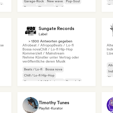
Garage-Rock
New wave
Pop-Soul
al
Kom
Reggae
Shoegaze
Soul
Dr
Sungate Records
Label
> 1300 Antworten gegeben
se
Afrobeat / Afropop
Beats / Lo-fi
Alt
Bossa nova
Chill / Lo-fi Hip-Hop
Ind
Kommerziell / Mainstream
Liz
Nehme Künstler unter Vertrag oder
veröffentliche deren Musik
Alt
Beats / Lo-fi
Bossa nova
Ind
Chill / Lo-fi Hip-Hop
Ne
Kommerziell / Mainstream
Dancehall
Dance pop
Hip-Hop
Pop-Soul
Timothy Tunes
Playlist-Kurator