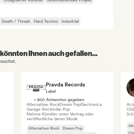
Unsignierter Künstler
Bevorstehendes Projekt
Death / Thrash
Hard Techno
Industrial
könnten Ihnen auch gefallen...
esuchst.
Pravda Records
Label
> 800 Antworten gegeben
Alternativer Rock
Dream Pop
Electronica
Aci
Garage-Rock
Indie-Pop
Chil
Nehme Künstler unter Vertrag oder
Schr
veröffentliche deren Musik
Alt
Alternativer Rock
Dream Pop
Chi