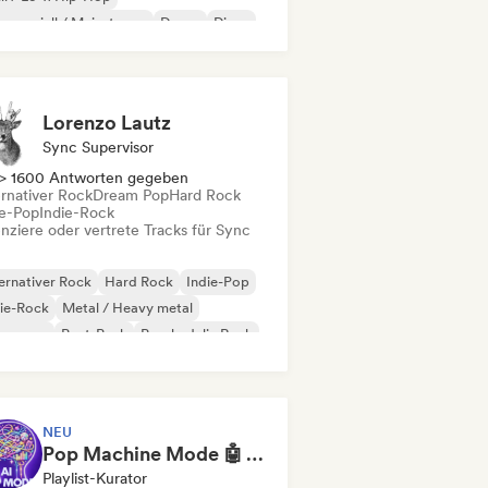
merziell / Mainstream
Dance
Disco
eam Pop
House
Lorenzo Lautz
Sync Supervisor
> 1600 Antworten gegeben
ernativer Rock
Dream Pop
Hard Rock
ie-Pop
Indie-Rock
enziere oder vertrete Tracks für Sync
ernativer Rock
Hard Rock
Indie-Pop
ie-Rock
Metal / Heavy metal
w wave
Post-Punk
Psychedelic Rock
NEU
Pop Machine Mode 🤖 AI Music, Indie Pop & Dream Pop
Playlist-Kurator