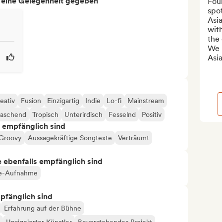
h eine Gelegenheit gegeben
Fou
spot
Asia
with
the 
We h
Asi
eativ
Fusion
Einzigartig
Indie
Lo-fi
Mainstream
raschend
Tropisch
Unterirdisch
Fesselnd
Positiv
s empfänglich sind
Groovy
Aussagekräftige Songtexte
Verträumt
ie ebenfalls empfänglich sind
ve-Aufnahme
mpfänglich sind
Erfahrung auf der Bühne