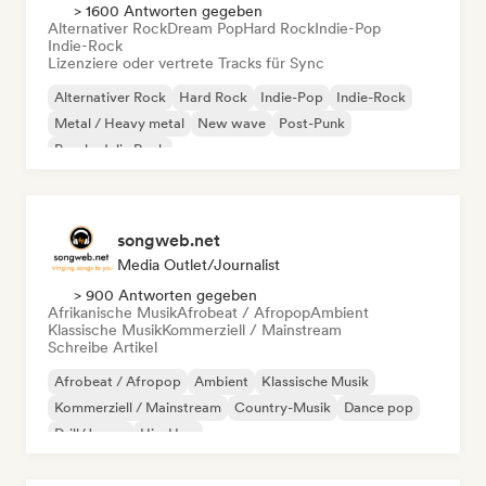
> 1600 Antworten gegeben
Alternativer Rock
Dream Pop
Hard Rock
Indie-Pop
Indie-Rock
Lizenziere oder vertrete Tracks für Sync
Alternativer Rock
Hard Rock
Indie-Pop
Indie-Rock
Metal / Heavy metal
New wave
Post-Punk
Psychedelic Rock
songweb.net
Media Outlet/Journalist
> 900 Antworten gegeben
Afrikanische Musik
Afrobeat / Afropop
Ambient
Klassische Musik
Kommerziell / Mainstream
Schreibe Artikel
Afrobeat / Afropop
Ambient
Klassische Musik
Kommerziell / Mainstream
Country-Musik
Dance pop
Drill/Jersey
Hip-Hop