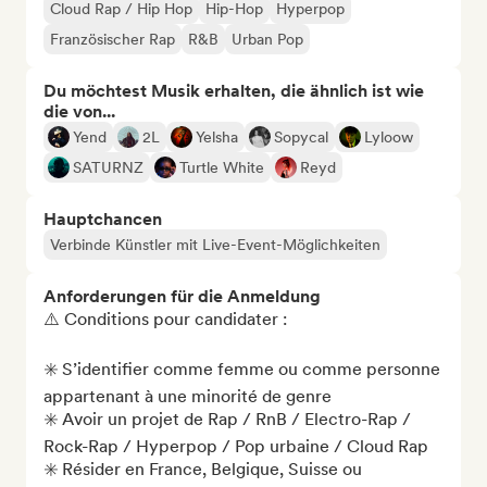
Cloud Rap / Hip Hop
Hip-Hop
Hyperpop
Französischer Rap
R&B
Urban Pop
Du möchtest Musik erhalten, die ähnlich ist wie
die von...
Yend
2L
Yelsha
Sopycal
Lyloow
SATURNZ
Turtle White
Reyd
Hauptchancen
Verbinde Künstler mit Live-Event-Möglichkeiten
Anforderungen für die Anmeldung
⚠️ Conditions pour candidater : 

✳️ S’identifier comme femme ou comme personne 
appartenant à une minorité de genre

✳️ Avoir un projet de Rap / RnB / Electro-Rap / 
Rock-Rap / Hyperpop / Pop urbaine / Cloud Rap 

✳️ Résider en France, Belgique, Suisse ou 