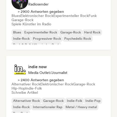
Radiosender
> 2900 Antworten gegeben
Blues
Elektronischer Rock
Experimenteller Rock
Funk
Garage-Rock
Spiele Künstler im Radio
Blues
Experimenteller Rock
Garage-Rock
Hard Rock
Indie-Rock
Progressiver Rock
Psychedelic Rock
Rock & Roll / Klassischer Rock
indie now
Media Outlet/Journalist
> 2400 Antworten gegeben
Alternativer Rock
Elektronischer Rock
Garage-Rock
Hip-Hop
Indie-Folk
Schreibe Artikel
Alternativer Rock
Garage-Rock
Indie-Folk
Indie-Pop
Indie-Rock
Internationaler Rap
Metal / Heavy metal
Pop-Rock