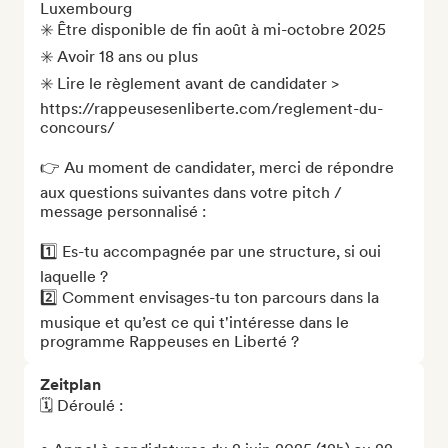
Luxembourg

✳️ Être disponible de fin août à mi-octobre 2025

✳️ Avoir 18 ans ou plus

✳️ Lire le règlement avant de candidater > 
https://rappeusesenliberte.com/reglement-du-
concours/

👉 Au moment de candidater, merci de répondre 
aux questions suivantes dans votre pitch / 
message personnalisé : 

1️⃣ Es-tu accompagnée par une structure, si oui 
laquelle ?

2️⃣ Comment envisages-tu ton parcours dans la 
musique et qu’est ce qui t'intéresse dans le 
programme Rappeuses en Liberté ?
Zeitplan
🗓️ Déroulé :
