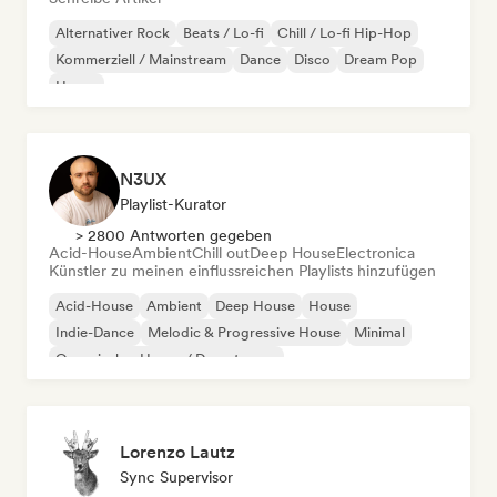
Alternativer Rock
Beats / Lo-fi
Chill / Lo-fi Hip-Hop
Kommerziell / Mainstream
Dance
Disco
Dream Pop
House
N3UX
Playlist-Kurator
> 2800 Antworten gegeben
Acid-House
Ambient
Chill out
Deep House
Electronica
Künstler zu meinen einflussreichen Playlists hinzufügen
Acid-House
Ambient
Deep House
House
Indie-Dance
Melodic & Progressive House
Minimal
Organischer House / Downtempo
Lorenzo Lautz
Sync Supervisor