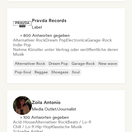
Pravda Records
Label
> 800 Antworten gegeben
Alternativer Rock
Dream Pop
Electronica
Garage-Rock
Indie-Pop
Nehme Künstler unter Vertrag oder veröffentliche deren
Musik
Alternativer Rock
Dream Pop
Garage-Rock
New wave
Pop-Soul
Reggae
Shoegaze
Soul
Zoila Antonio
Media Outlet/Journalist
> 100 Antworten gegeben
Acid-House
Alternativer Rock
Beats / Lo-fi
Chill / Lo-fi Hip-Hop
Klassische Musik
Schreibe Artikel