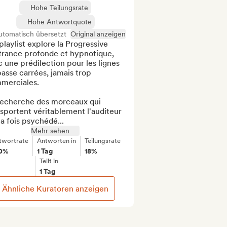
Hohe Teilungsrate
Hohe Antwortquote
utomatisch übersetzt
Original anzeigen
laylist explore la Progressive 
trance profonde et hypnotique, 
 une prédilection pour les lignes 
asse carrées, jamais trop 
merciales.

recherche des morceaux qui 
sportent véritablement l'auditeur 
la fois psychédé...
Mehr sehen
twortrate
Antworten in
Teilungsrate
0%
1 Tag
18%
Teilt in
1 Tag
Ähnliche Kuratoren anzeigen