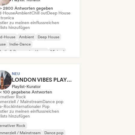
> 2800 Antworten gegeben
d-House
Ambient
Chill out
Deep House
ctronica
stler zu meinen einflussreichen
lists hinzufügen
id-House
Ambient
Deep House
use
Indie-Dance
odic & Progressive House
Minimal
ganischer House / Downtempo
NEU
LONDON VIBES PLAYLIST
Playlist-Kurator
< 100 gegebene Antworten
ernativer Rock
merziell / Mainstream
Dance pop
ie-Rock
Internationaler Pop
stler zu meinen einflussreichen
lists hinzufügen
ernativer Rock
merziell / Mainstream
Dance pop