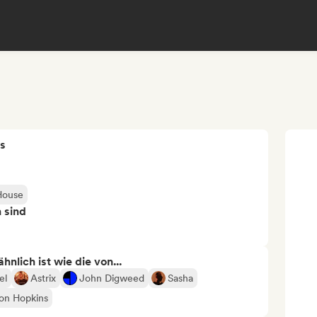
s
House
n sind
nlich ist wie die von...
el
Astrix
John Digweed
Sasha
on Hopkins