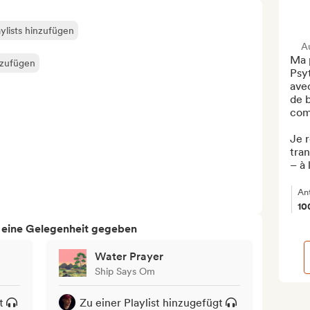
ylists hinzufügen
A
Ma p
nzufügen
Psy
avec
de b
com
Je 
tran
– à 
An
10
h eine Gelegenheit gegeben
Water Prayer
Ship Says Om
t
Zu einer Playlist hinzugefügt