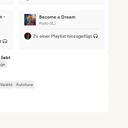
m -
Become a Dream
)
Kudo (IL)
Zu einer Playlist hinzugefügt
t
 liebt
nge
Variété
Autotune