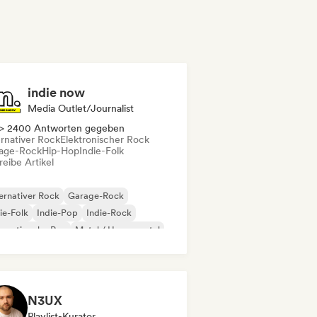
indie now
Media Outlet/Journalist
> 2400 Antworten gegeben
ernativer Rock
Elektronischer Rock
age-Rock
Hip-Hop
Indie-Folk
eibe Artikel
ernativer Rock
Garage-Rock
ie-Folk
Indie-Pop
Indie-Rock
ernationaler Rap
Metal / Heavy metal
p-Rock
N3UX
Playlist-Kurator