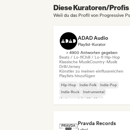
Diese Kuratoren/Profis 
Weil du das Profil von Progressive P
ADAD Audio
Playlist-Kurator
> 4900 Antworten gegeben
Beats / Lo-fi
Chill / Lo-fi Hip-Hop
Klassische Musik
Country-Musik
Drill/Jersey
Künstler zu meinen einflussreichen
Playlists hinzufügen
Hip-Hop
Indie-Folk
Indie-Pop
Indie-Rock
Instrumental
Instrumentaler Hip-Hop
Internationaler Rap
Rap auf Englisch
Pravda Records
Label