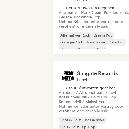
> 800 Antworten gegeben
Alternativer Rock
Dream Pop
Electroni
Garage-Rock
Indie-Pop
Nehme Künstler unter Vertrag oder
veröffentliche deren Musik
Alternativer Rock
Dream Pop
Garage-Rock
New wave
Pop-Soul
Reggae
Shoegaze
Soul
Sungate Records
Label
> 1300 Antworten gegeben
Afrobeat / Afropop
Beats / Lo-fi
Bossa nova
Chill / Lo-fi Hip-Hop
Kommerziell / Mainstream
Nehme Künstler unter Vertrag oder
veröffentliche deren Musik
Beats / Lo-fi
Bossa nova
Chill / Lo-fi Hip-Hop