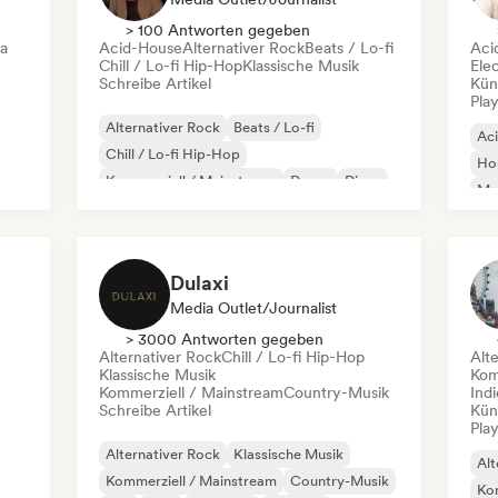
> 100 Antworten gegeben
ca
Acid-House
Alternativer Rock
Beats / Lo-fi
Aci
Chill / Lo-fi Hip-Hop
Klassische Musik
Ele
Schreibe Artikel
Kün
Play
Alternativer Rock
Beats / Lo-fi
Ac
Chill / Lo-fi Hip-Hop
Ho
Kommerziell / Mainstream
Dance
Disco
Mel
Dream Pop
House
Or
Dulaxi
Media Outlet/Journalist
> 3000 Antworten gegeben
Alternativer Rock
Chill / Lo-fi Hip-Hop
Alt
Klassische Musik
Kom
Kommerziell / Mainstream
Country-Musik
Ind
Schreibe Artikel
Kün
Play
Alternativer Rock
Klassische Musik
Alt
Kommerziell / Mainstream
Country-Musik
Kom