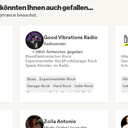
könnten Ihnen auch gefallen...
sytrance besuchst.
Good Vibrations Radio
Radiosender
> 2900 Antworten gegeben
Blues
Elektronischer Rock
Alt
Experimenteller Rock
Funk
Garage-Rock
Gar
Spiele Künstler im Radio
Schr
Blues
Experimenteller Rock
Alt
Garage-Rock
Hard Rock
Indie-Rock
Ind
Progressiver Rock
Psychedelic Rock
Int
Rock & Roll / Klassischer Rock
Po
Zoila Antonio
Media Outlet/Journalist