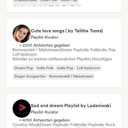
Lateinamerikanische Musik
Pop-Rock
Cute love songs ( by Talitha Tunes)
Playlist-Kurator
> 2200 Antworten gegeben
Kommerziell / Mainstream
Dream Pop
Indie-Folk
Indie-Pop
Lofi bedroom
Künstler zu meinen einflussreichen Playlists hinzufügen
Dream Pop
Indie-Folk
Indie-Pop
Lofi bedroom
Singer-Songwriter
Kommerziell / Mainstream
Sad and dream Playlist by Ladaniwski
Playlist-Kurator
> 4700 Antworten gegeben
Country-Musik
Dream Pop
Indie-Folk
Indie-Pop
Indie-Rock