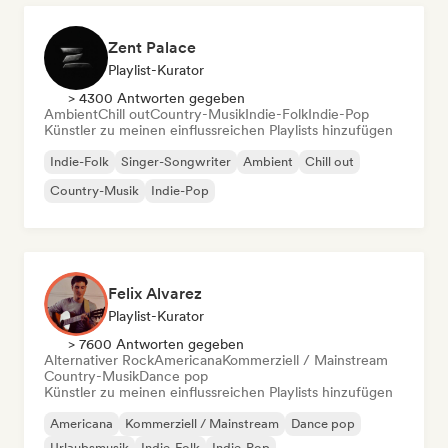
Zent Palace
Playlist-Kurator
> 4300 Antworten gegeben
Ambient
Chill out
Country-Musik
Indie-Folk
Indie-Pop
Künstler zu meinen einflussreichen Playlists hinzufügen
Indie-Folk
Singer-Songwriter
Ambient
Chill out
Country-Musik
Indie-Pop
Felix Alvarez
Playlist-Kurator
> 7600 Antworten gegeben
Alternativer Rock
Americana
Kommerziell / Mainstream
Country-Musik
Dance pop
Künstler zu meinen einflussreichen Playlists hinzufügen
Americana
Kommerziell / Mainstream
Dance pop
Urlaubsmusik
Indie-Folk
Indie-Pop